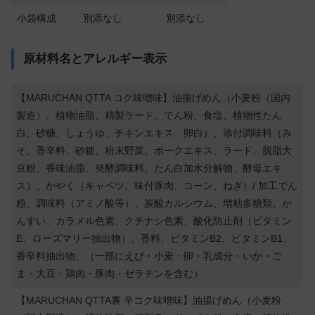
小袋構成
別添なし
別添なし
原材料名とアレルギー表示
【MARUCHAN QTTA コク味噌味】油揚げめん（小麦粉（国内
製造）、植物油脂、精製ラード、でん粉、食塩、植物性たん
白、砂糖、しょうゆ、チキンエキス、卵白）、添付調味料（み
そ、香辛料、砂糖、粉末野菜、ポークエキス、ラード、脱脂大
豆粉、香味油脂、発酵調味料、たん白加水分解物、酵母エキ
ス）、かやく（キャベツ、味付豚肉、コーン、ねぎ）/ 加工でん
粉、調味料（アミノ酸等）、炭酸カルシウム、増粘多糖類、か
んすい、カラメル色素、クチナシ色素、酸化防止剤（ビタミン
E、ローズマリー抽出物）、香料、ビタミンB2、ビタミンB1、
香辛料抽出物、（一部にえび・小麦・卵・乳成分・いか・ご
ま・大豆・鶏肉・豚肉・ゼラチンを含む）
【MARUCHAN QTTA裏 辛コク味噌味】油揚げめん（小麦粉