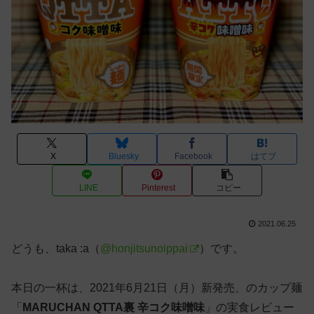
X
Bluesky
Facebook
はてブ
LINE
Pinterest
コピー
2021.06.25
どうも、taka :a（
@honjitsunoippai
）です。
本日の一杯は、2021年6月21日（月）新発売、のカップ麺
「
MARUCHAN QTTA裏 辛コク味噌味
」の実食レビュー