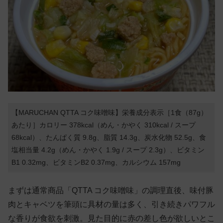
【MARUCHAN QTTA コク味噌味】栄養成分表示［1食（87g）
あたり］カロリー 378kcal（めん・かやく 310kcal / スープ
68kcal）、たんぱく質 9.8g、脂質 14.3g、炭水化物 52.5g、食
塩相当量 4.2g（めん・かやく 1.9g / スープ 2.3g）、ビタミン
B1 0.32mg、ビタミンB2 0.37mg、カルシウム 157mg
まずは通常商品「QTTA コク味噌味」の調理直後、味付豚
肉とキャベツを筆頭に具材の量は多く、引き続きパワフル
な香りが食欲を刺激。見た目的に赤の差し色が欲しいとこ