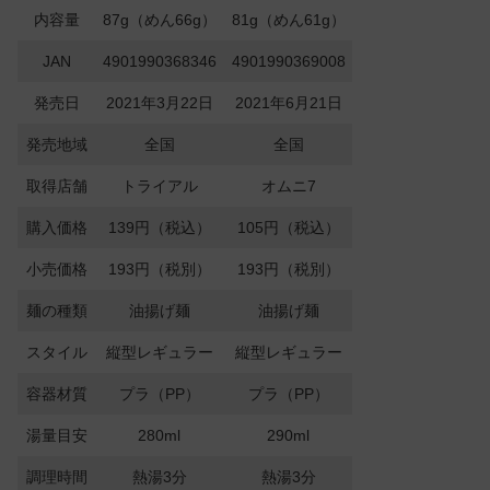
内容量
87g（めん66g）
81g（めん61g）
JAN
4901990368346
4901990369008
発売日
2021年3月22日
2021年6月21日
発売地域
全国
全国
取得店舗
トライアル
オムニ7
購入価格
139円（税込）
105円（税込）
小売価格
193円（税別）
193円（税別）
麺の種類
油揚げ麺
油揚げ麺
スタイル
縦型レギュラー
縦型レギュラー
容器材質
プラ（PP）
プラ（PP）
湯量目安
280ml
290ml
調理時間
熱湯3分
熱湯3分