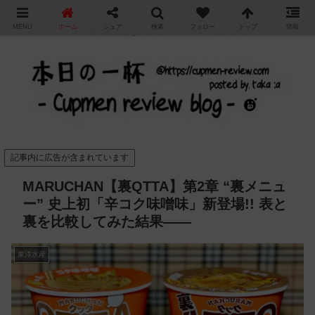
"
MENU
ホーム
シェア
検索
フォロー
トップ
情報
カップ麺の新商品をレビュー / アレンジするブログ
記事内に広告が含まれています
MARUCHAN【裏QTTA】第2章 “裏メニュ
ー” 史上初「辛コク味噌味」新登場!! 表と
裏を比較してみた結果——
東洋水産