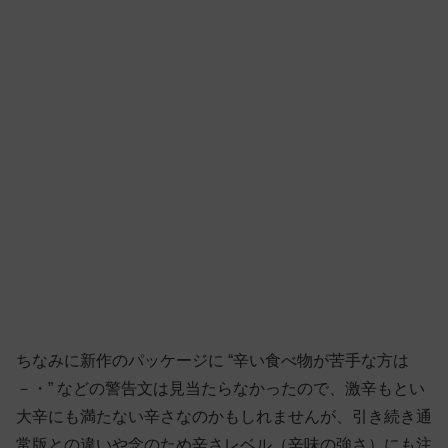
ちなみに新作のパッケージに “辛い食べ物が苦手な方は
－・” などの警告文は見当たらなかったので、激辛もとい
大辛にも満たない辛さなのかもしれませんが、引き続き通
常版との違いや念のため辛さレベル（辛味の強さ）にも注