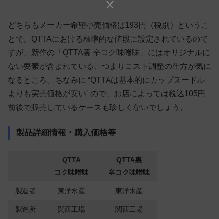
どちらもメーカー希望小売価格は193円（税別）というこ
とで、QTTAにおける標準的な値段に設定されているので
すが、新作の「QTTA裏 辛コク味噌味」にはオリジナルに
ない要素が含まれている、つまりコスト調整の仕方が気に
なるところ。ちなみに “QTTAは基本的にカップヌードル
よりも実売価格が安い” ので、お店によっては税込105円
前後で販売しているケースも珍しくないでしょう。
製品詳細情報・購入価格等
QTTA
QTTA裏
コク味噌味
辛コク味噌味
製造者
東洋水産
東洋水産
製造所
関西工場
関西工場