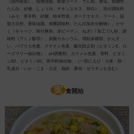
（国内製造）、植物油脂、精製ラード、でん粉、食塩、植物性
たん白、砂糖、しょうゆ、チキンエキス、卵白）、添付調味料
（みそ、香辛料、砂糖、粉末野菜、ポークエキス、ラード、脱
脂大豆粉、香味油脂、発酵調味料、たん白加水分解物）、かや
く（キャベツ、味付豚肉、赤ピーマン、ねぎ）/ 加工でん粉、調
味料（アミノ酸等）、炭酸カルシウム、増粘多糖類、かんす
い、パプリカ色素、クチナシ色素、酸化防止剤（ビタミンE、ロ
ーズマリー抽出物）、pH調整剤、カラメル色素、香料、ビタミ
ンB2、ビタミンB1、香辛料抽出物、（一部にえび・小麦・卵・
乳成分・いか・ごま・大豆・鶏肉・豚肉・ゼラチンを含む）
実
食開始