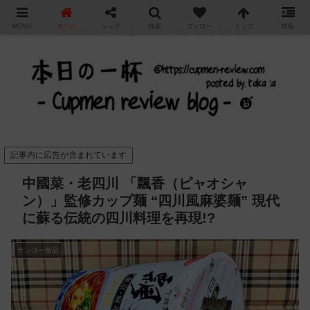
"
MENU
ホーム
シェア
検索
フォロー
トップ
情報
カップ麺の新商品をレビュー / アレンジするブログ
記事内に広告が含まれています
中國菜・老四川 「飄香（ピャオシャ
ン）」監修カップ麺 “四川風麻婆麺” 現代
に蘇る伝統の四川料理を再現!?
サンヨー食品