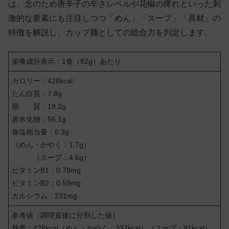
は、念のため唐辛子の辛さレベルや花椒の痺れといった刺
激的な要素にも注目しつつ「めん」「スープ」「具材」の
特徴を解説し、カップ麺としての総合力を判定します。
栄養成分表示：1食（92g）あたり
カロリー：428kcal
たん白質：7.8g
脂 質：19.2g
炭水化物：56.1g
食塩相当量：6.3g
（めん・かやく：1.7g）
（スープ：4.6g）
ビタミンB1：0.78mg
ビタミンB2：0.59mg
カルシウム：231mg
参考値（調理直後に分別した値）
熱量：428kcal（めん・かやく：337kcal）（スープ：91kcal）