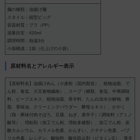
麺の種類：油揚げ麺
スタイル：縦型ビッグ
容器材質：プラ（PP）
湯量目安：420ml
調理時間：熱湯3分
小袋構成：1袋（仕上げの小袋）
原材料名とアレルギー表示
【原材料名】油揚げめん（小麦粉（国内製造）、植物油脂、で
ん粉、食塩、大豆食物繊維）、スープ（糖類、食塩、中華調味
料、ビーフエキス、植物油脂、香辛料、たん白加水分解物、豚
脂、香味油、クリーミングパウダー、酵母エキス）、かやく
（鶏・豚味付肉そぼろ、豆腐、ねぎ、唐辛子）/ 調味料（アミノ
酸等）、増粘剤（加工でん粉、増粘多糖類）、加工でん粉、炭
酸カルシウム、カラメル色素、かんすい、クチナシ色素、パプ
リカ色素、レシチン、酸味料、酸化防止剤（ビタミンE）、香辛