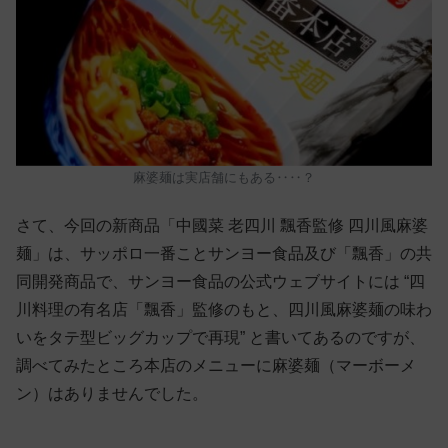
麻婆麺は実店舗にもある‥‥？
さて、今回の新商品「中國菜 老四川 飄香監修 四川風麻婆
麺」は、サッポロ一番ことサンヨー食品及び「飄香」の共
同開発商品で、サンヨー食品の公式ウェブサイトには “四
川料理の有名店「飄香」監修のもと、四川風麻婆麺の味わ
いをタテ型ビッグカップで再現” と書いてあるのですが、
調べてみたところ本店のメニューに麻婆麺（マーボーメ
ン）はありませんでした。