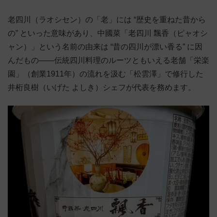
老四川（ラオシセン）の「老」には “歴史を重ねた昔から
の” といった意味があり、中國菜「老四川 飄香（ピャオシ
ャン）」という名前の由来は “昔の四川が漂い香る” に因
んだもの——伝統四川料理のルーツともいえる老舗「栄楽
園」（創業1911年）の流れを汲む「松雲澤」で修行した
井桁良樹（いげた よしき）シェフが代表を務めます。