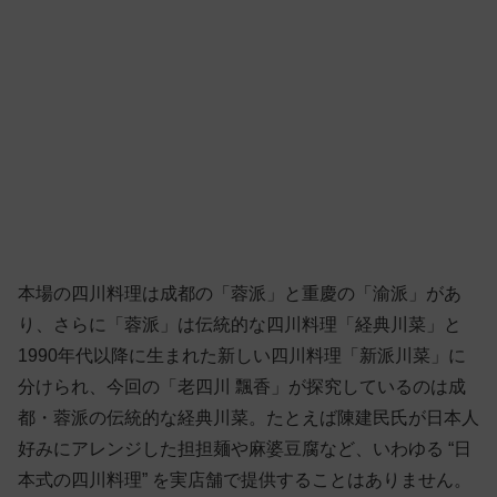
本場の四川料理は成都の「蓉派」と重慶の「渝派」があ
り、さらに「蓉派」は伝統的な四川料理「経典川菜」と
1990年代以降に生まれた新しい四川料理「新派川菜」に
分けられ、今回の「老四川 飄香」が探究しているのは成
都・蓉派の伝統的な経典川菜。たとえば陳建民氏が日本人
好みにアレンジした担担麺や麻婆豆腐など、いわゆる “日
本式の四川料理” を実店舗で提供することはありません。