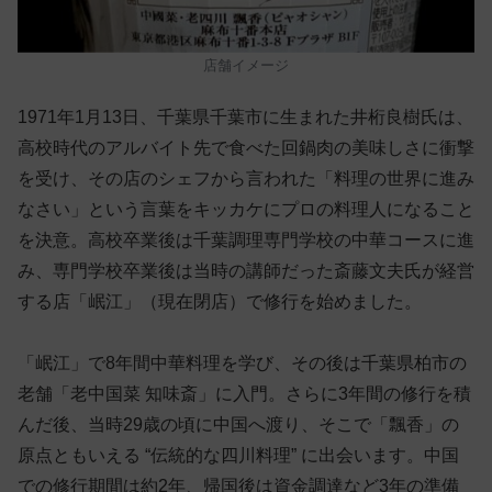
店舗イメージ
1971年1月13日、千葉県千葉市に生まれた井桁良樹氏は、
高校時代のアルバイト先で食べた回鍋肉の美味しさに衝撃
を受け、その店のシェフから言われた「料理の世界に進み
なさい」という言葉をキッカケにプロの料理人になること
を決意。高校卒業後は千葉調理専門学校の中華コースに進
み、専門学校卒業後は当時の講師だった斎藤文夫氏が経営
する店「岷江」（現在閉店）で修行を始めました。
「岷江」で8年間中華料理を学び、その後は千葉県柏市の
老舗「老中国菜 知味斎」に入門。さらに3年間の修行を積
んだ後、当時29歳の頃に中国へ渡り、そこで「飄香」の
原点ともいえる “伝統的な四川料理” に出会います。中国
での修行期間は約2年、帰国後は資金調達など3年の準備