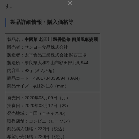
す。
製品詳細情報・購入価格等
製品名：
中國菜 老四川 飄香監修 四川風麻婆麺
販売者：サンヨー食品株式会社
製造者：太平食品工業株式会社 関西工場
製造所：奈良県大和郡山市額田部北町944
内容量：92g（めん70g）
商品コード：4901734039594（JAN）
商品サイズ：φ112×118（mm）
発売日：2020年03月09日（月）
実食日：2020年03月12日（木）
発売地域：全国（全チャネル）
取得店舗：コンビニ（ローソン）
商品購入価格：232円（税込）
希望小売価格：220円（税別）