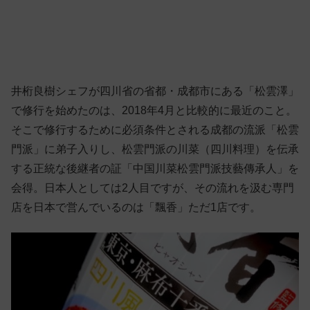
井桁良樹シェフが四川省の省都・成都市にある「松雲澤」
で修行を始めたのは、2018年4月と比較的に最近のこと。
そこで修行するために必須条件とされる成都の流派「松雲
門派」に弟子入りし、松雲門派の川菜（四川料理）を伝承
する正統な後継者の証「中国川菜松雲門派技藝傳承人」を
会得。日本人としては2人目ですが、その流れを汲む専門
店を日本で営んでいるのは「飄香」ただ1店です。