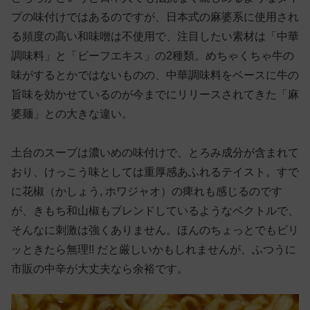
プの味付けではあるのですが、日本式の麻婆系に使用され
る頻度の高い和味噌は不使用で、注目したい素材は「中華
調味料」と「ビーフエキス」の2種類。めちゃくちゃ牛の
味がするとかではないものの、中華調味料をベースに牛の
旨味を効かせているのが今までにリリースされてきた「麻
婆麺」との大きな違い。
土台のスープは濃いめの味付けで、とろみ成分が含まれて
おり、けっこう味としては重厚感あふれるテイスト。すで
に花椒（かしょう, ホワジャオ）の痺れも感じるのです
が、きもち和山椒もブレンドしているようなベクトルで、
そんなに刺激は強くありません。ほんのちょっとでもビリ
ッときたら無理!! だと厳しいかもしれませんが、ふつうに
市販の中辛が大丈夫なら余裕です。