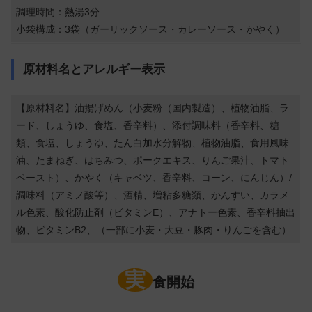
調理時間：熱湯3分
小袋構成：3袋（ガーリックソース・カレーソース・かやく）
原材料名とアレルギー表示
【原材料名】油揚げめん（小麦粉（国内製造）、植物油脂、ラ
ード、しょうゆ、食塩、香辛料）、添付調味料（香辛料、糖
類、食塩、しょうゆ、たん白加水分解物、植物油脂、食用風味
油、たまねぎ、はちみつ、ポークエキス、りんご果汁、トマト
ペースト）、かやく（キャベツ、香辛料、コーン、にんじん）/
調味料（アミノ酸等）、酒精、増粘多糖類、かんすい、カラメ
ル色素、酸化防止剤（ビタミンE）、アナトー色素、香辛料抽出
物、ビタミンB2、（一部に小麦・大豆・豚肉・りんごを含む）
実
食開始