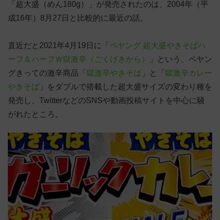
「超大盛（めん180g）」が発売されたのは、2004年（平
成16年）8月27日と比較的に最近の話。
直近だと2021年4月19日に「
ペヤング 超大盛やきそばハ
ーフ＆ハーフＷ獄激辛（ごくげきから）
」という、ペヤン
グきっての激辛商品「
獄激辛やきそば
」と「
獄激辛カレー
やきそば
」をダブルで搭載した超大盛サイズの変わり種を
発売し、TwitterなどのSNSや動画投稿サイトを中心に騒
がれたところ。