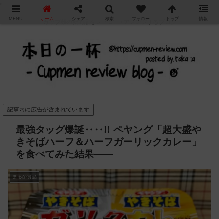
"
MENU
ホーム
シェア
検索
フォロー
トップ
情報
カップ麺の新商品をレビュー / アレンジするブログ
記事内に広告が含まれています
最強タッグ爆誕‥‥!! ペヤング「超大盛や
きそばハーフ＆ハーフガーリックカレー」
を食べてみた結果——
まるか食品