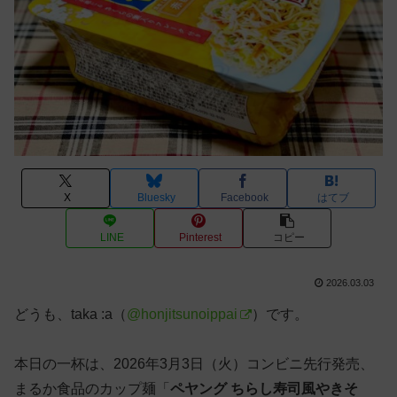
X
Bluesky
Facebook
はてブ
LINE
Pinterest
コピー
2026.03.03
どうも、taka :a（
@honjitsunoippai
）です。
本日の一杯は、2026年3月3日（火）コンビニ先行発売、
まるか食品のカップ麺「
ペヤング ちらし寿司風やきそ