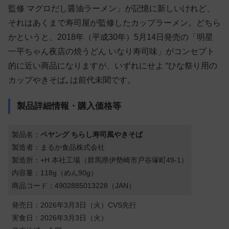
監修 マグロだし醤油ラーメン」が記憶に新しいけれど、
それはあくまで寿司屋が監修したカップラーメン。どちら
かというと、2018年（平成30年）5月14日発売の「明星
一平ちゃん夜店の焼うどん いなり寿司味」がコンセプト
的に近い商品になりますが、いずれにせよ “ひな祭り用の
カップやきそば„ は前代未聞です。
製品詳細情報・購入価格等
製品名：
ペヤング ちらし寿司風やきそば
製造者：まるか食品株式会社
製造所：+H 本社工場（群馬県伊勢崎市戸谷塚町49-1）
内容量：118g（めん90g）
商品コード：4902885013228（JAN）
発売日：2026年3月3日（火）CVS先行
実食日：2026年3月3日（火）