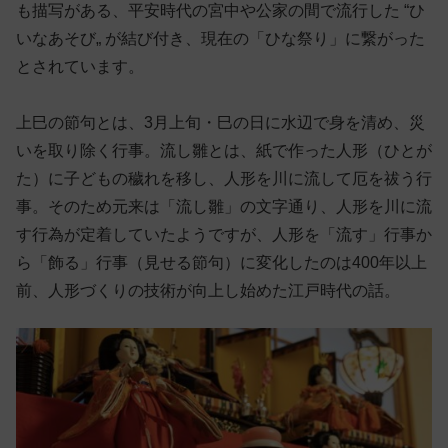
も描写がある、平安時代の宮中や公家の間で流行した “ひ
いなあそび„ が結び付き、現在の「ひな祭り」に繋がった
とされています。
上巳の節句とは、3月上旬・巳の日に水辺で身を清め、災
いを取り除く行事。流し雛とは、紙で作った人形（ひとが
た）に子どもの穢れを移し、人形を川に流して厄を祓う行
事。そのため元来は「流し雛」の文字通り、人形を川に流
す行為が定着していたようですが、人形を「流す」行事か
ら「飾る」行事（見せる節句）に変化したのは400年以上
前、人形づくりの技術が向上し始めた江戸時代の話。