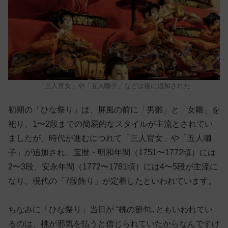
「三人官女」や「五人囃子」などは後に追加された
初期の「ひな祭り」は、屏風の前に「男雛」と「女雛」を
祀り、1〜2段までの簡易的なスタイルが主流とされてい
ましたが、時代が進むにつれて「三人官女」や「五人囃
子」が追加され、宝暦・明和年間（1751〜1772頃）には
2〜3段、安永年間（1772〜1781頃）には4〜5段が主流に
なり、現代の「7段飾り」が定着したといわれています。
ちなみに「ひな祭り」当日が “桃の節句„ ともいわれてい
るのは、桃が邪気を払うと信じられていたからなんですけ