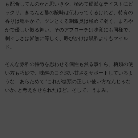
も配合してんのかと思いきや、極めて硬派なテイストにビ
ックリ。きちんと酢の酸味は伝わってくるけれど、特有の
香りは穏やかで、ツンとくる刺激臭は極めて弱く、まろや
かで優しい振る舞い。そのアプローチは味覚にも同様で、
刺々しさは皆無に等しく、呼びかけは黒酢よりもマイル
ド。
そんな赤酢の特徴を思わせる個性も然る事乍ら、糖類の使
い方も巧妙で、味醂のコク深い甘さをサポートしているよ
うな、あらためて “これが糖類の正しい使い方なんじゃな
いか„ と考えさせられたほど。そして、うまみ。