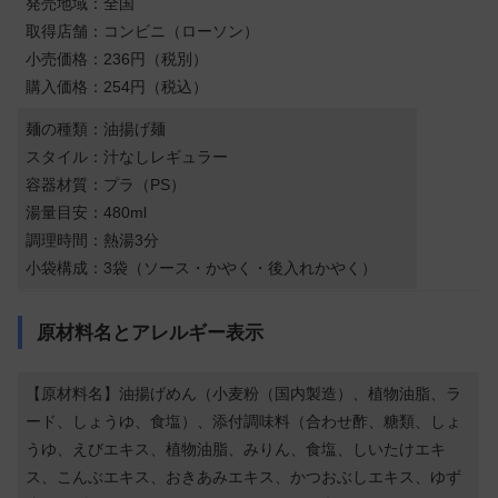
発売地域：全国
取得店舗：コンビニ（ローソン）
小売価格：236円（税別）
購入価格：254円（税込）
麺の種類：油揚げ麺
スタイル：汁なしレギュラー
容器材質：プラ（PS）
湯量目安：480ml
調理時間：熱湯3分
小袋構成：3袋（ソース・かやく・後入れかやく）
原材料名とアレルギー表示
【原材料名】油揚げめん（小麦粉（国内製造）、植物油脂、ラ
ード、しょうゆ、食塩）、添付調味料（合わせ酢、糖類、しょ
うゆ、えびエキス、植物油脂、みりん、食塩、しいたけエキ
ス、こんぶエキス、おきあみエキス、かつおぶしエキス、ゆず