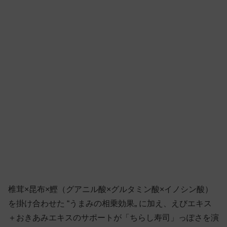
椎茸×昆布×鰹（グアニル酸×グルタミン酸×イノシン酸）
を掛け合わせた “うまみの相乗効果„ に加え、えびエキス
＋おきあみエキスのサポートが「ちらし寿司」っぽさを演