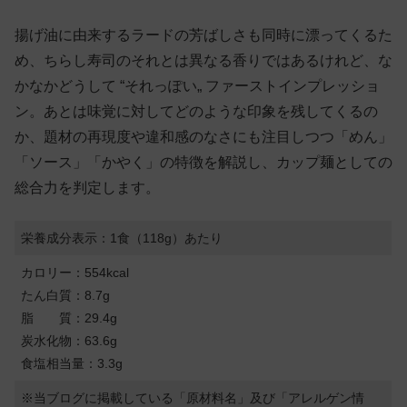
揚げ油に由来するラードの芳ばしさも同時に漂ってくるた
め、ちらし寿司のそれとは異なる香りではあるけれど、な
かなかどうして “それっぽい„ ファーストインプレッショ
ン。あとは味覚に対してどのような印象を残してくるの
か、題材の再現度や違和感のなさにも注目しつつ「めん」
「ソース」「かやく」の特徴を解説し、カップ麺としての
総合力を判定します。
栄養成分表示：1食（118g）あたり
カロリー：554kcal
たん白質：8.7g
脂 質：29.4g
炭水化物：63.6g
食塩相当量：3.3g
※当ブログに掲載している「原材料名」及び「アレルゲン情