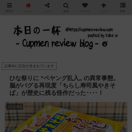
"
MENU
ホーム
シェア
検索
フォロー
トップ
情報
カップ麺の新商品をレビュー / アレンジするブログ
記事内に広告が含まれています
ひな祭りに “ペヤング乱入„ の異常事態。
脳がバグる再現度「ちらし寿司風やきそ
ば」が歴史に残る怪作だった‥‥！
まるか食品