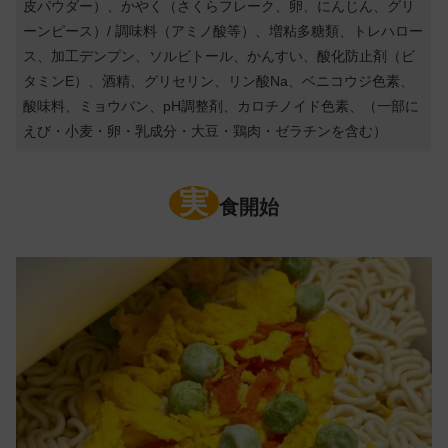
皮パウダー）、かやく（さくらフレーク、卵、にんじん、グリ
ーンピース）/ 調味料（アミノ酸等）、増粘多糖類、トレハロー
ス、加工デンプン、ソルビトール、かんすい、酸化防止剤（ビ
タミンE）、酒精、グリセリン、リン酸Na、ベニコウジ色素、
酸味料、ミョウバン、pH調整剤、カロチノイド色素、（一部に
えび・小麦・卵・乳成分・大豆・鶏肉・ゼラチンを含む）
実
食開始