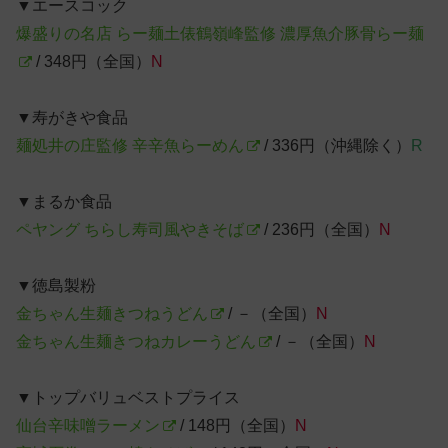
▼エースコック
爆盛りの名店 らー麺土俵鶴嶺峰監修 濃厚魚介豚骨らー麺
/ 348円（全国）
N
▼寿がきや食品
麺処井の庄監修 辛辛魚らーめん
/ 336円（沖縄除く）
R
▼まるか食品
ペヤング ちらし寿司風やきそば
/ 236円（全国）
N
▼徳島製粉
金ちゃん生麺きつねうどん
/ －（全国）
N
金ちゃん生麺きつねカレーうどん
/ －（全国）
N
▼トップバリュベストプライス
仙台辛味噌ラーメン
/ 148円（全国）
N