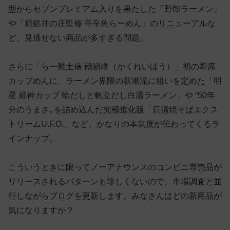
型からセブンプレミアム入りを果たした「野郎ラーメン」
や「麺処井の庄監修 辛辛魚らーめん」のリニューアルな
ど、見逃せない商品が多すぎる問題。
さらに「らー麺土俵 鶴嶺峰（かくれいほう）」初の即席
カップめんに、ラーメン界隈の新潮流に狙いを定めた「明
星 麺神カップ 蛤だしと帆立だし白湯ラーメン」や “50年
分のうまさ„ を詰め込んだ究極進化版「日清焼そばエクス
トリームU.F.O.」など、かなりの本気度が伝わってくるラ
インナップ。
こういうときに限ってノーアナウンスのコンビニ専売品が
リリースされるパターンも珍しくないので、市場調査と並
行しながらブログを更新します。みなさんはどの新商品が
気になりますか？