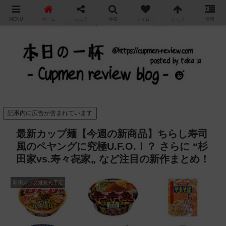
"
MENU
ホーム
シェア
検索
フォロー
トップ
情報
カップ麺の新商品をレビュー / アレンジするブログ
記事内に広告が含まれています
最新カップ麺【今週の新商品】ちらし寿司
風のペヤングに究極U.F.O.！？ さらに “杉
田家vs.寿々㐂家„ など注目の新作まとめ！
新作カップ麺発売予定