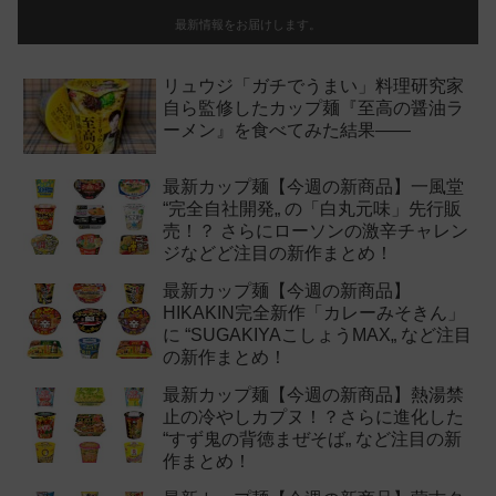
最新情報をお届けします。
リュウジ「ガチでうまい」料理研究家
自ら監修したカップ麺『至高の醤油ラ
ーメン』を食べてみた結果——
最新カップ麺【今週の新商品】一風堂
“完全自社開発„ の「白丸元味」先行販
売！？ さらにローソンの激辛チャレン
ジなどど注目の新作まとめ！
最新カップ麺【今週の新商品】
HIKAKIN完全新作「カレーみそきん」
に “SUGAKIYAこしょうMAX„ など注目
の新作まとめ！
最新カップ麺【今週の新商品】熱湯禁
止の冷やしカプヌ！？さらに進化した
“すず鬼の背徳まぜそば„ など注目の新
作まとめ！