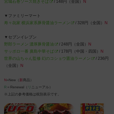
宮城石巻ソース焼きそば
/ 148円（全国）
N
▼ファミリーマート
寿々㐂家 横浜家系豚骨醤油ラーメン
/ 328円（全国）
N
▼セブンイレブン
野郎ラーメン 濃厚豚骨醤油
/ 248円（全国）
N
サッポロ一番 廣島中華そば
/ 178円（中国・四国）
N
世界の山ちゃん監修 幻のコショウ醤油ラーメン
/ 236円
（全国）
N
N
=New（
新
商品）
R
＝Renewal（
リ
ニューアル）
※上記の参考価格は税別表示です。