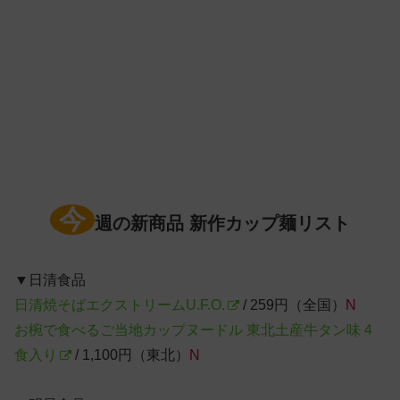
今
週の新商品 新作カップ麺リスト
▼日清食品
日清焼そばエクストリームU.F.O.
/ 259円（全国）
N
お椀で食べるご当地カップヌードル 東北土産牛タン味 4
食入り
/ 1,100円（東北）
N