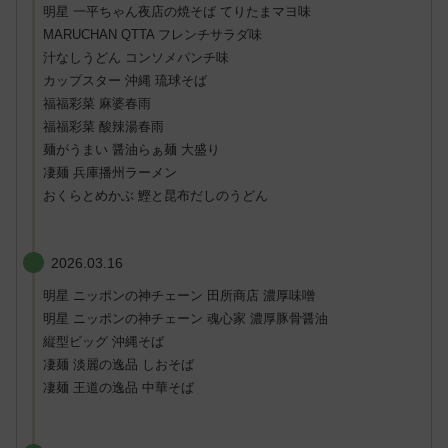
明星 一平ちゃん夜店の焼そば てりたまマヨ味
MARUCHAN QTTA フレンチサラダ味
汁なしうどん コンソメパンチ味
カップスター 沖縄 琉球そば
福福彩菜 麻婆春雨
福福彩菜 酸辣湯春雨
麺がうまい 醤油らぁ麺 大盛り
凄麺 兵庫播州ラーメン
おくらとめかぶ 鰹と昆布だしのうどん
2026.03.16
明星 ニッポンの神チェーン 田所商店 濃厚味噌
明星 ニッポンの神チェーン 魂心家 濃厚豚骨醤油
縦型ビッグ 沖縄そば
凄麺 淡麗の逸品 しおそば
凄麺 王道の逸品 中華そば