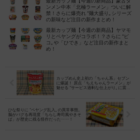
最新カップ麺【今週の新商品】蒙古タ
ンメン中本「北極ラーメン」ついに解
禁！さらに爆売れ “麺大盛り„ シリーズ
の新味など注目の新作まとめ！
最新カップ麺【今週の新商品】ヤマモ
リとペヤングがコラボ！？さらに “ピ
コ„ や「ひでき」など注目の新作まと
め！
カップめん史上初の「ちゃん系」セブン
に爆誕！ 原点「ちえちゃんラーメン」が
魅せる “サービス過剰な仕上がり„ に震え
た。
ひな祭りに “ペヤング乱入„ の異常事態。
脳がバグる再現度「ちらし寿司風やきそ
ば」が歴史に残る怪作だった‥‥！