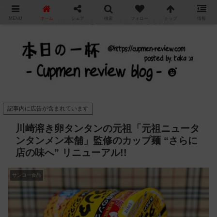
"
MENU
ホーム
シェア
検索
フォロー
トップ
情報
カップ麺の新商品をレビュー / アレンジするブログ
記事内に広告が含まれています
川崎溶き卵タンタンの元祖「元祖ニュータ
ンタンメン本舗」監修のカップ麺 “さらに
店の味へ” リニューアル!!
サンヨー食品