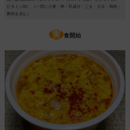
ビタミンB1、（一部に小麦・卵・乳成分・ごま・大豆・鶏肉・
豚肉を含む）
実
食開始