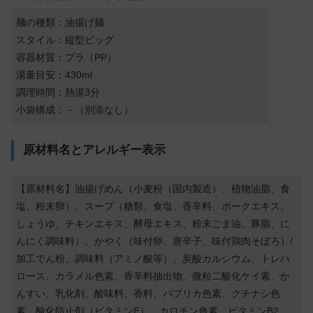
麺の種類：油揚げ麺
スタイル：縦型ビッグ
容器材質：プラ（PP）
湯量目安：430ml
調理時間：熱湯3分
小袋構成：－（別添なし）
原材料名とアレルギー表示
【原材料名】油揚げめん（小麦粉（国内製造）、植物油脂、食
塩、粉末卵）、スープ（糖類、食塩、香辛料、ポークエキス、
しょうゆ、チキンエキス、酵母エキス、粉末ごま油、豚脂、に
んにく調味料）、かやく（味付卵、唐辛子、味付鶏肉そぼろ）/
加工でん粉、調味料（アミノ酸等）、炭酸カルシウム、トレハ
ロース、カラメル色素、香辛料抽出物、微粒二酸化ケイ素、か
んすい、乳化剤、酸味料、香料、パプリカ色素、クチナシ色
素、酸化防止剤（ビタミンE）、カロチン色素、ビタミンB2、