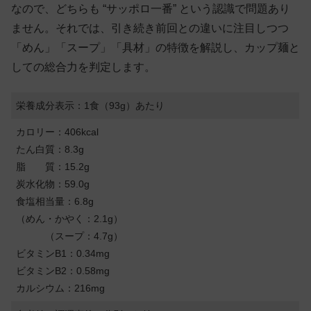
なので、どちらも “サッポロ一番” という認識で問題あり
ません。それでは、引き続き前回との違いに注目しつつ
「めん」「スープ」「具材」の特徴を解説し、カップ麺と
しての総合力を判定します。
栄養成分表示：1食（93g）あたり
カロリー：406kcal
たん白質：8.3g
脂 質：15.2g
炭水化物：59.0g
食塩相当量：6.8g
（めん・かやく：2.1g）
（スープ：4.7g）
ビタミンB1：0.34mg
ビタミンB2：0.58mg
カルシウム：216mg