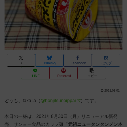
X
Bluesky
Facebook
はてブ
LINE
Pinterest
コピー
2021.09.01
どうも、taka :a（
@honjitsunoippai
）です。
本日の一杯は、2021年8月30日（月）リニューアル新発
売、サンヨー食品のカップ麺「
元祖ニュータンタンメン本