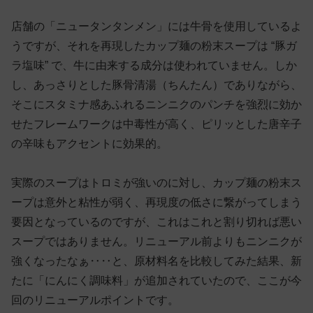
店舗の「ニュータンタンメン」には牛骨を使用しているよ
うですが、それを再現したカップ麺の粉末スープは “豚ガ
ラ塩味” で、牛に由来する成分は使われていません。しか
し、あっさりとした豚骨清湯（ちんたん）でありながら、
そこにスタミナ感あふれるニンニクのパンチを強烈に効か
せたフレームワークは中毒性が高く、ピリッとした唐辛子
の辛味もアクセントに効果的。
実際のスープはトロミが強いのに対し、カップ麺の粉末ス
ープは意外と粘性が弱く、再現度の低さに繋がってしまう
要因となっているのですが、これはこれと割り切れば悪い
スープではありません。リニューアル前よりもニンニクが
強くなったなぁ‥‥と、原材料名を比較してみた結果、新
たに「にんにく調味料」が追加されていたので、ここが今
回のリニューアルポイントです。