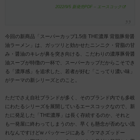
2022/9/5 新発売PDF – エースコック
今回の新商品「スーパーカップ1.5倍 THE濃厚 背脂豚骨醤
油ラーメン」は、ガッツリと効かせたニンニク・背脂の甘
み・醤油のキレが鼻を突き向ける、こだわりの濃厚豚骨醤
油スープが特徴の一杯で、スーパーカップだからこそでき
る「濃厚感」を追求した、若者が好む「こってり濃い味」
がテーマの新シリーズとのこと。
ただでさえ自社ブランドが多く、そのブランド内でも多岐
にわたるシリーズを展開しているエースコックなので、新
たに発足した「THE濃厚」は長く存続するのか、それと
も一発屋に終わってしまうのか、早くも懸念が否めない流
れなんですけどw パッケージにある「ウマさズッドー