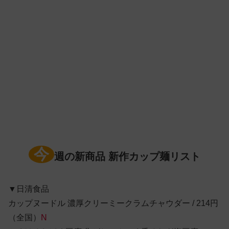
今
週の新商品 新作カップ麺リスト
▼日清食品
カップヌードル 濃厚クリーミークラムチャウダー / 214円
（全国）
N