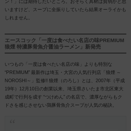
ン！」には期待したいところ。おそらく具材は貧弱かと思
いますけど、スープに全振りしていたら結果オーライかも
しれません。
エースコック「一度は食べたい名店の味PREMIUM
狼煙 特濃豚骨魚介醤油ラーメン」新発売
いつもの「一度は食べたい名店の味」よりも特別な
“PREMIUM” 最新作は埼玉・大宮の人気行列店「狼煙 ～
NOROSHI～」監修!! 狼煙（のろし）とは、2007年（平成
19年）12月10日の創業以来、埼玉県さいたま市北区東大
成町で行列を成す “つけめん” の名店で、濃厚ながらもク
ドさを感じさせない鶏豚骨魚介スープが人気の秘訣。