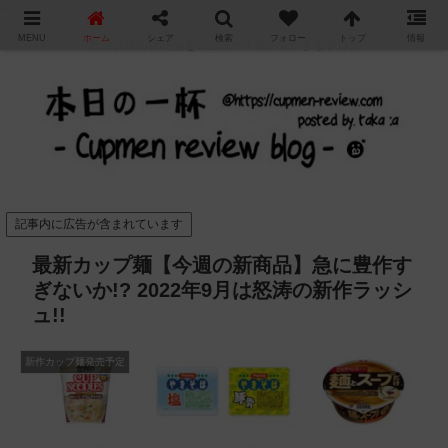
"
MENU
ホーム
シェア
検索
フォロー
トップ
情報
カップ麺の新商品をレビュー / アレンジするブログ
記事内に広告が含まれています
最新カップ麺【今週の新商品】急に豊作す
ぎないか!? 2022年9月は怒涛の新作ラッシ
ュ!!
新作カップ麺発売予定