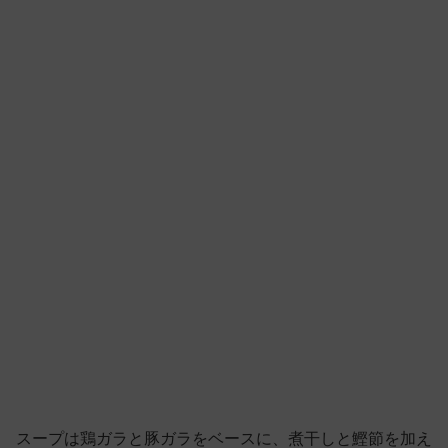
スープは鶏ガラと豚ガラをベースに、煮干しと鰹節を加え