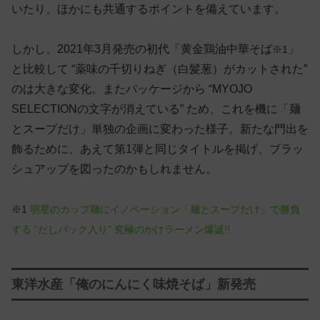
いたり、ほかにも共通するポイントを備えています。
しかし、2021年3月発売の初代「黄金鶏油中華そば
」
※1
と比較して “薬味の千切りねぎ（白髪葱）がカットされた”
のは大きな変化。またパッケージから “MYOJO
SELECTIONの文字が消えている” ため、これを機に「麺
とスープだけ」単独の企画に変わった様子。新たな門出を
飾るために、あえて第1弾と同じタイトルを掲げ、ブラッ
シュアップを図ったのかもしれません。
※1
明星のカップ麺にイノベーション「麺とスープだけ」で勝負
する “だしパック入り” 究極のかけラーメン爆誕!!
東洋水産「俺のにんにく味焼そば」新発売