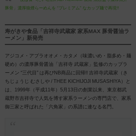
豚骨」濃厚狼煙らーめんを “プレミアム” なカップ麺で再現!!
寿がきや食品「吉祥寺武蔵家 家系MAX 豚骨醤油ラ
ーメン」新発売
アジコメ・アブラオオメ・カタメ（味濃いめ・脂多め・麺
硬め）の濃厚豚骨醤油「吉祥寺 武蔵家」監修のカップラ
ーメン “三代目” は再びNB商品に回帰!! 吉祥寺武蔵家（き
ちじょうじ むさしや / THEE KICHIJOJI MUSASHIYA）と
は、1999年（平成11年）5月13日の創業以来、東京都武
蔵野市吉祥寺で人気を博す家系ラーメンの専門店で、家系
御三家と呼ばれた「六角家」の系譜に連なる名門。