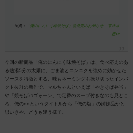
出典：
「俺のにんにく味焼そば」新発売のお知らせ – 東洋水
産
今回の新商品「俺のにんにく味焼そば」は、食べ応えのあ
る熱湯5分の太麺に、ごま油とニンニクを強めに効かせた
ソースを特徴とする、味もネーミングも振り切ったインパ
クト抜群の新作で、マルちゃんといえば「やきそば弁当」
や「焼そばバゴォーン」で定番のスープ付きなのも見どこ
ろ。俺の○○というタイトルから「俺の塩」の姉妹品かと
思いきや、どうも違う様子。