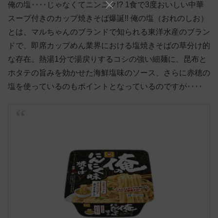
俺の塩‥‥じゃなくてニンニク!? 1食で3度おいしい中華
スープ付きのカップ焼きそば爆誕!! 俺の塩（おれのしお）
とは、マルちゃんのブランドで知られる東洋水産のブラン
ドで、即席カップめん業界における塩焼きそばの草分け的
な存在。熱湯1分で湯戻りするコシの強い細麺に、昆布と
ホタテの旨みを効かせた海鮮塩味のソース、さらに赤穂の
塩を使っているのもポイントとなっているのですが‥‥