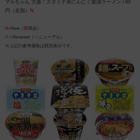
マルちゃん 大盛！スタミナ系にんにく醤油ラーメン / 98
円（全国）
N
N
=New（
新
商品）
R
＝Renewal（
リ
ニューアル）
※上記の参考価格は税別表示です。