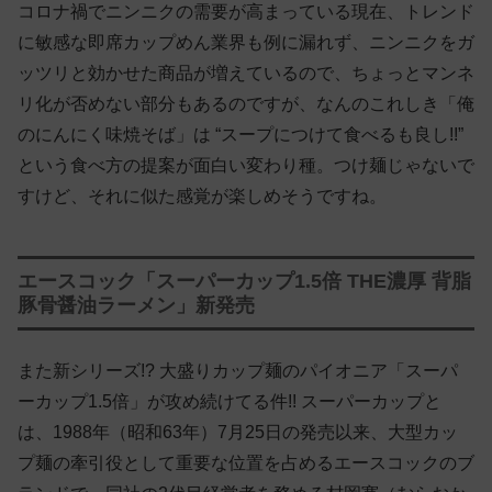
コロナ禍でニンニクの需要が高まっている現在、トレンド
に敏感な即席カップめん業界も例に漏れず、ニンニクをガ
ッツリと効かせた商品が増えているので、ちょっとマンネ
リ化が否めない部分もあるのですが、なんのこれしき「俺
のにんにく味焼そば」は “スープにつけて食べるも良し!!”
という食べ方の提案が面白い変わり種。つけ麺じゃないで
すけど、それに似た感覚が楽しめそうですね。
エースコック「スーパーカップ1.5倍 THE濃厚 背脂
豚骨醤油ラーメン」新発売
また新シリーズ!? 大盛りカップ麺のパイオニア「スーパ
ーカップ1.5倍」が攻め続けてる件!! スーパーカップと
は、1988年（昭和63年）7月25日の発売以来、大型カッ
プ麺の牽引役として重要な位置を占めるエースコックのブ