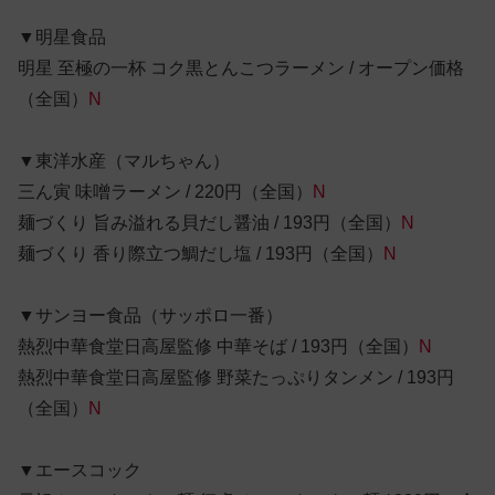
▼明星食品
明星 至極の一杯 コク黒とんこつラーメン / オープン価格
（全国）
N
▼東洋水産（マルちゃん）
三ん寅 味噌ラーメン / 220円（全国）
N
麺づくり 旨み溢れる貝だし醤油 / 193円（全国）
N
麺づくり 香り際立つ鯛だし塩 / 193円（全国）
N
▼サンヨー食品（サッポロ一番）
熱烈中華食堂日高屋監修 中華そば / 193円（全国）
N
熱烈中華食堂日高屋監修 野菜たっぷりタンメン / 193円
（全国）
N
▼エースコック