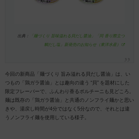
出典：
「麺づくり 旨味溢れる貝だし醤油」「同 香り際立つ
鯛だし塩」新発売のお知らせ（東洋水産）
今回の新商品「麺づくり 旨み溢れる貝だし醤油」は、い
つもの「鶏ガラ醤油」とは趣向の違う “貝” を題材にした
限定フレーバーで、ふんわり香るポルチーニも見どころ。
麺は既存の「鶏ガラ醤油」と共通のノンフライ麺かと思い
きや、湯戻し時間が4分ではなく5分なので、それとは違
うノンフライ麺を使用している様子。