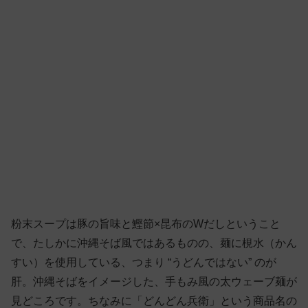
粉末スープは豚の旨味と鰹節×昆布のWだしということ
で、たしかに沖縄そば風ではあるものの、麺に梘水（かん
すい）を使用している、つまり “うどんではない” のが
肝。沖縄そばをイメージした、手もみ風の太ウェーブ麺が
見どころです。ちなみに「どんどん兵衛」という商品名の