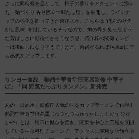
さらに同時発売品として、柚子の香りをアクセントに添え
た「麺づくり 香り際立つ鯛だし塩」を展開し、ラインナ
ップの強化を図ってきた東洋水産。こちらは “ほんのり焦
がし風味” を付けているそうなので、鯛の骨を炙ったよう
な芳ばしさに期待できそうな予感。紹介枠の関係でレビュ
ーは後回しになりそうですけど、余裕があればTwitterにで
も感想をアップします。
サンヨー食品「熱烈中華食堂日高屋監修 中華そ
ば」「同 野菜たっぷりタンメン」新発売
あの「日高屋」監修!? 人気の味をカップラーメンで再現!!
熱烈中華食堂日高屋（ねつれつちゅうかしょくどう ひだ
かや）とは、埼玉に拠点を置き、関東を中心に店舗を展開
している中華料理チェーンで、アクセスに便利な店舗立地