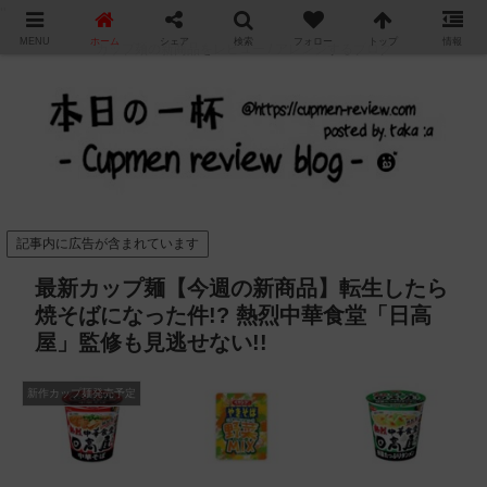
"
MENU
ホーム
シェア
検索
フォロー
トップ
情報
カップ麺の新商品をレビュー / アレンジするブログ
記事内に広告が含まれています
最新カップ麺【今週の新商品】転生したら
焼そばになった件!? 熱烈中華食堂「日高
屋」監修も見逃せない!!
新作カップ麺発売予定