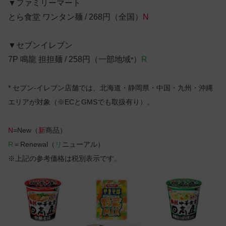
▼ファミリーマート
とら食堂 ワンタン麺 / 268円（全国）
N
▼セブンイレブン
7P 鳴龍 担担麺 / 258円（一部地域
）
R
*
* セブン-イレブン店舗では、北海道・静岡県・中国・九州・沖縄
エリアが対象（※ECとGMSでも取扱有り）。
N
=New（
新
商品）
R
＝Renewal（
リ
ニューアル）
※上記の参考価格は税別表示です。