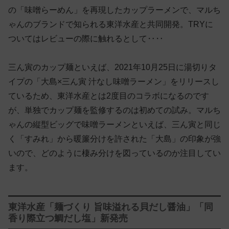
の「味噌らーめん」を再現したカップラーメンで、マルち
ゃんのブランドで知られる東洋水産と共同開発。TRYに
ついてはレビューの際に触れるとして‥‥
三ん寅のカップ麺といえば、2021年10月25日に湯切りタ
イプの「大島×三ん寅 汁なし味噌ラーメン」をリリースし
ているため、東洋水産とは2度目のコラボになるのです
が、単独でカップ麺を監修するのは初めての試み。マルち
ゃんの縦型ビッグで味噌ラーメンといえば、三ん寅と同じ
く「すみれ」から暖簾分けを許された「大島」の印象が強
いので、どのように棲み分けを図っているのか注目してい
ます。
東洋水産「麺づくり 旨味溢れる貝だし醤油」「同
香り際立つ鯛だし塩」新発売