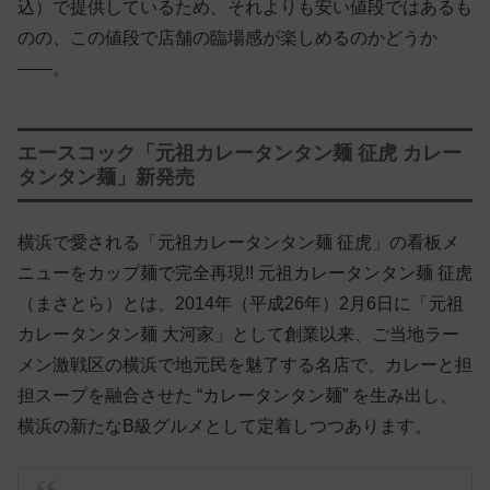
込）で提供しているため、それよりも安い値段ではあるも
のの、この値段で店舗の臨場感が楽しめるのかどうか
——。
エースコック「元祖カレータンタン麺 征虎 カレー
タンタン麺」新発売
横浜で愛される「元祖カレータンタン麺 征虎」の看板メ
ニューをカップ麺で完全再現!! 元祖カレータンタン麺 征虎
（まさとら）とは、2014年（平成26年）2月6日に「元祖
カレータンタン麺 大河家」として創業以来、ご当地ラー
メン激戦区の横浜で地元民を魅了する名店で、カレーと担
担スープを融合させた “カレータンタン麺” を生み出し、
横浜の新たなB級グルメとして定着しつつあります。