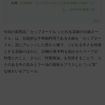
出典：
日清食品「カップヌードル シビれる花椒の火鍋ヌード
ル」（4月19日発売）
今回の新商品「カップヌードル シビれる花椒の火鍋ヌー
ドル」は、伝統的な中華鍋料理である火鍋を「カップヌー
ドル」流にアレンジした変わり種で、シビれる辛さを特徴
とする花椒のほかに、10種の香辛料を効かせたスープが
特徴とのこと。さらに「特製辣油」を別添することで、コ
クのある牛の旨みとラー油の風味をプラスした “シビ旨”
な味わいをアピール。