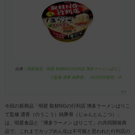
出典：
明星食品「明星 取材NGの行列店 博多ラーメンばりこ
て監修 濃香 純豚骨」（4月19日発売）
今回の新商品「明星 取材NGの行列店 博多ラーメンばりこ
て監修 濃香（のうこう）純豚骨（じゅんとんこつ）」
は、明星食品と「博多ラーメン ばりこて」の共同開発商
品で、これまでカップめん化は不可能と思われた行列店の