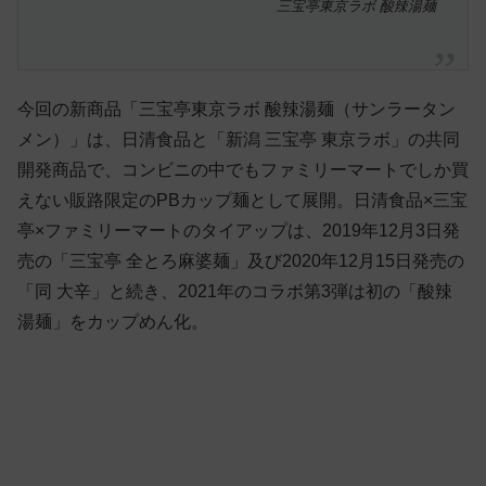
三宝亭東京ラボ 酸辣湯麺
今回の新商品「三宝亭東京ラボ 酸辣湯麺（サンラータン
メン）」は、日清食品と「新潟 三宝亭 東京ラボ」の共同
開発商品で、コンビニの中でもファミリーマートでしか買
えない販路限定のPBカップ麺として展開。日清食品×三宝
亭×ファミリーマートのタイアップは、2019年12月3日発
売の「三宝亭 全とろ麻婆麺」及び2020年12月15日発売の
「同 大辛」と続き、2021年のコラボ第3弾は初の「酸辣
湯麺」をカップめん化。