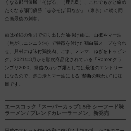
くなる部門優勝「そばる」（鹿児島）、これでもかと絡め
たくなる部門優勝「志奈そば 田なか」（東京）に続く同
企画最後の刺客。
麺は極細の角刃で切り出した油揚げ麺に、山椒やマー油
（焦がしニンニク油）で特徴を付けた鶏白湯スープを合わ
せ、具材には味付鶏挽肉、ごま、メンマ、ねぎをトッピン
グ。2021年3月から順次商品化されている「Ramenグラ
ンプリ2020」発信のカップ麺としては最後のエントリー
になるので、鶏白湯とマー油による “禁断の味わい” に注
目です。
エースコック「スーパーカップ1.5倍 シーフード味
ラーメン / ブレンドカレーラーメン」新発売
平成の大ヒット作が令和に復活!? 人気を博した “あのスー