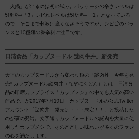
「火鍋」が出るのは初の試み。パッケージの辛さレベルは
5段階中「3」シビれレベルは5段階中「1」となっている
ので、そこまで刺激は強くなさそうですが、シビ旨のバラ
ンスと10種類の香辛料に注目です。
日清食品「カップヌードル 謎肉牛丼」新発売
天下のカップヌードルから変わり種の「謎肉丼」今年も発
売!! カップヌードル謎肉丼（なぞにくどん）とは、日清食
品の即席カップライス「カップメシ」の中でも人気の高い
商品で、が2017年7月19日、カップヌードルの公式Twitter
アカウント「謎肉丼！発売は・・・未定！！」と投稿した
のが事の発端。文字通りカップヌードルの謎肉を大量に使
用したカップメシで、その肉肉しい味わいが多くのファン
の心を満たします。