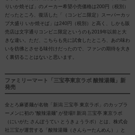
りいか焼そば」のメーカー希望小売価格は200円（税別）
だったところ、復活した「（コンビニ限定）スーパーカッ
プ大盛り いか焼そば」は240円（税別）と高く、しかも販
売店は文字通りコンビニ限定というのも2019年以前と大
きな違い。ただ、こちらも先に試食したところ、あの味わ
いを彷彿とさせる味付けだったので、ファンの期待を大き
く裏切ることはないと思います。
ファミリーマート「三宝亭東京ラボ 酸辣湯麺」新
発売
全とろ麻婆麺が名物「新潟 三宝亭 東京ラボ」のカップラ
ーメンに初の “酸辣湯麺” が登場!! 新潟 三宝亭 東京ラボ
（にいがた さんぽうてい とうきょうラボ）とは、株式会
社三宝が運営する「酸辣湯麺（さんらーたんめん）」と