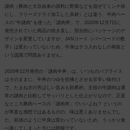
謎肉（豚肉と大豆由来の原料に野菜などを混ぜてミンチ状
にし、フリーズドライ加工した具材）とは違う、牛肉ベー
スの “牛謎肉” を使った「謎肉丼」で、2020年12月7日に
発売されていた商品の焼き直し。部分的にパッケージのデ
ザインを変更していますが、JANコード（バーコードの数
字）は変わっていないため、中身はテコ入れなしの再販と
いう認識で問題ありません。
2020年12月発売の「謎肉牛丼」は、いつものパフライス
はそのままに、牛丼のつゆを彷彿とさせる甘辛い味付け
で、たまねぎの芳ばしい旨みも効果的。主役の牛謎肉は通
常の謎肉と比較してサッパリとした仕上がりなので、正直
なところ豚肉ベースの「謎肉丼」でいいよね？ というの
が率直な感想ではあるものの、味は悪くありませんでし
た。前述のように中身は変わっていないため、うっかり食
べ逃してしまった方には朗報です。