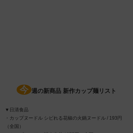
今
週の新商品 新作カップ麺リスト
▼日清食品
・カップヌードル シビれる花椒の火鍋ヌードル / 193円
（全国）