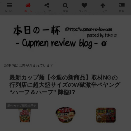
"
MENU
ホーム
シェア
検索
フォロー
トップ
情報
カップ麺の新商品をレビュー / アレンジするブログ
記事内に広告が含まれています
最新カップ麺【今週の新商品】取材NGの
行列店に超大盛サイズのW獄激辛ペヤング
“ハーフ＆ハーフ” 降臨!?
新作カップ麺発売予定