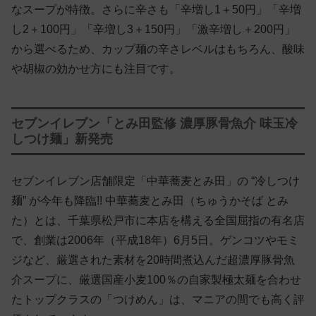
なスープが特徴。さらに辛さも「辛増し1＋50円」「辛増
し2＋100円」「辛増し3＋150円」「激辛増し＋200円」
から選べるため、カップ麺の辛さレベルはもちろん、酸味
や胡椒の効かせ方にも注目です。
セブンイレブン「とみ田監修 濃厚豚骨魚介 味玉冷
しつけ麺」新発売
セブンイレブン店舗限定「中華蕎麦とみ田」の “冷しつけ
麺” が今年も降臨!! 中華蕎麦とみ田（ちゅうかそば とみ
た）とは、千葉県松戸市に本店を構える全国屈指の有名店
で、創業は2006年（平成18年）6月5日。ゲンコツやモミ
ジなど、厳選された素材を20時間煮込んだ超濃厚豚骨魚
介スープに、厳選国産小麦100％の自家製極太麺を合わせ
たトップクラスの「つけめん」は、マニアの間でも高く評