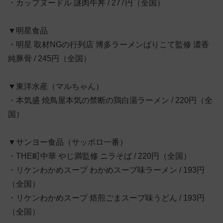
・カップヌードル 謎肉牛丼 / 277円（全国）
▼明星食品
・明星 取材NGの行列店 博多ラーメンばりこて監修 濃香
純豚骨 / 245円（全国）
▼東洋水産（マルちゃん）
・本気盛 焼鳥屋本気の禁断の鶏白湯ラーメン / 220円（全
国）
▼サンヨー食品（サッポロ一番）
・THE町中華 やじ満監修 ニラそば / 220円（全国）
・リケンわかめスープ わかめスープ味ラーメン / 193円
（全国）
・リケンわかめスープ 焙煎ごまスープ味うどん / 193円
（全国）