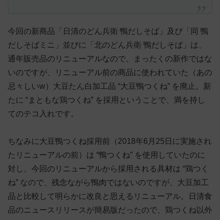
今回の新商品「日清のどん兵衛 鴨だしそば」及び「同 鴨
だしそばミニ」並びに「北のどん兵衛 鴨だしそば」は、
通年販売品のリニューアルなので、まったくの新作ではな
いのですが、リニューアル前の商品に使われていた（あの
忌々しいw）大豆たん白加工品 “大豆鴨つくね” を廃止。新
たに “まともな鶏つくね” を採用ということで、満を持し
てのテコ入れです。
ちなみに大豆鴨つくね採用前（2018年6月25日に実施され
たリニューアルの前）は “鴨つくね” を使用していたのに
対し、今回のリニューアルから採用される具材は “鶏つく
ね” なので、残念ながら鴨肉ではないのですが、大豆加工
品と比較して明らかに改良と思えるリニューアル。日清食
品のニュースリリースが簡易版だったので、鶏つくね以外