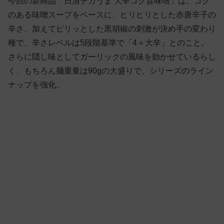
今回の新商品「日清デカうま 大辛コク旨味噌」は、コク
のある味噌スープをベースに、ヒリヒリとした赤唐辛子の
辛さ、加えてピリッとした黒胡椒の刺激が決め手の変わり
種で、辛さレベルは5段階基準で「4＝大辛」とのこと。
さらに隠し味としてガーリックの風味を効かせているらし
く、もちろん麺重量は90gの大盛りで、シリーズのライン
ナップを強化。