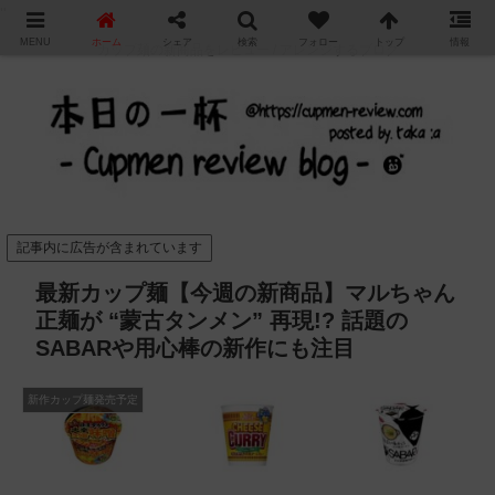
"
MENU
ホーム
シェア
検索
フォロー
トップ
情報
カップ麺の新商品をレビュー / アレンジするブログ
記事内に広告が含まれています
最新カップ麺【今週の新商品】マルちゃん
正麺が “蒙古タンメン” 再現!? 話題の
SABARや用心棒の新作にも注目
新作カップ麺発売予定