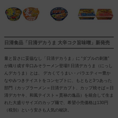
日清食品「日清デカうま 大辛コク旨味噌」新発売
量と旨さに妥協なし「日清デカうま」に “ダブルの刺激”
が織り成す辛口みそラーメン登場!! 日清デカうま（にっし
んデカうま）とは、 デカくてうまい・バラエティー豊か
なやみつきテイストをコンセプトに、もともと3つあった
部門（カップラーメン＝日清デカブト、カップ焼そば＝日
清デカヤキ、和風テイスト＝貫禄の逸品）を統合して生ま
れた大盛りサイズのカップ麺で、希望小売価格は130円
（税別）という安さも人気の秘訣。