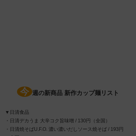
今
週の新商品 新作カップ麺リスト
▼日清食品
・日清デカうま 大辛コク旨味噌 / 130円（全国）
・日清焼そばU.F.O. 濃い濃いだしソース焼そば / 193円