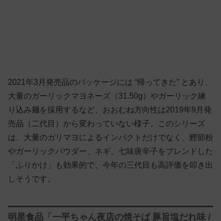
2021年3月発売品のパッケージには “帰ってきた” とあり、
大量のガーリックマヨネーズ（31.50g）やガーリック練
り込み麺を採用するなど、おおむね方向性は2019年9月発
売品（二代目）から変わっていない様子。このシリーズ
は、大量のガリマヨによるインパクトだけでなく、鰹節粉
やガーリックパウダー、ネギ、七味唐辛子をブレンドした
「ふりかけ」も効果的で、今年の三代目も高評価を叩き出
しそうです。
明星食品「一平ちゃん夜店の焼そば 豚旨塩だれ味 /