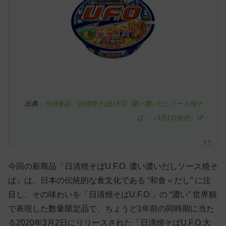
出典：
日清食品「日清焼そばU.F.O. 濃い濃いだしソース焼そ
ば」（3月1日発売）
今回の新商品「日清焼そばU.F.O. 濃い濃いだしソース焼そ
ば」は、日本の伝統的な食文化である “和食＝だし” に注
目し、その味わいを「日清焼そばU.F.O.」の “濃い” 世界観
で表現した数量限定品で、ちょうど1年前の同時期に当た
る2020年3月2日にリリースされた「日清焼そばU.F.O.大