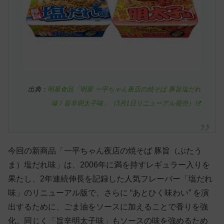
出典：
明星食品「明星 一平ちゃん夜店の焼そば 豚旨塩だれ
味 / 旨辛明太子味」（3月1日リニューアル発売）
今回の新商品「一平ちゃん夜店の焼そば 豚旨（ぶたう
ま）塩だれ味」は、2006年に満を持すレギュラー入りを
果たし、2年連続伸長を記録した人気フレーバー「塩だれ
味」のリニューアル版で、さらに “あとひく味わい” を演
出するために、ごま油をソースに加えることで香りを強
化。同じく「旨辛明太子味」もソースの味を強めるため