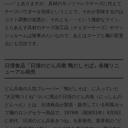
——” とありますが、具材のモッツァレラチーズに代えて
チーズパウダーを別添ということで、それが意味するのは
コスト調整の改悪か、それとも‥‥という微妙なライン。
とりあえず具材のチーズ加工品（チェダーチーズ）やマッ
シュルームは無事みたいなので、あとはスープと麺の変更
点にも注目です。
日清食品「日清のどん兵衛 鴨だしそば」各種リニ
ューアル発売
どん兵衛の人気フレーバー「鴨だしそば」に入っていた
“大豆鴨つくね” ついに廃止!! 日清のどん兵衛（にっしんの
どんべえ）とは、日清食品が製造・販売している和風カッ
プ麺のロングセラー商品で、1976年（昭和51年）8月9日
に初代「日清のどん兵衛きつね」を新発売。業界初の “ど