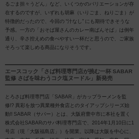
るごま担々うどん」など、いくつかのバリエーションが存
在するのですが、いずれも胡麻（いりごま、ねりごま）が
特徴的だったので、今回の “汁なし” にも期待できそうな
予感。一方の「おそば屋さんのカレー南ばんそば」は例年
通り、辛さ控えめの食べやすい一杯だと思うので、ご家族
そろって楽しめる商品になりそうです。
エースコック「さば料理専門店が挑む一杯 SABAR
監修 さばを味わうコク塩ヌードル」新発売
とろさば料理専門店「SABAR」がカップラーメンを監
修!? 異彩を放つ異業種外食店とのタイアップシリーズ始
動!! SABAR（サバー）とは、大阪府豊中市に本社を置く
株式会社SABARのサバ料理専門店で、2014年1月10日に1
号店（現「大阪福島店」）を開業。以降は大阪を中心に、