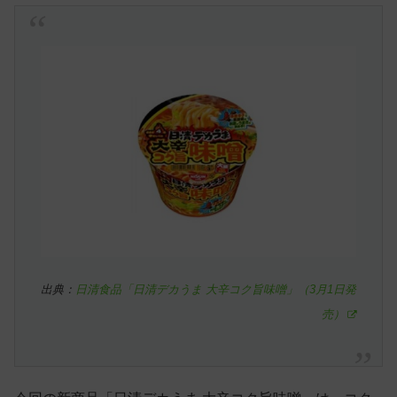
出典：
日清食品「日清デカうま 大辛コク旨味噌」（3月1日発
売）