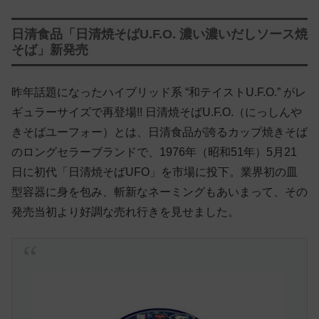
日清食品「日清焼そばU.F.O. 濃い濃いだしソース焼
そば」新発売
昨年話題になったハイブリッド系 “和テイストU.F.O.” がレ
ギュラーサイズで再登場!! 日清焼そばU.F.O.（にっしんや
きそばユーフォー）とは、日清食品が誇るカップ焼きそば
のロングセラーブランドで、1976年（昭和51年）5月21
日に初代「日清焼そばUFO」を市場に投下。業界初の皿
型容器に身を包み、斬新なネーミングもあいまって、その
発売当初より好調な売れ行きを見せました。