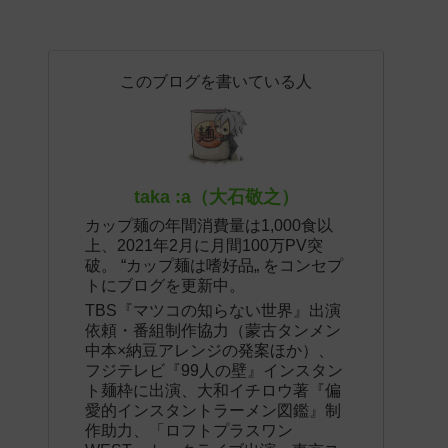
このブログを書いている人
taka :a（大石敬之）
カップ麺の年間消費量は1,000食以
上、2021年2月に月間100万PV突
破。 “カップ麺は嗜好品„ をコンセプ
トにブログを更新中。
TBS『マツコの知らない世界』出演
依頼・番組制作協力（蒙古タンメン
中本×納豆アレンジの発案ほか）、
フジテレビ『99人の壁』インスタン
ト麺枠に出演、大和イチロウ著『偏
愛的インスタントラーメン図鑑』制
作助力、「ロフトプラスワン