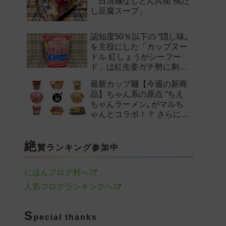
「日清麺なしどん兵衛 鴨だ
し豆腐スープ」
認知度50％以下の “隠し味„
を主役にした「カップヌー
ドル 紅しょうがシーフー
ド」は紅生姜ガチ勢に刺さ
るのか——。
最新カップ麺【今週の新商
品】ちゃん系の原点 “ちえ
ちゃんラーメン„ がマルち
ゃんとコラボ！？ さらに
「末廣家」や「鴨to葱」参
戦など注目の新作まとめ！
絶
賛ランキング参加中
にほんブログ村へ
人気ブログランキングへ
S
pecial thanks