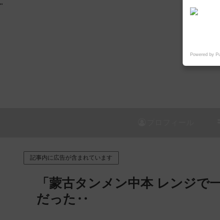
"
Powered by P
プロフィール
記事内に広告が含まれています
「蒙古タンメン中本 レンジで
だった‥