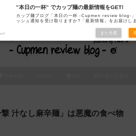
"本日の一杯" でカップ麺の最新情報をGET!
カップ麺の新商品をレビュー / アレンジするブログ
カップ麺ブログ「本日の一杯 -Cupmen review blog
ッシュ通知を受け取りますか?「最新情報」をお届けし
また今度
ush7
Site map
Mail
Info
今週の新商品
一撃 汁なし麻辛麺」は悪魔の食べ物