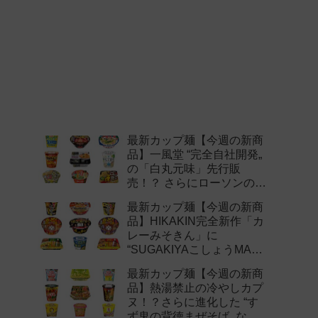
最新カップ麺【今週の新商
品】一風堂 “完全自社開発„
の「白丸元味」先行販
売！？ さらにローソンの激
辛チャレンジなどど注目の
最新カップ麺【今週の新商
新作まとめ！
品】HIKAKIN完全新作「カ
レーみそきん」に
“SUGAKIYAこしょうMAX„
など注目の新作まとめ！
最新カップ麺【今週の新商
品】熱湯禁止の冷やしカプ
ヌ！？さらに進化した “す
ず鬼の背徳まぜそば„ など