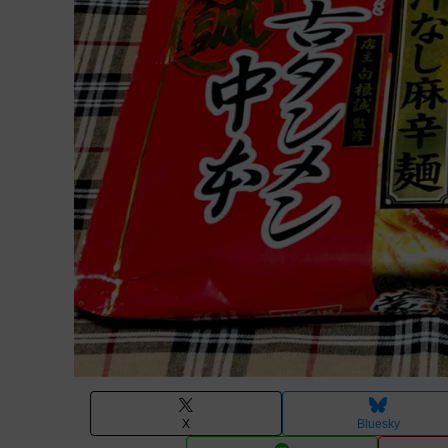
X
Bluesky