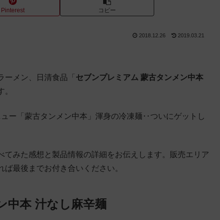
Pinterest
コピー
2018.12.26
2019.03.21
ラーメン、日清食品「
セブンプレミアム 蒙古タンメン中本
す。
ニュー「蒙古タンメン中本」渾身の冷凍麺‥ついにゲットし
べてみた感想と製品情報の詳細をお伝えします。販売エリア
れば最後までお付き合いください。
ン中本 汁なし麻辛麺