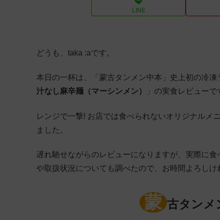
LINE
どうも、taka :aです。
本日の一杯は、「蒙古タンメン中本」史上初の冷凍
汁なし麻辛麺（マーシンメン）
」の実食レビューで
レンジで一撃! お店では食べられないオリジナルメ
ました。
遅れ馳せながらのレビューになりますが、実際に食
や取扱状況についても調べたので、お時間よろしけ
蒙
古タンメ