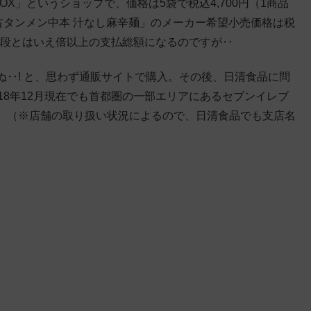
BOX」というショップで、価格は5袋で税込4,700円（1商品
古タンメン中本 汁なし麻辛麺」のメーカー希望小売価格は税
の値段とはいえ倍以上の支払総額になるのですが‥
‥! と、思わず通販サイトで購入。その後、日清食品に問
18年12月現在でも首都圏の一部エリアにあるセブンイレブ
。（※店舗の取り扱い状況によるので、日清食品でも支店名