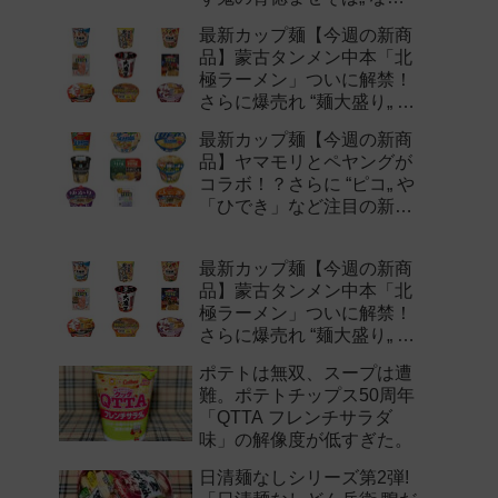
注目の新作まとめ！
最新カップ麺【今週の新商
品】蒙古タンメン中本「北
極ラーメン」ついに解禁！
さらに爆売れ “麺大盛り„ シ
リーズの新味など注目の新
最新カップ麺【今週の新商
作まとめ！
品】ヤマモリとペヤングが
コラボ！？さらに “ピコ„ や
「ひでき」など注目の新作
まとめ！
最新カップ麺【今週の新商
品】蒙古タンメン中本「北
極ラーメン」ついに解禁！
さらに爆売れ “麺大盛り„ シ
リーズの新味など注目の新
ポテトは無双、スープは遭
作まとめ！
難。ポテトチップス50周年
「QTTA フレンチサラダ
味」の解像度が低すぎた。
日清麺なしシリーズ第2弾!