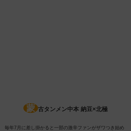
蒙
古タンメン中本 納豆×北極
毎年7月に差し掛かると一部の激辛ファンがザワつき始め