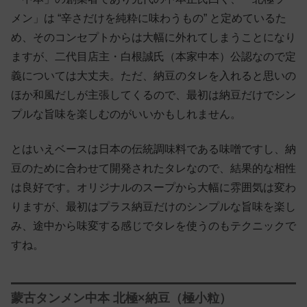
メン」は “辛さだけを純粋に味わうもの” と定めているた
め、そのコンセプトからは大幅に外れてしまうことになり
ますが、二代目店主・白根誠氏（本家中本）公認なので定
義については大丈夫。ただ、納豆のタレを入れると思いの
ほか和風だしが主張してくるので、最初は納豆だけでシン
プルな旨味を楽しむのがいいかもしれません。
とはいえベースは日本の伝統調味料である味噌ですし、納
豆のために合わせて開発されたタレなので、結果的な相性
は良好です。オリジナルのスープから大幅に雰囲気は変わ
りますが、最初はプラス納豆だけのシンプルな旨味を楽し
み、途中から味変する感じでタレを使うのもテクニックで
すね。
蒙古タンメン中本 北極×納豆（極小粒）