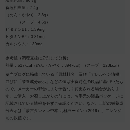
炭水化物：66.7g
食塩相当量：7.4g
（めん・かやく：2.8g）
（スープ：4.6g）
ビタミンB1：1.39mg
ビタミンB2：0.31mg
カルシウム：139mg
参考値（調理直後に分別して分析）
熱量：517kcal（めん・かやく：394kcal）（スープ：123kcal）
※当ブログに掲載している「原材料名」及び「アレルゲン情報」
並びに「栄養成分表示」などの値は実食時点の現品に基づいたも
ので、メーカーの都合により予告なく変更される場合がありま
す。ご購入・お召し上がりの前には、お手元の製品パッケージに
記載されている情報を必ずご確認ください。なお、上記の栄養成
分表示は「蒙古タンメン中本 北極ラーメン（2019）」アレンジ
前の数値です。