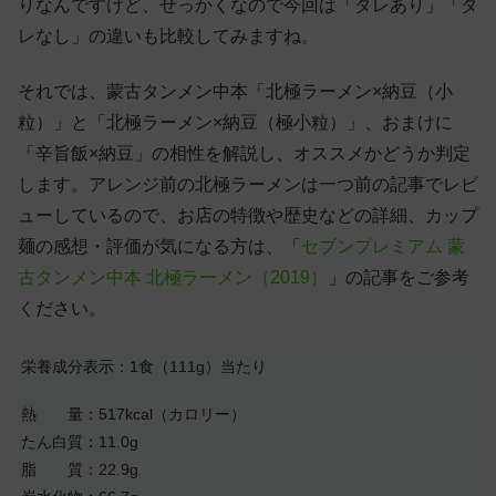
りなんですけど、せっかくなので今回は「タレあり」「タ
レなし」の違いも比較してみますね。
それでは、蒙古タンメン中本「北極ラーメン×納豆（小
粒）」と「北極ラーメン×納豆（極小粒）」、おまけに
「辛旨飯×納豆」の相性を解説し、オススメかどうか判定
します。アレンジ前の北極ラーメンは一つ前の記事でレビ
ューしているので、お店の特徴や歴史などの詳細、カップ
麺の感想・評価が気になる方は、「
セブンプレミアム 蒙
古タンメン中本 北極ラーメン（2019）
」の記事をご参考
ください。
栄養成分表示：1食（111g）当たり
熱 量：517kcal（カロリー）
たん白質：11.0g
脂 質：22.9g