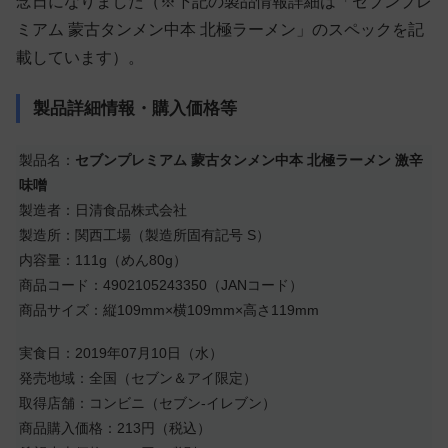
念日になりました（※下記の製品情報詳細は「セブンプレ
ミアム 蒙古タンメン中本 北極ラーメン」のスペックを記
載しています）。
製品詳細情報・購入価格等
製品名：
セブンプレミアム 蒙古タンメン中本 北極ラーメン 激辛
味噌
製造者：日清食品株式会社
製造所：関西工場（製造所固有記号 S）
内容量：111g（めん80g）
商品コード：4902105243350（JANコード）
商品サイズ：縦109mm×横109mm×高さ119mm
実食日：2019年07月10日（水）
発売地域：全国（セブン＆アイ限定）
取得店舗：コンビニ（セブン-イレブン）
商品購入価格：213円（税込）