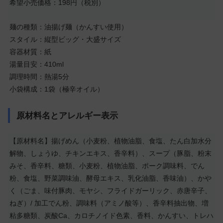
希望小売価格：198円（税別）
麺の種類：油揚げ麺（かんすい使用）
スタイル：縦型ビッグ・大盛サイズ
容器材質：紙
湯量目安：410ml
調理時間：熱湯5分
小袋構成：1袋（極辛オイル）
原材料名とアレルギー表示
【原材料名】揚げめん（小麦粉、植物油脂、食塩、たん白加水分
解物、しょうゆ、チキンエキス、香辛料）、スープ（豚脂、粉末
みそ、香辛料、糖類、小麦粉、植物油脂、ポーク調味料、でん
粉、食塩、野菜調味油、酵母エキス、乳化油脂、香味油）、かや
く（ごま、味付豚肉、モヤシ、フライドガーリック、赤唐辛子、
ねぎ）/ 加工でん粉、調味料（アミノ酸等）、香辛料抽出物、増
粘多糖類、炭酸Ca、カロチノイド色素、香料、かんすい、トレハ