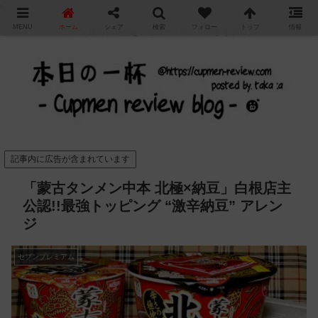
"
MENU
ホーム
シェア
検索
フォロー
トップ
情報
カップ麺の新商品をレビュー / アレンジするブログ
記事内に広告が含まれています
「蒙古タンメン中本 北極×納豆」白根店主
公認!!最強トッピング “激辛納豆” アレン
ジ
セブンプレミアム