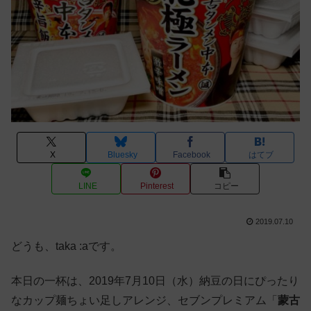
X
Bluesky
Facebook
はてブ
LINE
Pinterest
コピー
2019.07.10
どうも、taka :aです。
本日の一杯は、2019年7月10日（水）納豆の日にぴったり
なカップ麺ちょい足しアレンジ、セブンプレミアム「
蒙古