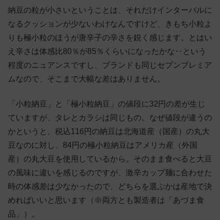
納豆の粒が小さいということは、それだけインターバルに
なるクッションが少ないわけなんですけど、きもち小粒よ
りも極小粒のほうが唐辛子の辛さを鋭く感じます。とはい
え辛さは体感比80％が85％くらいになったかな‥という
程度のニュアンスですし、ブランドも同じセブンプレミア
ムなので、そこまで大幅な差はありません。
「小粒納豆」と「極小粒納豆」の値段に32円の差が生じ
ていますが、タレとカラシは同じもの。なぜ値段が違うの
かというと、税込116円の納豆は北海道産（国産）の丸大
豆なのに対し、84円の極小粒納豆はアメリカ産（外国
産）の丸大豆を使用しているから。そのまま食べると大豆
の風味に違いを感じるのですが、激辛カップ麺に合わせた
時の体感差は少なかったので、どちらを選ぶかは産地で決
めればいいと思います（※両方とも製造者は「あづま食
品」）。