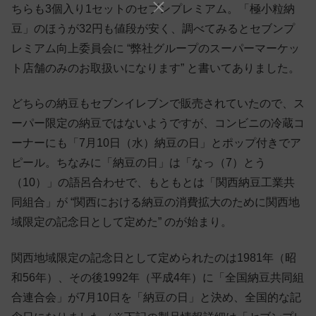
ちらも3個入り1セットのセブンプレミアム。「極小粒納
豆」のほうが32円も値段が安く、調べてみるとセブンプ
レミアム向上委員会に “弊社グループのスーパーマーケッ
ト店舗のみのお取扱いになります” と書いてありました。
どちらの納豆もセブンイレブンで販売されていたので、ス
ーパー限定の納豆ではないようですが、コンビニの冷蔵コ
ーナーにも「7月10日（水）納豆の日」とポップ付きでア
ピール。ちなみに「納豆の日」は「なっ（7）とう
（10）」の語呂合わせで、もともとは「関西納豆工業共
同組合」が “関西における納豆の消費拡大のために関西地
域限定の記念日として定めた” のが始まり。
関西地域限定の記念日として定められたのは1981年（昭
和56年）、その後1992年（平成4年）に「全国納豆共同組
合連合会」が7月10日を「納豆の日」と決め、全国的な記