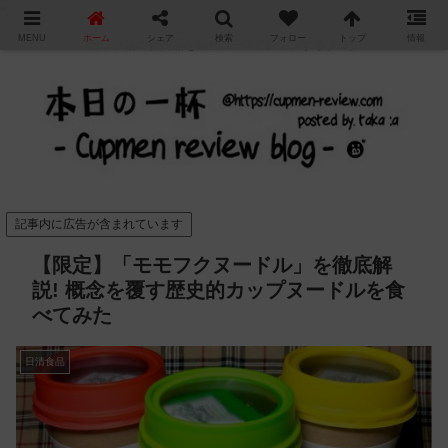
"
MENU
ホーム
シェア
検索
フォロー
トップ
情報
カップ麺の新商品をレビュー / アレンジするブログ
記事内に広告が含まれています
【限定】「モモフクヌードル」を徹底解
説! 概念を覆す歴史的カップヌードルを食
べてみた
日清食品