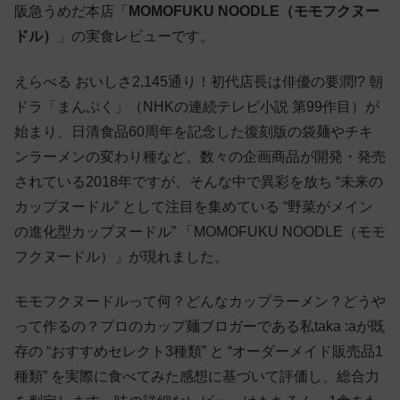
阪急うめだ本店「
MOMOFUKU NOODLE（モモフクヌー
ドル）
」の実食レビューです。
えらべる おいしさ2,145通り！初代店長は俳優の要潤!? 朝
ドラ「まんぷく」（NHKの連続テレビ小説 第99作目）が
始まり、日清食品60周年を記念した復刻版の袋麺やチキ
ンラーメンの変わり種など、数々の企画商品が開発・発売
されている2018年ですが、そんな中で異彩を放ち “未来の
カップヌードル” として注目を集めている “野菜がメイン
の進化型カップヌードル” 「MOMOFUKU NOODLE（モモ
フクヌードル）」が現れました。
モモフクヌードルって何？どんなカップラーメン？どうや
って作るの？プロのカップ麺ブロガーである私taka :aが既
存の “おすすめセレクト3種類” と “オーダーメイド販売品1
種類” を実際に食べてみた感想に基づいて評価し、総合力