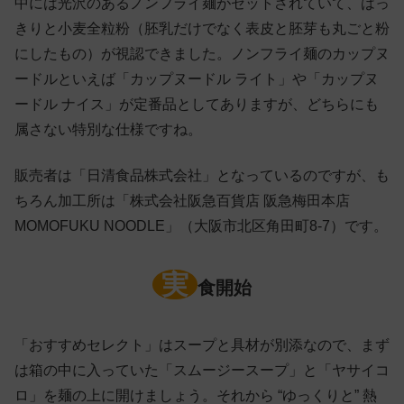
中には光沢のあるノンフライ麺がセットされていて、はっ
きりと小麦全粒粉（胚乳だけでなく表皮と胚芽も丸ごと粉
にしたもの）が視認できました。ノンフライ麺のカップヌ
ードルといえば「カップヌードル ライト」や「カップヌ
ードル ナイス」が定番品としてありますが、どちらにも
属さない特別な仕様ですね。
販売者は「日清食品株式会社」となっているのですが、も
ちろん加工所は「株式会社阪急百貨店 阪急梅田本店
MOMOFUKU NOODLE」（大阪市北区角田町8-7）です。
実
食開始
「おすすめセレクト」はスープと具材が別添なので、まず
は箱の中に入っていた「スムージースープ」と「ヤサイコ
ロ」を麺の上に開けましょう。それから “ゆっくりと” 熱