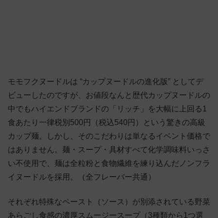
モモフクヌードルは “カップヌードルの進化版” としてデ
ビューしたのですが、お値段なんと歴代カップヌードルの
中でもハイエンドブランドの「リッチ」を大幅に上回る1
食あたり一律税別500円（税込540円）という驚きの高級
カップ麺。しかし、そのこだわりは単なるイベント価格で
はありません。麺・スープ・具材すべて化学調味料いっさ
い不使用で、麺は全粒粉と食物繊維を練り込んだノンフラ
イヌードルを採用。（全フレーバー共通）
それぞれ特殊なペースト（ソース）が別添されている野菜
あらごし食感の濃厚スムージースープ（3種類から1つ選