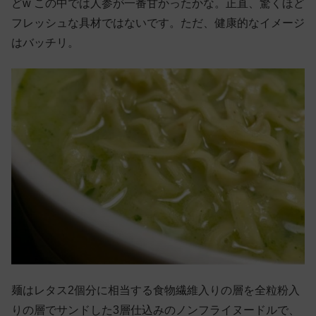
どw この中では人参が一番甘かったかな。正直、驚くほど
フレッシュな具材ではないです。ただ、健康的なイメージ
はバッチリ。
麺はレタス2個分に相当する食物繊維入りの層を全粒粉入
りの層でサンドした3層仕込みのノンフライヌードルで、