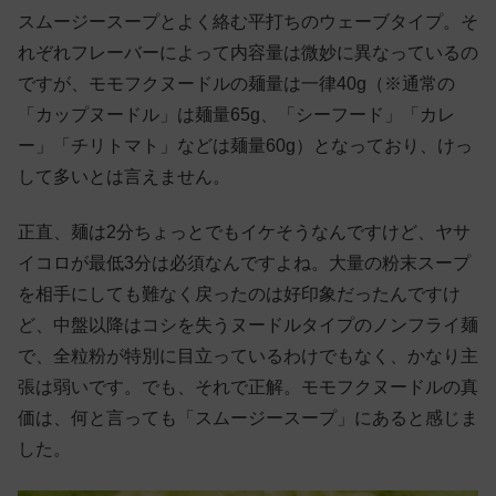
スムージースープとよく絡む平打ちのウェーブタイプ。そ
れぞれフレーバーによって内容量は微妙に異なっているの
ですが、モモフクヌードルの麺量は一律40g（※通常の
「カップヌードル」は麺量65g、「シーフード」「カレ
ー」「チリトマト」などは麺量60g）となっており、けっ
して多いとは言えません。
正直、麺は2分ちょっとでもイケそうなんですけど、ヤサ
イコロが最低3分は必須なんですよね。大量の粉末スープ
を相手にしても難なく戻ったのは好印象だったんですけ
ど、中盤以降はコシを失うヌードルタイプのノンフライ麺
で、全粒粉が特別に目立っているわけでもなく、かなり主
張は弱いです。でも、それで正解。モモフクヌードルの真
価は、何と言っても「スムージースープ」にあると感じま
した。