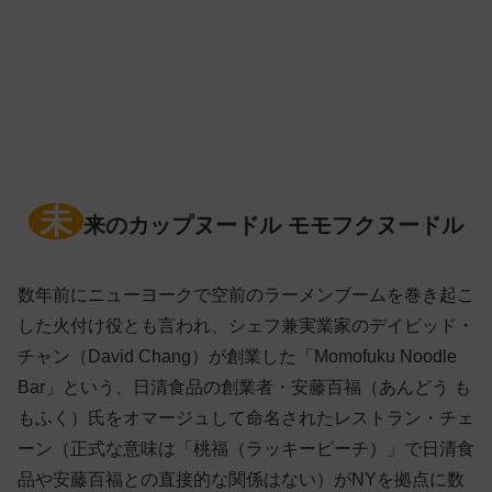
未
来のカップヌードル モモフクヌードル
数年前にニューヨークで空前のラーメンブームを巻き起こ
した火付け役とも言われ、シェフ兼実業家のデイビッド・
チャン（David Chang）が創業した「Momofuku Noodle
Bar」という、日清食品の創業者・安藤百福（あんどう も
もふく）氏をオマージュして命名されたレストラン・チェ
ーン（正式な意味は「桃福（ラッキーピーチ）」で日清食
品や安藤百福との直接的な関係はない）がNYを拠点に数