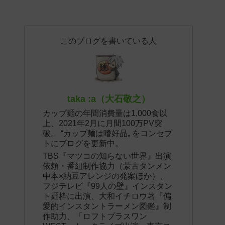
このブログを書いている人
taka :a（大石敬之）
カップ麺の年間消費量は1,000食以
上、2021年2月に月間100万PV突
破。 “カップ麺は嗜好品„ をコンセプ
トにブログを更新中。
TBS『マツコの知らない世界』出演
依頼・番組制作協力（蒙古タンメン
中本×納豆アレンジの発案ほか）、
フジテレビ『99人の壁』インスタン
ト麺枠に出演、大和イチロウ著『偏
愛的インスタントラーメン図鑑』制
作助力、「ロフトプラスワン