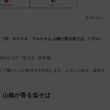
Pinterest
コピー
2019.10.14
カップ麺、東洋水産「
マルちゃん 山椒が香る塩そば
」の実食レ
味仕立ての「塩そば」新登場!
ップ麺としての総合力を判定します。よろしければ、最後ま
 山椒が香る塩そば