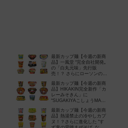
最新カップ麺【今週の新商
品】一風堂 “完全自社開発„
の「白丸元味」先行販
売！？ さらにローソンの激
辛チャレンジなどど注目の
最新カップ麺【今週の新商
新作まとめ！
品】HIKAKIN完全新作「カ
レーみそきん」に
“SUGAKIYAこしょうMAX„
など注目の新作まとめ！
最新カップ麺【今週の新商
品】熱湯禁止の冷やしカプ
ヌ！？さらに進化した “す
ず鬼の背徳まぜそば„ など