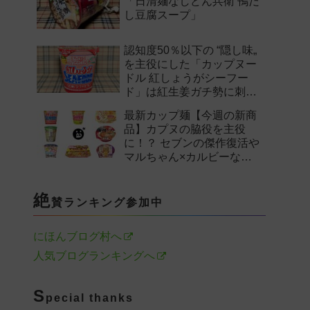
「日清麺なしどん兵衛 鴨だ
し豆腐スープ」
認知度50％以下の “隠し味„
を主役にした「カップヌー
ドル 紅しょうがシーフー
ド」は紅生姜ガチ勢に刺さ
るのか——。
最新カップ麺【今週の新商
品】カプヌの脇役を主役
に！？ セブンの傑作復活や
マルちゃん×カルビーなど
注目の新作まとめ！
絶
賛ランキング参加中
にほんブログ村へ
人気ブログランキングへ
S
pecial thanks