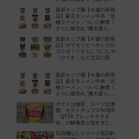
注目の新作まとめ！
最新カップ麺【今週の新商
品】蒙古タンメン中本「北
極ラーメン」ついに解禁！
さらに爆売れ “麺大盛り„ シ
リーズの新味など注目の新
最新カップ麺【今週の新商
作まとめ！
品】ヤマモリとペヤングが
コラボ！？さらに “ピコ„ や
「ひでき」など注目の新作
まとめ！
最新カップ麺【今週の新商
品】蒙古タンメン中本「北
極ラーメン」ついに解禁！
さらに爆売れ “麺大盛り„ シ
リーズの新味など注目の新
ポテトは無双、スープは遭
作まとめ！
難。ポテトチップス50周年
「QTTA フレンチサラダ
味」の解像度が低すぎた。
日清麺なしシリーズ第2弾!