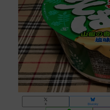
X
Bluesky