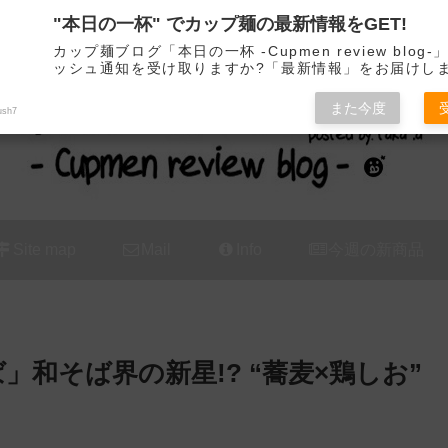
"本日の一杯" でカップ麺の最新情報をGET!
カップ麺の新商品をレビュー / アレンジするブログ
カップ麺ブログ「本日の一杯 -Cupmen review blog
ッシュ通知を受け取りますか?「最新情報」をお届けし
また今度
ush7
Site map
Mail
Info
今週の新商品
」和そば界の新星!? “蕎麦×鶏しお”