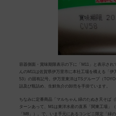
容器側面・賞味期限表示の下に「M11」と表示されて
んのM11は佐賀県伊万里市に本社工場を構える「伊
53）の固有記号。伊万里東洋はTSグループ（TOYO
詰及び瓶詰め、生鮮魚介の卸売を手掛ています。
ちなみに定番商品「マルちゃん 緑のたぬき天そば（
ターンあって、M1は東洋水産の直系「関東工場」（群
「M8」）。で、いま手元にあるコンビニ限定「緑の