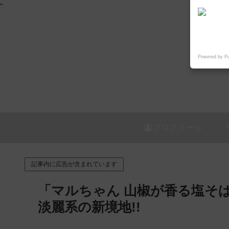
"
Powered by P
プロフィール
記事内に広告が含まれています
「マルちゃん 山椒が香る塩そば
淡麗系の新境地!!