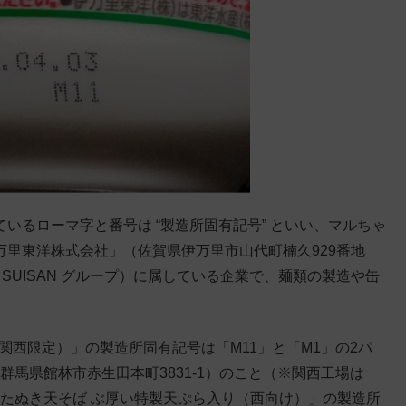
いるローマ字と番号は “製造所固有記号” といい、マルちゃ
万里東洋株式会社」（佐賀県伊万里市山代町楠久929番地
 SUISAN グループ）に属している企業で、麺類の製造や缶
関西限定）」の製造所固有記号は「M11」と「M1」の2パ
馬県館林市赤生田本町3831-1）のこと（※関西工場は
たぬき天そば ぶ厚い特製天ぷら入り（西向け）」の製造所