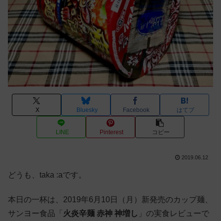
X
Bluesky
Facebook
はてブ
LINE
Pinterest
コピー
2019.06.12
どうも、taka :aです。
本日の一杯は、2019年6月10日（月）新発売のカップ麺、
サンヨー食品「
火炎辛麺 赤神 神増し
」の実食レビューで