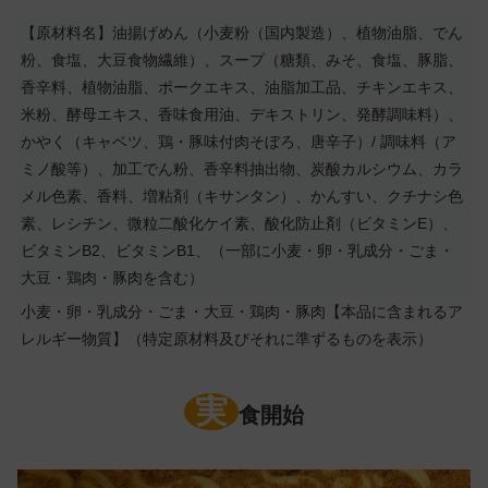
【原材料名】油揚げめん（小麦粉（国内製造）、植物油脂、でん
粉、食塩、大豆食物繊維）、スープ（糖類、みそ、食塩、豚脂、
香辛料、植物油脂、ポークエキス、油脂加工品、チキンエキス、
米粉、酵母エキス、香味食用油、デキストリン、発酵調味料）、
かやく（キャベツ、鶏・豚味付肉そぼろ、唐辛子）/ 調味料（ア
ミノ酸等）、加工でん粉、香辛料抽出物、炭酸カルシウム、カラ
メル色素、香料、増粘剤（キサンタン）、かんすい、クチナシ色
素、レシチン、微粒二酸化ケイ素、酸化防止剤（ビタミンE）、
ビタミンB2、ビタミンB1、（一部に小麦・卵・乳成分・ごま・
大豆・鶏肉・豚肉を含む）
小麦・卵・乳成分・ごま・大豆・鶏肉・豚肉【本品に含まれるア
レルギー物質】（特定原材料及びそれに準ずるものを表示）
実
食開始