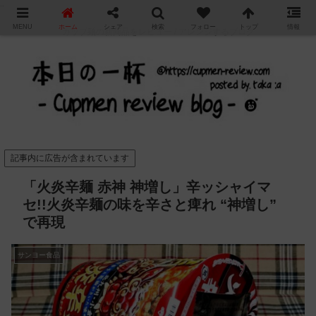
"
MENU
ホーム
シェア
検索
フォロー
トップ
情報
カップ麺の新商品をレビュー / アレンジするブログ
記事内に広告が含まれています
「火炎辛麺 赤神 神増し」辛ッシャイマ
セ!!火炎辛麺の味を辛さと痺れ “神増し”
で再現
サンヨー食品