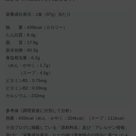
栄養成分表示：1食（97g）当たり
熱 量：435kcal（カロリー）
たん白質：8.4g
脂 質：17.8g
炭水化物：60.3g
食塩相当量：6.2g
（めん・かやく：1.7g）
（スープ：4.5g）
ビタミンB1：0.75mg
ビタミンB2：0.59mg
カルシウム：232mg
参考値（調理直後に分別して分析）
熱量：435kcal（めん・かやく：324kcal）（スープ：111kcal）
※当ブログに掲載している「原材料名」及び「アレルゲン情報」
並びに「栄養成分表示」などの値は実食時点の現品に基づいたも