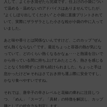
入して、よくかき混ぜたら完成です。仕上げの小袋につい
て温める・温めないのアドバイスはありませんでしたが、
“よくしぼり出してください” と小袋に直接プリントされて
いて、実際にザラザラとした小さな粒が小袋の中に入って
いました。
あと味や香りとは関係ないんですけど、このカップ “ぜん
ぜん熱くならない” です。最近ちょっと容器の熱が気にな
っていて、どのくらい熱くなるかなぁ‥‥と熱湯を注いで
から待っている間に持ち上げてみたところ、熱さを感じる
ことなく5分間ずっと持ち続けられました。ちょっと手は
怠かったけどw それはさておき持ち運ぶ際に安全ですし、
かなり食べやすいですね。
それでは、唐辛子の辛さレベルと花椒の痺れに注目しつ
つ、「めん」「スープ」「具材」の特徴を解説し、カップ
麺としての総合力を判定します。