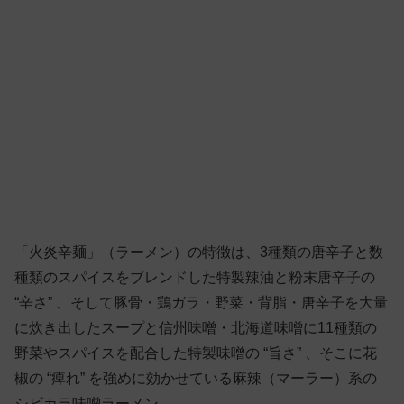
「火炎辛麺」（ラーメン）の特徴は、3種類の唐辛子と数
種類のスパイスをブレンドした特製辣油と粉末唐辛子の
“辛さ” 、そして豚骨・鶏ガラ・野菜・背脂・唐辛子を大量
に炊き出したスープと信州味噌・北海道味噌に11種類の
野菜やスパイスを配合した特製味噌の “旨さ” 、そこに花
椒の “痺れ” を強めに効かせている麻辣（マーラー）系の
シビカラ味噌ラーメン。