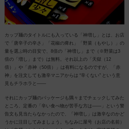
カップ麺のタイトルにも入っている「神増し」とは、お店
で「唐辛子の辛さ」「花椒の痺れ」「野菜（もやし）」の
量を選ぶ時の目安で、8倍の「神増し」まで（※野菜は3
倍の「増し」まで）は無料。それ以上の「天獄（12
倍）」や「赤神（50倍）」は有料になるのですが、「赤
神」を注文しても激辛マニアからは “辛くない” という意
見もチラホラと——
それにカップ麺のパッケージも隅々までチェックしてみた
ところ、定番の「辛い食べ物が苦手な方は——」という警
告文も見当たらなかったので、「神増し」は激辛なのかど
うかに注目してみましょう。ちなみに屋号（お店の名前）