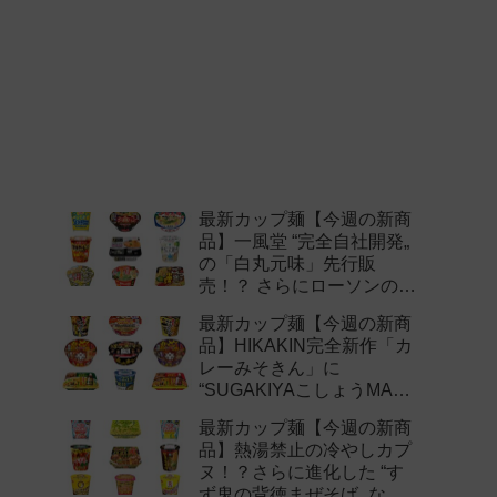
最新カップ麺【今週の新商
品】一風堂 “完全自社開発„
の「白丸元味」先行販
売！？ さらにローソンの激
辛チャレンジなどど注目の
最新カップ麺【今週の新商
新作まとめ！
品】HIKAKIN完全新作「カ
レーみそきん」に
“SUGAKIYAこしょうMAX„
など注目の新作まとめ！
最新カップ麺【今週の新商
品】熱湯禁止の冷やしカプ
ヌ！？さらに進化した “す
ず鬼の背徳まぜそば„ など