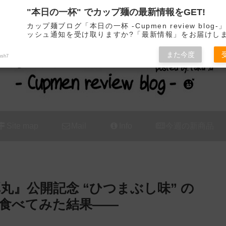
"本日の一杯" でカップ麺の最新情報をGET!
カップ麺の新商品をレビュー / アレンジするブログ
カップ麺ブログ「本日の一杯 -Cupmen review blog
ッシュ通知を受け取りますか?「最新情報」をお届けし
また今度
ush7
Site map
Mail
Info
今週の新商品
丸』公開記念 “ひつまぶし味” の
食べてみた結果——