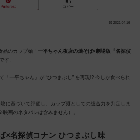
Pinterest
コピー
2021.04.16
星食品のカップ麺「
一平ちゃん夜店の焼そば×劇場版『名探偵
です。
一平ちゃん」が “ひつまぶし” を再現!? 今しか食べられ
経験に基づいて評価し、カップ麺としての総合力を判定しま
※映画のネタバレは含みません）。
ば×名探偵コナン ひつまぶし味