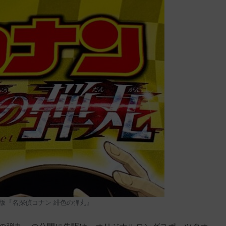
版『名探偵コナン 緋色の弾丸』