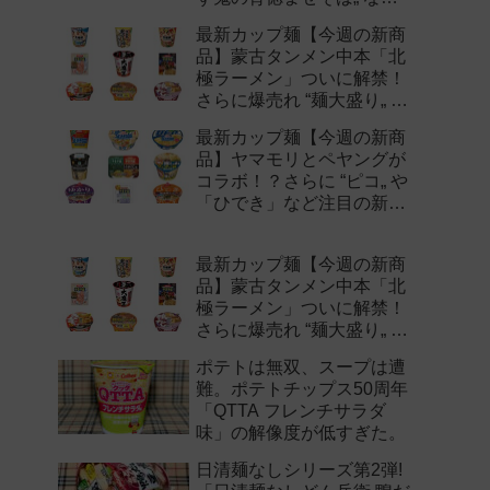
注目の新作まとめ！
最新カップ麺【今週の新商
品】蒙古タンメン中本「北
極ラーメン」ついに解禁！
さらに爆売れ “麺大盛り„ シ
リーズの新味など注目の新
最新カップ麺【今週の新商
作まとめ！
品】ヤマモリとペヤングが
コラボ！？さらに “ピコ„ や
「ひでき」など注目の新作
まとめ！
最新カップ麺【今週の新商
品】蒙古タンメン中本「北
極ラーメン」ついに解禁！
さらに爆売れ “麺大盛り„ シ
リーズの新味など注目の新
ポテトは無双、スープは遭
作まとめ！
難。ポテトチップス50周年
「QTTA フレンチサラダ
味」の解像度が低すぎた。
日清麺なしシリーズ第2弾!