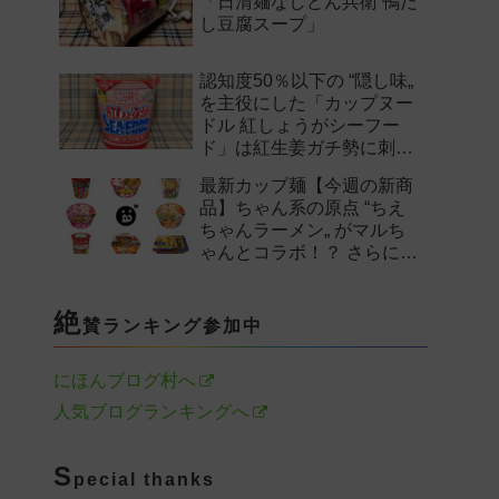
「日清麺なしどん兵衛 鴨だ
し豆腐スープ」
認知度50％以下の “隠し味„
を主役にした「カップヌー
ドル 紅しょうがシーフー
ド」は紅生姜ガチ勢に刺さ
るのか——。
最新カップ麺【今週の新商
品】ちゃん系の原点 “ちえ
ちゃんラーメン„ がマルち
ゃんとコラボ！？ さらに
「末廣家」や「鴨to葱」参
戦など注目の新作まとめ！
絶
賛ランキング参加中
にほんブログ村へ
人気ブログランキングへ
S
pecial thanks