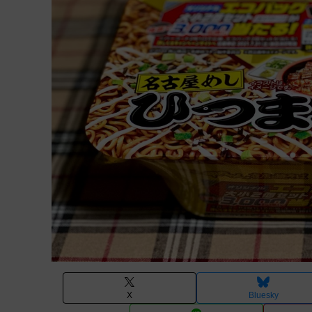
X
Bluesky