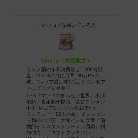
このブログを書いている人
taka :a（大石敬之）
カップ麺の年間消費量は1,000食以
上、2021年2月に月間100万PV突
破。 “カップ麺は嗜好品„ をコンセプ
トにブログを更新中。
TBS『マツコの知らない世界』出演
依頼・番組制作協力（蒙古タンメン
中本×納豆アレンジの発案ほか）、
フジテレビ『99人の壁』インスタン
ト麺枠に出演、大和イチロウ著『偏
愛的インスタントラーメン図鑑』制
作助力、「ロフトプラスワン