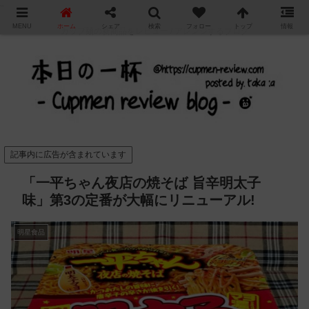
"
MENU
ホーム
シェア
検索
フォロー
トップ
情報
カップ麺の新商品をレビュー / アレンジするブログ
記事内に広告が含まれています
「一平ちゃん夜店の焼そば 旨辛明太子
味」第3の定番が大幅にリニューアル!
明星食品