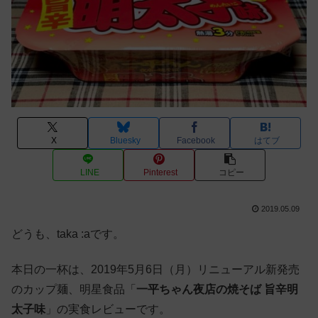
X
Bluesky
Facebook
はてブ
LINE
Pinterest
コピー
2019.05.09
どうも、taka :aです。
本日の一杯は、2019年5月6日（月）リニューアル新発売
のカップ麺、明星食品「
一平ちゃん夜店の焼そば 旨辛明
太子味
」の実食レビューです。