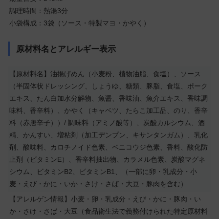
調理時間：熱湯3分
小袋構成：3袋（ソース・特製マヨ・かやく）
原材料名とアレルギー表示
【原材料名】油揚げめん（小麦粉、植物油脂、食塩）、ソース
（半固体状ドレッシング、しょうゆ、糖類、豚脂、食塩、ポーク
エキス、たん白加水分解物、魚醤、香味油、魚介エキス、香味調
味料、香辛料）、かやく（キャベツ、たらこ加工品、のり、香辛
料（赤唐辛子））/ 調味料（アミノ酸等）、炭酸カルシウム、酒
精、かんすい、増粘剤（加工デンプン、キサンタンガム）、乳化
剤、酸味料、カロチノイド色素、ベニコウジ色素、香料、酸化防
止剤（ビタミンE）、香辛料抽出物、カラメル色素、炭酸マグネ
シウム、ビタミンB2、ビタミンB1、（一部に卵・乳成分・小
麦・えび・かに・いか・さけ・さば・大豆・豚肉を含む）
【アレルゲン情報】小麦・卵・乳成分・えび・かに・豚肉・い
か・さけ・さば・大豆（食品衛生法で義務付けられた特定原材料