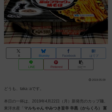
X
Bluesky
Facebook
はてブ
LINE
Pinterest
コピー
2019.05.09
どうも、taka :aです。
本日の一杯は、2019年4月22日（月）新発売のカップ麺、
東洋水産「
マルちゃん やみつき旨辛 辛黒（からくろ） 富