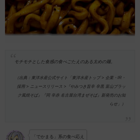
モチモチとした食感の食べごたえのある太めの麺。
（出典：東洋水産公式サイト「東洋水産トップ > 企業・IR・
採用 > ニュースリリース >『やみつき旨辛 辛黒 富山ブラッ
ク風焼そば』『同 辛赤 名古屋台湾まぜそば』新発売のお知
らせ」）
「でかまる」系の食べ応え