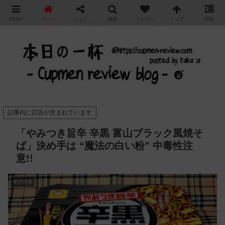
"
MENU
ホーム
シェア
検索
フォロー
トップ
情報
カップ麺の新商品をレビュー / アレンジするブログ
記事内に広告が含まれています
「やみつき旨辛 辛黒 富山ブラック風焼そ
ば」決め手は “魔法の白い粉” 中毒性注
意!!
東洋水産