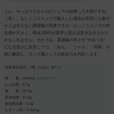
うん、やっぱりナルトのビジュアル効果って大切ですね
（笑）。もしミニストップで購入した場合お世辞にも賑や
かとは言えない調理後の写真ですが、けっこうメンマの存
在感が大きく、税込100円が基準と思えば妥当な仕上がり
かもしれません。それでは、黒胡椒の辛さや “やみつき”
になる旨さに注目しつつ、「めん」「ソース」「具材」の
順に解説し、カップ麺としての総合力を判定します。
栄養成分表示：1食（115g）当たり
熱 量：492kcal（カロリー）
たん白質：9.7g
脂 質：20.6g
炭水化物：67.0g
食塩相当量：4.3g
ビタミンB1：0.42mg