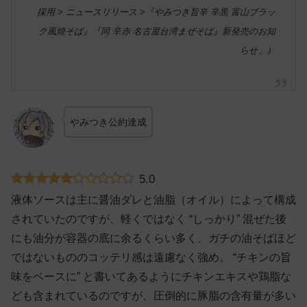
採用 > ニュースリリース >『やみつき旨辛 辛黒 富山ブラッ
ク風焼そば』『同 辛赤 名古屋台湾まぜそば』新発売のお知
らせ」）
やみつき公約達成
5.0
液体ソースは主に醤油ダレと油脂（オイル）によって構成
されていたのですが、軽くではなく “しっかり” 混ぜた後
にも油分が容器の底に余るくらい多く、ガチの油そばほど
ではないもののコッテリ感は遠慮なく強め。 “チキンの旨
味をベースに” と書いてあるようにチキンエキスや鶏脂な
ども含まれているのですが、圧倒的に豚脂の含有量が多い