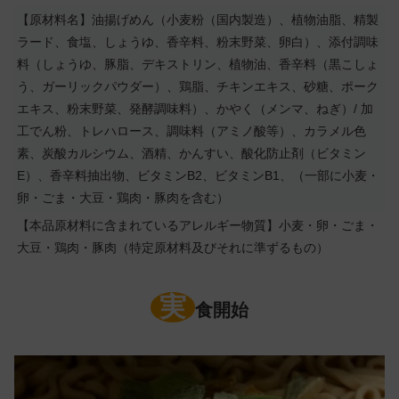
【原材料名】油揚げめん（小麦粉（国内製造）、植物油脂、精製
ラード、食塩、しょうゆ、香辛料、粉末野菜、卵白）、添付調味
料（しょうゆ、豚脂、デキストリン、植物油、香辛料（黒こしょ
う、ガーリックパウダー）、鶏脂、チキンエキス、砂糖、ポーク
エキス、粉末野菜、発酵調味料）、かやく（メンマ、ねぎ）/ 加
工でん粉、トレハロース、調味料（アミノ酸等）、カラメル色
素、炭酸カルシウム、酒精、かんすい、酸化防止剤（ビタミン
E）、香辛料抽出物、ビタミンB2、ビタミンB1、（一部に小麦・
卵・ごま・大豆・鶏肉・豚肉を含む）
【本品原材料に含まれているアレルギー物質】小麦・卵・ごま・
大豆・鶏肉・豚肉（特定原材料及びそれに準ずるもの）
実
食開始