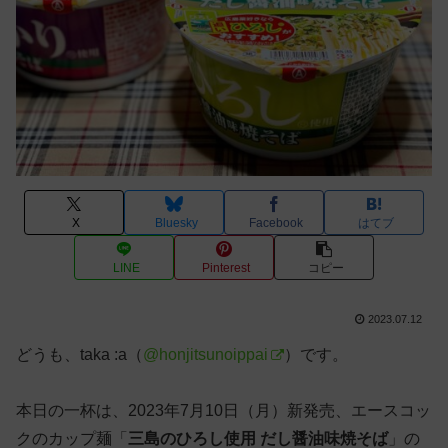
X
Bluesky
Facebook
はてブ
LINE
Pinterest
コピー
2023.07.12
どうも、taka :a（
@honjitsunoippai
）です。
本日の一杯は、2023年7月10日（月）新発売、エースコッ
クのカップ麺「
三島のひろし使用 だし醤油味焼そば
」の