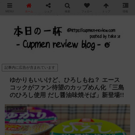
"
MENU
ホーム
シェア
検索
フォロー
トップ
情報
カップ麺の新商品をレビュー / アレンジするブログ
記事内に広告が含まれています
ゆかりもいいけど、ひろしもね？ エース
コックがファン待望のカップめん化「三島
のひろし使用 だし醤油味焼そば」新登場!!
エースコック