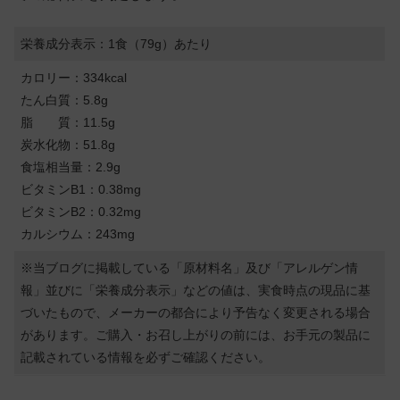
栄養成分表示：1食（79g）あたり
カロリー：334kcal
たん白質：5.8g
脂 質：11.5g
炭水化物：51.8g
食塩相当量：2.9g
ビタミンB1：0.38mg
ビタミンB2：0.32mg
カルシウム：243mg
※当ブログに掲載している「原材料名」及び「アレルゲン情
報」並びに「栄養成分表示」などの値は、実食時点の現品に基
づいたもので、メーカーの都合により予告なく変更される場合
があります。ご購入・お召し上がりの前には、お手元の製品に
記載されている情報を必ずご確認ください。