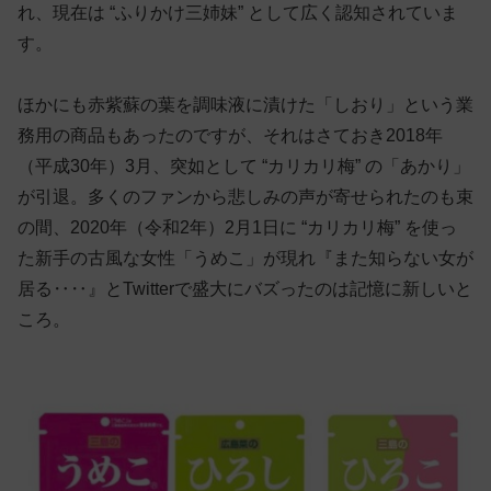
れ、現在は “ふりかけ三姉妹” として広く認知されていま
す。
ほかにも赤紫蘇の葉を調味液に漬けた「しおり」という業
務用の商品もあったのですが、それはさておき2018年
（平成30年）3月、突如として “カリカリ梅” の「あかり」
が引退。多くのファンから悲しみの声が寄せられたのも束
の間、2020年（令和2年）2月1日に “カリカリ梅” を使っ
た新手の古風な女性「うめこ」が現れ『また知らない女が
居る‥‥』とTwitterで盛大にバズったのは記憶に新しいと
ころ。