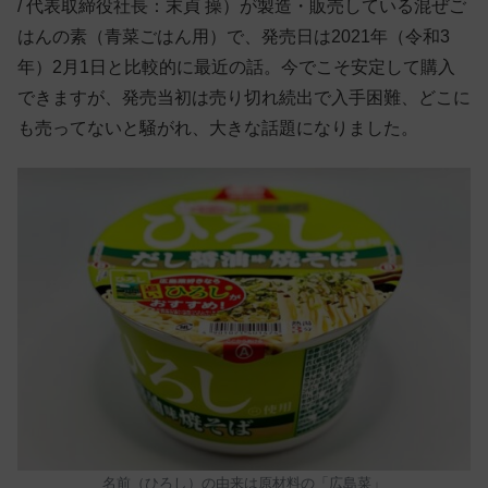
/ 代表取締役社長：末貞 操）が製造・販売している混ぜご
はんの素（青菜ごはん用）で、発売日は2021年（令和3
年）2月1日と比較的に最近の話。今でこそ安定して購入
できますが、発売当初は売り切れ続出で入手困難、どこに
も売ってないと騒がれ、大きな話題になりました。
名前（ひろし）の由来は原材料の「広島菜」