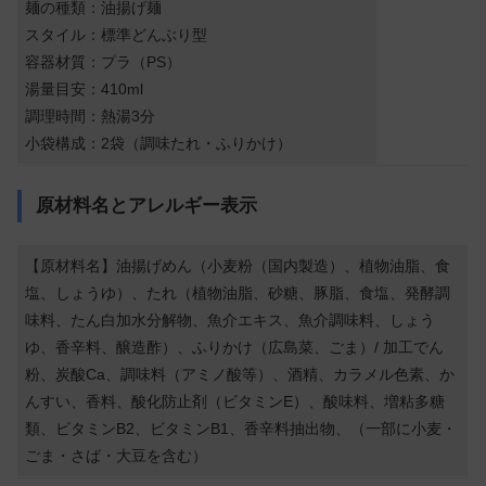
麺の種類：油揚げ麺
スタイル：標準どんぶり型
容器材質：プラ（PS）
湯量目安：410ml
調理時間：熱湯3分
小袋構成：2袋（調味たれ・ふりかけ）
原材料名とアレルギー表示
【原材料名】油揚げめん（小麦粉（国内製造）、植物油脂、食
塩、しょうゆ）、たれ（植物油脂、砂糖、豚脂、食塩、発酵調
味料、たん白加水分解物、魚介エキス、魚介調味料、しょう
ゆ、香辛料、醸造酢）、ふりかけ（広島菜、ごま）/ 加工でん
粉、炭酸Ca、調味料（アミノ酸等）、酒精、カラメル色素、か
んすい、香料、酸化防止剤（ビタミンE）、酸味料、増粘多糖
類、ビタミンB2、ビタミンB1、香辛料抽出物、（一部に小麦・
ごま・さば・大豆を含む）