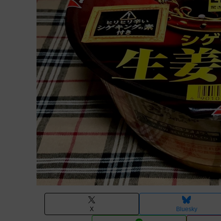
X
Bluesky