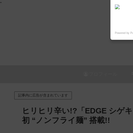
"
Powered by P
プロフィール
記事内に広告が含まれています
ヒリヒリ辛い!?「EDGE シ
初 “ノンフライ麺” 搭載!!