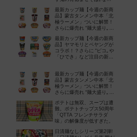
注目の新作まとめ！
最新カップ麺【今週の新商
品】蒙古タンメン中本「北
極ラーメン」ついに解禁！
さらに爆売れ “麺大盛り„ シ
リーズの新味など注目の新
最新カップ麺【今週の新商
作まとめ！
品】ヤマモリとペヤングが
コラボ！？さらに “ピコ„ や
「ひでき」など注目の新作
まとめ！
最新カップ麺【今週の新商
品】蒙古タンメン中本「北
極ラーメン」ついに解禁！
さらに爆売れ “麺大盛り„ シ
リーズの新味など注目の新
ポテトは無双、スープは遭
作まとめ！
難。ポテトチップス50周年
「QTTA フレンチサラダ
味」の解像度が低すぎた。
日清麺なしシリーズ第2弾!