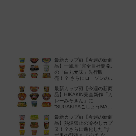
最新カップ麺【今週の新商
品】一風堂 “完全自社開発„
の「白丸元味」先行販
売！？ さらにローソンの激
辛チャレンジなどど注目の
最新カップ麺【今週の新商
新作まとめ！
品】HIKAKIN完全新作「カ
レーみそきん」に
“SUGAKIYAこしょうMAX„
など注目の新作まとめ！
最新カップ麺【今週の新商
品】熱湯禁止の冷やしカプ
ヌ！？さらに進化した “す
ず鬼の背徳まぜそば„ など