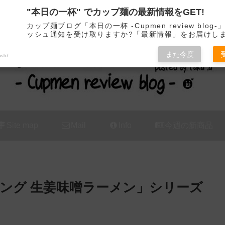
"本日の一杯" でカップ麺の最新情報をGET!
カップ麺の新商品をレビュー / アレンジするブログ
カップ麺ブログ「本日の一杯 -Cupmen review blog
ッシュ通知を受け取りますか?「最新情報」をお届けし
また今度
ush7
Site map
Mail
Info
今週の新商品
ゲキング 生姜味噌ラーメン」シリーズ