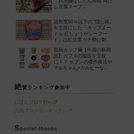
「日清麺なしどん兵衛 鴨だ
し豆腐スープ」
認知度50％以下の “隠し味„
を主役にした「カップヌー
ドル 紅しょうがシーフー
ド」は紅生姜ガチ勢に刺さ
るのか——。
最新カップ麺【今週の新商
品】カプヌの脇役を主役
に！？ セブンの傑作復活や
マルちゃん×カルビーなど
注目の新作まとめ！
絶
賛ランキング参加中
にほんブログ村へ
人気ブログランキングへ
S
pecial thanks