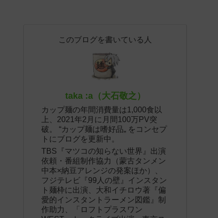
このブログを書いている人
taka :a（大石敬之）
カップ麺の年間消費量は1,000食以
上、2021年2月に月間100万PV突
破。 “カップ麺は嗜好品„ をコンセプ
トにブログを更新中。
TBS『マツコの知らない世界』出演
依頼・番組制作協力（蒙古タンメン
中本×納豆アレンジの発案ほか）、
フジテレビ『99人の壁』インスタン
ト麺枠に出演、大和イチロウ著『偏
愛的インスタントラーメン図鑑』制
作助力、「ロフトプラスワン