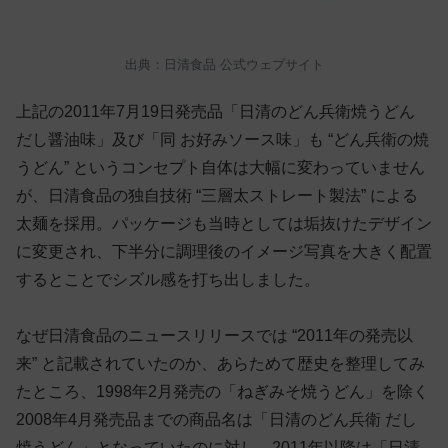
出典：日清食品 公式ウェブサイト
上記の2011年7月19日発売品「日清のどん兵衛焼うどん
だし醤油味」及び「同 お好みソース味」も “どん兵衛の焼
うどん” というコンセプト自体は大幅に変わっていません
が、日清食品の独自技術 “三層太ストレート製法” による
太麺を採用。パッケージも当時としては垢抜けたデザイン
に変更され、下半分に調理後のイメージ写真を大きく配置
するとことでシズル感を打ち出しました。
なぜ日清食品のニュースリリースでは “2011年の発売以
来” と記載されていたのか、あらためて歴史を整理してみ
たところ、1998年2月発売の「ねぎみそ焼うどん」を除く
2008年4月発売品までの商品名は「日清のどん兵衛 だし
焼うどん」となっていたのに対し、2011年以降は「日清