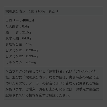
栄養成分表示：1食（106g）あたり
カロリー：486kcal
たん白質：8.4g
脂 質：21.5g
炭水化物：64.8g
食塩相当量：4.9g
ビタミンB1：0.28mg
ビタミンB2：0.39mg
カルシウム：209mg
※当ブログに掲載している「原材料名」及び「アレルゲン情
報」並びに「栄養成分表示」などの値は、実食時点の現品に基
づいたもので、メーカーの都合により予告なく変更される場合
があります。ご購入・お召し上がりの前には、お手元の製品に
記載されている情報を必ずご確認ください。