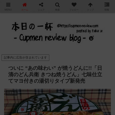
"
MENU
ホーム
シェア
検索
フォロー
トップ
情報
カップ麺の新商品をレビュー / アレンジするブログ
記事内に広告が含まれています
ついに “あの味わい” が焼うどんに!!「日
清のどん兵衛 きつね焼うどん」七味仕立
てマヨ付きの湯切りタイプ新発売
日清食品