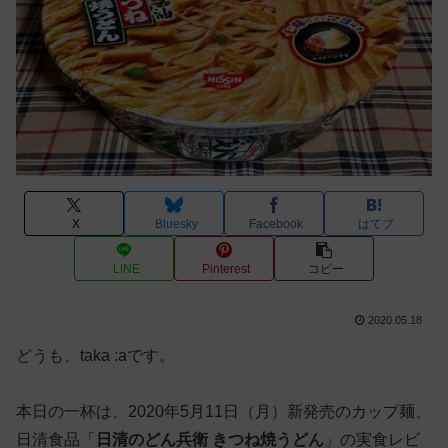
X
Bluesky
Facebook
はてブ
LINE
Pinterest
コピー
2020.05.18
どうも、taka :aです。
本日の一杯は、2020年5月11日（月）新発売のカップ麺、
日清食品「
日清のどん兵衛 きつね焼うどん
」の実食レビ