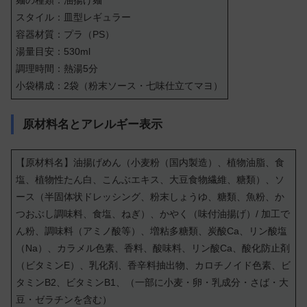
スタイル：皿型レギュラー
容器材質：プラ（PS）
湯量目安：530ml
調理時間：熱湯5分
小袋構成：2袋（粉末ソース・七味仕立てマヨ）
原材料名とアレルギー表示
【原材料名】油揚げめん（小麦粉（国内製造）、植物油脂、食
塩、植物性たん白、こんぶエキス、大豆食物繊維、糖類）、ソ
ース（半固体状ドレッシング、粉末しょうゆ、糖類、魚粉、か
つおぶし調味料、食塩、ねぎ）、かやく（味付油揚げ）/ 加工で
ん粉、調味料（アミノ酸等）、増粘多糖類、炭酸Ca、リン酸塩
（Na）、カラメル色素、香料、酸味料、リン酸Ca、酸化防止剤
（ビタミンE）、乳化剤、香辛料抽出物、カロチノイド色素、ビ
タミンB2、ビタミンB1、（一部に小麦・卵・乳成分・さば・大
豆・ゼラチンを含む）