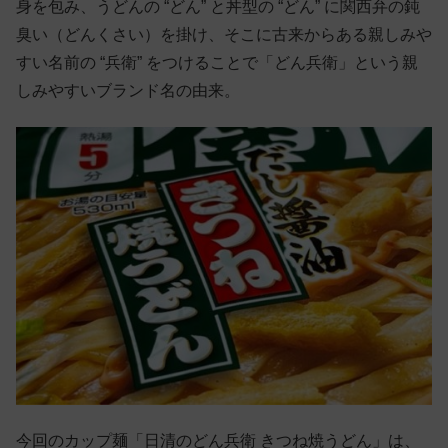
身を包み、うどんの “どん” と丼型の “どん” に関西弁の鈍
臭い（どんくさい）を掛け、そこに古来からある親しみや
すい名前の “兵衛” をつけることで「どん兵衛」という親
しみやすいブランド名の由来。
今回のカップ麺「日清のどん兵衛 きつね焼うどん」は、