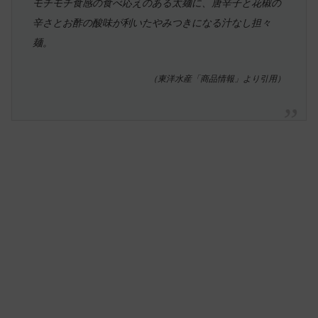
モチモチ食感の食べ応えのある太麺に、唐辛子と花椒の
辛さとお酢の酸味が利いたやみつきになる汁なし担々
麺。
（東洋水産「商品情報」より引用）