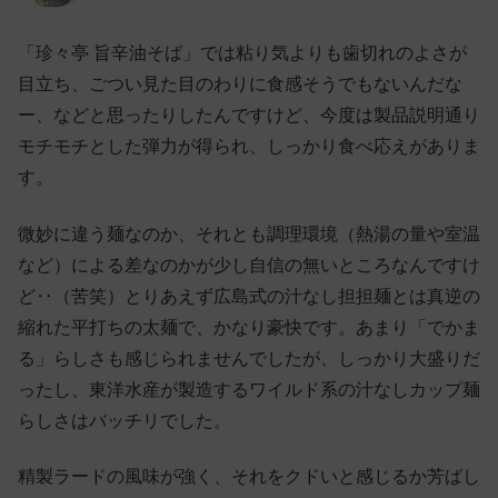
「珍々亭 旨辛油そば」では粘り気よりも歯切れのよさが
目立ち、ごつい見た目のわりに食感そうでもないんだな
ー、などと思ったりしたんですけど、今度は製品説明通り
モチモチとした弾力が得られ、しっかり食べ応えがありま
す。
微妙に違う麺なのか、それとも調理環境（熱湯の量や室温
など）による差なのかが少し自信の無いところなんですけ
ど‥（苦笑）とりあえず広島式の汁なし担担麺とは真逆の
縮れた平打ちの太麺で、かなり豪快です。あまり「でかま
る」らしさも感じられませんでしたが、しっかり大盛りだ
ったし、東洋水産が製造するワイルド系の汁なしカップ麺
らしさはバッチリでした。
精製ラードの風味が強く、それをクドいと感じるか芳ばし