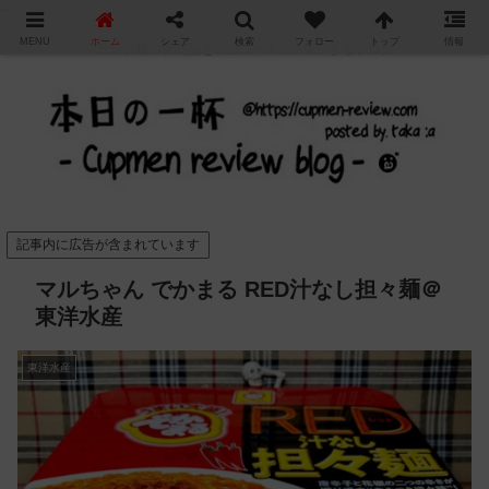
"
MENU
ホーム
シェア
検索
フォロー
トップ
情報
カップ麺の新商品をレビュー / アレンジするブログ
記事内に広告が含まれています
マルちゃん でかまる RED汁なし担々麺＠
東洋水産
東洋水産