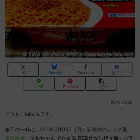
X
Bluesky
Facebook
はてブ
LINE
Pinterest
コピー
2018.08.09
どうも、taka :aです。
本日の一杯は、2018年8月6日（月）新発売のカップ麺、
東洋水産
「
マルちゃん でかまる RED汁なし担々麺
」の実