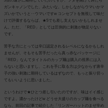
3倍の速さに期待していたのですが、フタを開けてみたら
ガンキャノンでした、みたいな。しかしながらウマいかマ
ズいかでいうと‥ウマいですw コンセプトを無視して味だ
けで評価するならば、★5でも差し支えないかもしれませ
ん。ただ、「RED」としては圧倒的に刺激が物足りない
です。
苦手な方にとっては辛口認定されるレベルになるかもしれ
ませんが、そもそも苦手だったら真っ赤なパッケージに
「RED」なんてタイトルのカップ麺は購入の視界には入
らないと思いますし、これを手に取る方は少なからず唐辛
子の強い刺激に期待しているはずなので、もっと振り切っ
てもいいように思いました。
というわけで★ひとつ差し引いたのですが、味はイイ感じ
ですよ。濃かったけどw どうせ大盛りのカップ麺を食べる
なら、前回の記事で紹介した「リンガーハットのまぜ辛め