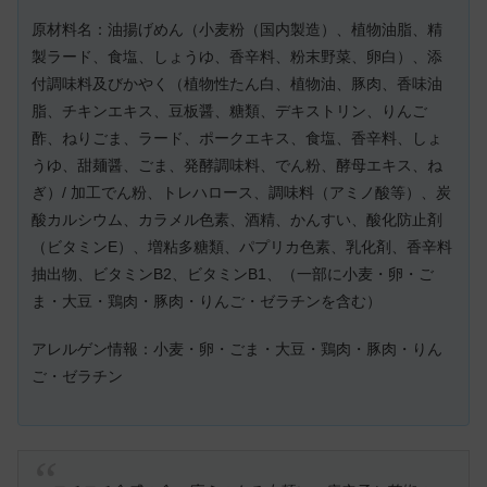
原材料名：油揚げめん（小麦粉（国内製造）、植物油脂、精
製ラード、食塩、しょうゆ、香辛料、粉末野菜、卵白）、添
付調味料及びかやく（植物性たん白、植物油、豚肉、香味油
脂、チキンエキス、豆板醤、糖類、デキストリン、りんご
酢、ねりごま、ラード、ポークエキス、食塩、香辛料、しょ
うゆ、甜麺醤、ごま、発酵調味料、でん粉、酵母エキス、ね
ぎ）/ 加工でん粉、トレハロース、調味料（アミノ酸等）、炭
酸カルシウム、カラメル色素、酒精、かんすい、酸化防止剤
（ビタミンE）、増粘多糖類、パプリカ色素、乳化剤、香辛料
抽出物、ビタミンB2、ビタミンB1、（一部に小麦・卵・ご
ま・大豆・鶏肉・豚肉・りんご・ゼラチンを含む）
アレルゲン情報：小麦・卵・ごま・大豆・鶏肉・豚肉・りん
ご・ゼラチン