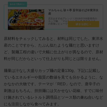
マルちゃん 珍々亭 旨辛油そば＠東洋水
産
店主おすすめアレンジ！2018/07/09新発売の
カップ麺、「マルちゃん 珍々亭 旨辛油そば」
の実食レビューです。これまでのコラボでは王
道を地で行くような仕上がりでしたが、今年は
少し捻りが加えられました。それに伴うビハイ
ンドにも注目です。
原材料をチェックしてみると、材料は同じでした。東洋水
産のことですから、たぶん似たような麺だと思いますけ
ど、製麺工程の違いで大幅に仕上がりが異なるので、原材
料が同じだからといって仕上がりも同じとは限りません。
麺量は汁なし大盛りカップ麺の定量130g、下記に記載し
ているエネルギーや脂質の数値を見ても分かるように、な
かなかの大物です。テーマが「RED」なので、唐辛子の
刺激はもちろん、担担麺には欠かせない花椒、すでに味付
け施されているレトルト調理品とソース類の兼ね合いなど
にも注目しながら食べてみます。