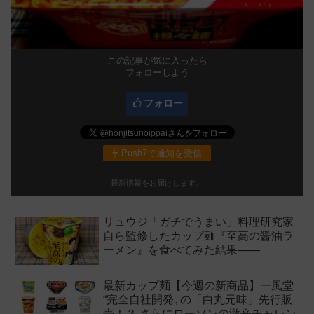
この記事が気に入ったら
フォローしよう
フォロー
Push7で通知を受信
最新情報をお届けします。
リュウジ「ガチでうまい」料理研究家
自ら監修したカップ麺『至高の醤油ラ
ーメン』を食べてみた結果——
最新カップ麺【今週の新商品】一風堂
“完全自社開発„ の「白丸元味」先行販
売！？ さらにローソンの激辛チャレン