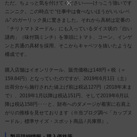
ただ、ちょっと気を付けてください——けっこう強いです
ニンニク。この時点で “仕事中は食べないほうがいいレベ
ル” のガーリック臭に驚きました。それから具材は定番の
「チリトマトヌードル」にも入っているダイス状の「白い
謎肉」（味付鶏ミンチ）を筆頭にトマト、コーン、インゲ
ンと共通の具材を採用、そこからキャベツを抜いたような
構成です。
購入店舗はイオンリテール、販売価格は148円＋税（＝
159.84円）となっていたのですが、2019年6月1日（土）
出荷分から施行された値上げ前は税込127円（2018年末ま
で）、2019年1月以降は税込151円、そして2019年6月以
降は税込158円‥‥と、財布へのダメージが着実に右肩上
がりの推移を見せております（※当ブログ調べ「カップヌ
ードル」標準サイズ・スポット商品 / 兵庫県）。
製品詳細情報・購入価格等