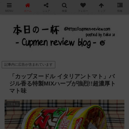
"
MENU
ホーム
シェア
検索
フォロー
トップ
情報
カップ麺の新商品をレビュー / アレンジするブログ
記事内に広告が含まれています
「カップヌードル イタリアントマト」バ
ジル香る特製MIXハーブが強烈!!超濃厚ト
マト味
日清食品