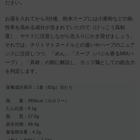
ださい。
お湯を入れてから3分後、粉末スープには小麦粉などの粘
性率を高める成分が含まれていたので（けっこう高粘
度）、ヤケドに注意しながら念入りにかき混ぜましょう。
それでは、チリトマトヌードルとの違いやハーブのニュア
ンスに注目しつつ、「めん」「スープ（バジル香るMIXハ
ーブ）」「具材」の順に解説し、カップ麺としての総合力
を判定します。
栄養成分表示：1食（82g）当たり
熱 量：383kcal（カロリー）
たん白質：9.1g
脂 質：17.0g
炭水化物：48.4g
食塩相当量：4.2g
（めん・かやく：2.1g）