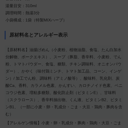
湯量目安：310ml
調理時間：熱湯3分
小袋構成：1袋（特製MIXハーブ）
原材料名とアレルギー表示
【原材料名】油揚げめん（小麦粉、植物油脂、食塩、たん白加水
分解物、ポークエキス）、スープ（豚脂、香辛料、小麦粉、でん
粉、トマトパウダー、食塩、糖類、チキン調味料、オニオンパウ
ダー）、かやく（味付鶏ミンチ、トマト加工品、コーン、インゲ
ン）/ 加工でん粉、調味料（アミノ酸等）、酸味料、乳化剤、炭
酸Ca、香料、カラメル色素、かんすい、カロチノイド色素、ベニ
コウジ色素、増粘多糖類、酸化防止剤（ビタミンE）、甘味料
（スクラロース）、香辛料抽出物、くん液、ビタミンB2、ビタミ
ンB1、（一部に小麦・卵・乳成分・ごま・大豆・鶏肉・豚肉を含
む）
【アレルゲン情報】小麦・卵・乳成分・豚肉・鶏肉・大豆・ごま