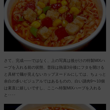
さて、完成——ではなく、上の写真は後がけの特製MIXハ
ーブを入れる前の状態。普段は熱湯3分後にフタを開ける
と具材で麺が見えないカップヌードルにしては、ちょっと
余白の多いビジュアルではあるものの、白い謎肉9〜10個
は素直に嬉しいですし、ここへ特製MIXハーブを入れる
と‥‥