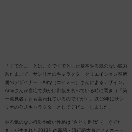
「ぐでたま」とは、ぐでぐでとした基本やる気のない脱力
系たまごで、サンリオのキャラクタークリエイション室所
属のデザイナー・Amy（エイミー）さんによるデザイン。
Amyさんが自宅で卵かけ御飯を食べている時に閃き（「第
一発見者」とも言われているのですが）、2013年にサン
リオの公式キャラクターとしてデビューしました。
やる気のない行動や緩い性格は “さとり世代”（「ぐでた
ま」が生まれた2013年の新語・流行語大賞にノミネート