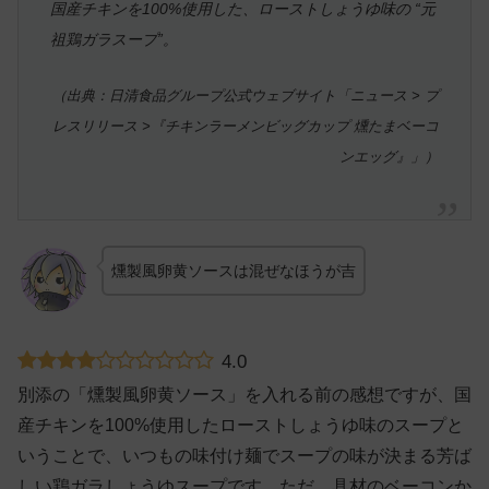
国産チキンを100%使用した、ローストしょうゆ味の “元
祖鶏ガラスープ”。
（出典：日清食品グループ公式ウェブサイト「ニュース > プ
レスリリース >『チキンラーメンビッグカップ 燻たまベーコ
ンエッグ』」）
燻製風卵黄ソースは混ぜなほうが吉
4.0
別添の「燻製風卵黄ソース」を入れる前の感想ですが、国
産チキンを100%使用したローストしょうゆ味のスープと
いうことで、いつもの味付け麺でスープの味が決まる芳ば
しい鶏ガラしょうゆスープです。ただ、具材のベーコンか