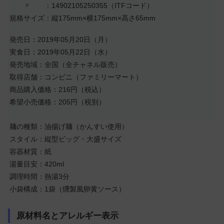
〃 ：14902105250355（ITFコード）
規格サイズ：縦175mm×横175mm×高さ65mm
発売日：2019年05月20日（月）
実食日：2019年05月22日（水）
発売地域：全国（全チャネル販売）
取得店舗：コンビニ（ファミリーマート）
商品購入価格：216円（税込）
希望小売価格：205円（税別）
麺の種類：油揚げ麺（かんすい使用）
スタイル：縦型ビッグ・大盛サイズ
容器材質：紙
湯量目安：420ml
調理時間：熱湯3分
小袋構成：1袋（燻製風卵黄ソース）
原材料名とアレルギー表示