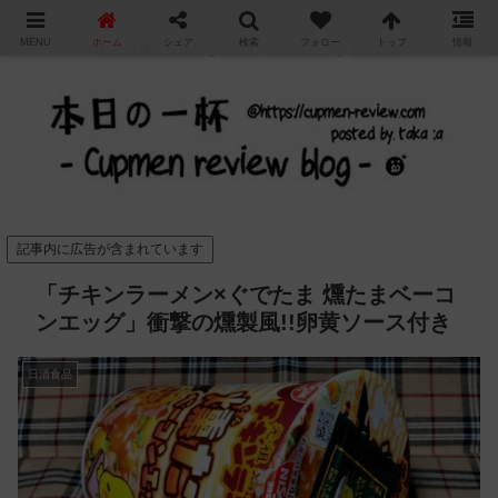
"
MENU
ホーム
シェア
検索
フォロー
トップ
情報
カップ麺の新商品をレビュー / アレンジするブログ
記事内に広告が含まれています
「チキンラーメン×ぐでたま 燻たまベーコ
ンエッグ」衝撃の燻製風!!卵黄ソース付き
日清食品