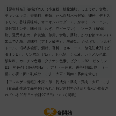
【原材料名】油揚げめん（小麦粉、植物油脂、しょうゆ、食塩、
チキンエキス、香辛料、糖類、たん白加水分解物、卵粉、デキス
トリン、香味調味料、オニオンパウダー）、かやく（ベーコン、
味付鶏ミンチ、味付卵、ねぎ、赤ピーマン）、ソース（植物油
脂、還元水あめ、卵黄油、卵黄、食塩、豚脂、かつお節エキス）/
加工でん粉、調味料（アミノ酸等）、炭酸Ca、かんすい、ソルビ
トール、増粘多糖類、酒精、香料、セルロース、酸化防止剤（ビ
タミンE）、リン酸塩（Na）、乳化剤、くん液、カラメル色素、
酸味料、カロチン色素、クチナシ色素、ビタミンB2、ビタミン
B1、発色剤（亜硝酸Na）、アナトー色素、香辛料抽出物、（一
部に小麦・卵・乳成分・ごま・大豆・鶏肉・豚肉を含む）
【アレルゲン情報】小麦・卵・乳成分・豚肉・鶏肉・大豆・ごま
（食品衛生法で義務付けられた特定原材料7品目と表示が推奨さ
れている20品目の合計27品目について掲載）
実
食開始