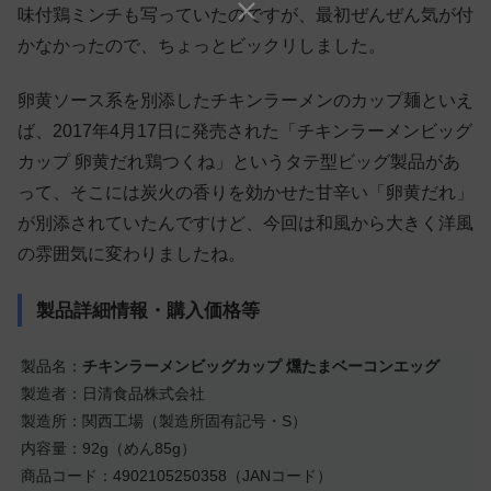
味付鶏ミンチも写っていたのですが、最初ぜんぜん気が付
かなかったので、ちょっとビックリしました。
卵黄ソース系を別添したチキンラーメンのカップ麺といえ
ば、2017年4月17日に発売された「チキンラーメンビッグ
カップ 卵黄だれ鶏つくね」というタテ型ビッグ製品があ
って、そこには炭火の香りを効かせた甘辛い「卵黄だれ」
が別添されていたんですけど、今回は和風から大きく洋風
の雰囲気に変わりましたね。
製品詳細情報・購入価格等
製品名：
チキンラーメンビッグカップ 燻たまベーコンエッグ
製造者：日清食品株式会社
製造所：関西工場（製造所固有記号・S）
内容量：92g（めん85g）
商品コード：4902105250358（JANコード）