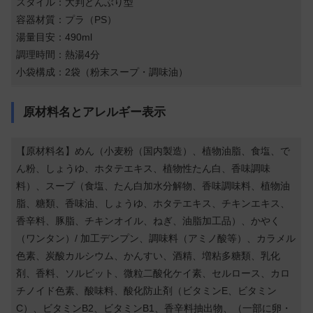
スタイル：大判どんぶり型
容器材質：プラ（PS）
湯量目安：490ml
調理時間：熱湯4分
小袋構成：2袋（粉末スープ・調味油）
原材料名とアレルギー表示
【原材料名】めん（小麦粉（国内製造）、植物油脂、食塩、で
ん粉、しょうゆ、ホタテエキス、植物性たん白、香味調味
料）、スープ（食塩、たん白加水分解物、香味調味料、植物油
脂、糖類、香味油、しょうゆ、ホタテエキス、チキンエキス、
香辛料、豚脂、チキンオイル、ねぎ、油脂加工品）、かやく
（ワンタン）/ 加工デンプン、調味料（アミノ酸等）、カラメル
色素、炭酸カルシウム、かんすい、酒精、増粘多糖類、乳化
剤、香料、ソルビット、微粒二酸化ケイ素、セルロース、カロ
チノイド色素、酸味料、酸化防止剤（ビタミンE、ビタミン
C）、ビタミンB2、ビタミンB1、香辛料抽出物、（一部に卵・