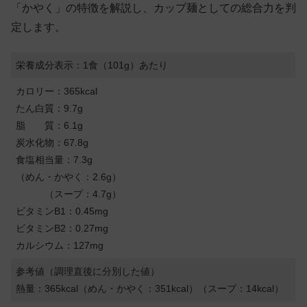
「かやく」の特徴を解説し、カップ麺としての総合力を判
定します。
栄養成分表示：1食（101g）あたり
カロリー：365kcal
たん白質：9.7g
脂 質：6.1g
炭水化物：67.8g
食塩相当量：7.3g
（めん・かやく：2.6g）
（スープ：4.7g）
ビタミンB1：0.45mg
ビタミンB2：0.27mg
カルシウム：127mg
参考値（調理直後に分別した値）
熱量：365kcal（めん・かやく：351kcal）（スープ：14kcal）