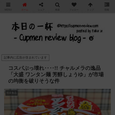
"
MENU
ホーム
シェア
検索
フォロー
トップ
情報
カップ麺の新商品をレビュー / アレンジするブログ
記事内に広告が含まれています
コスパぶっ壊れ‥‥!! チャルメラの逸品
「大盛 ワンタン麺 芳醇しょうゆ」が市場
の均衡を破りそうな件
明星食品