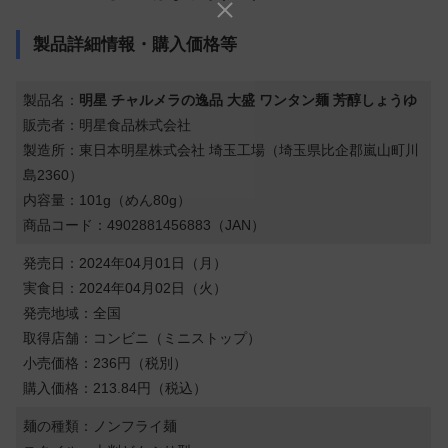
製品詳細情報・購入価格等
製品名：
明星 チャルメラの逸品 大盛 ワンタン麺 芳醇しょうゆ
販売者：明星食品株式会社
製造所：東日本明星株式会社 埼玉工場（埼玉県比企郡嵐山町川
島2360）
内容量：101g（めん80g）
商品コード：4902881456883（JAN）
発売日：2024年04月01日（月）
実食日：2024年04月02日（火）
発売地域：全国
取得店舗：コンビニ（ミニストップ）
小売価格：236円（税別）
購入価格：213.84円（税込）
麺の種類：ノンフライ麺