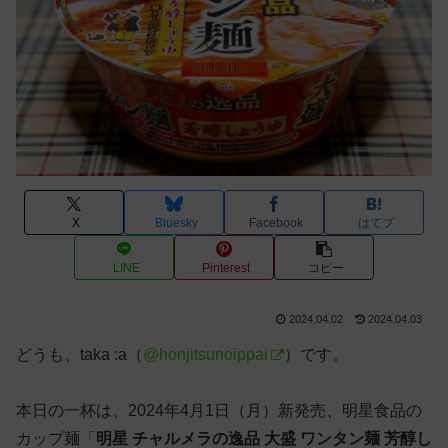
X
Bluesky
Facebook
はてブ
LINE
Pinterest
コピー
2024.04.02
2024.04.03
どうも、taka :a（
@honjitsunoippai
）です。
本日の一杯は、2024年4月1日（月）新発売、明星食品の
カップ麺「
明星 チャルメラの逸品 大盛 ワンタン麺 芳醇し