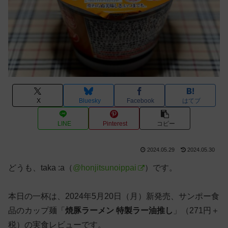
X
Bluesky
Facebook
はてブ
LINE
Pinterest
コピー
2024.05.29
2024.05.30
どうも、taka :a（
@honjitsunoippai
）です。
本日の一杯は、2024年5月20日（月）新発売、サンポー食
品のカップ麺「
焼豚ラーメン 特製ラー油推し
」（271円＋
税）の実食レビューです。