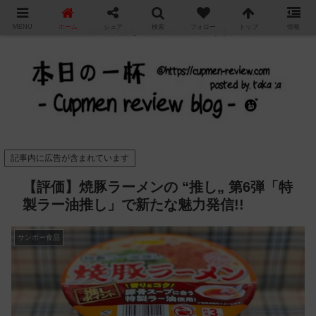
"
MENU
ホーム
シェア
検索
フォロー
トップ
情報
カップ麺の新商品をレビュー / アレンジするブログ
記事内に広告が含まれています
【評価】焼豚ラーメンの “推し„ 第6弾「特
製ラー油推し」で新たな魅力発信!!
サンポー食品