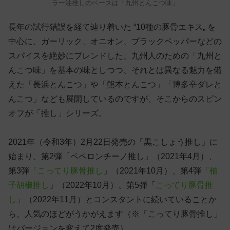
ラー油推しのベースは「九州とんこつ味」
長年の試行錯誤を経て辿り着いた “10種の豚骨エキス„ を
中心に、ガーリック、オニオン、ブラックペッパーなどの
スパイスを絶妙にブレンドした、九州人のための「九州と
んこつ味」を基本の味としつつ、それとは異なる魅力を備
えた「長浜とんこつ」や「熊本とんこつ」「博多辛ダレと
んこつ」なども展開しているのですが、そこからのスピン
オフが「推し」シリーズ。
2021年（令和3年）2月22日発売の「黒こしょう推し」に
始まり、第2弾「ペペロンチーノ推し」（2021年4月）、
第3弾「
こってり豚骨推し
」（2021年10月）、第4弾「
柚
子胡椒推し
」（2022年10月）、第5弾「
こってり豚骨推
し
」（2022年11月）とコンスタントに続いていることか
ら、人気のほどがうかがえます（※「こってり豚骨推し」
はバージョンを変えて2度発売）。