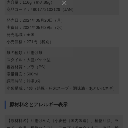
内容量：116g（めん85g）
商品コード：4901773102129（JAN）
発売日：2024年05月20日（月）
実食日：2024年05月29日（水）
発売地域：全国
小売価格：271円（税別）
麺の種類：油揚げ麺
スタイル：大盛バケツ型
容器材質：プラ（PS）
湯量目安：500ml
調理時間：熱湯3分
小袋構成：4袋（焼豚・粉末スープ・調味油・あといれネギ）
原材料名とアレルギー表示
【原材料名】油揚げめん（小麦粉（国内製造）、植物油脂、ラ
ード、食塩、植物たん白）、スープ（ポークエキス、豚脂、粉