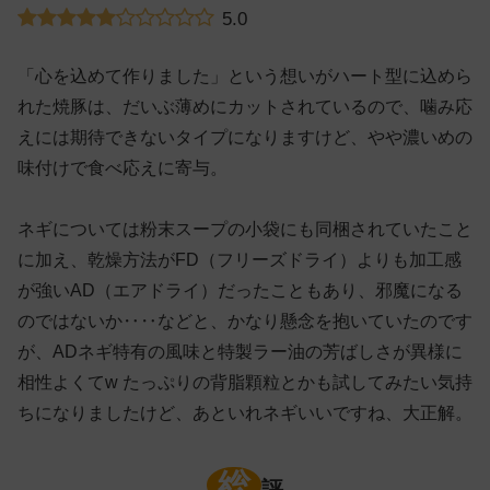
5.0
「心を込めて作りました」という想いがハート型に込めら
れた焼豚は、だいぶ薄めにカットされているので、噛み応
えには期待できないタイプになりますけど、やや濃いめの
味付けで食べ応えに寄与。
ネギについては粉末スープの小袋にも同梱されていたこと
に加え、乾燥方法がFD（フリーズドライ）よりも加工感
が強いAD（エアドライ）だったこともあり、邪魔になる
のではないか‥‥などと、かなり懸念を抱いていたのです
が、ADネギ特有の風味と特製ラー油の芳ばしさが異様に
相性よくてw たっぷりの背脂顆粒とかも試してみたい気持
ちになりましたけど、あといれネギいいですね、大正解。
総
評