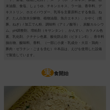
末油脂、食塩、しょうゆ、チキンエキス、ラー油、香辛料、デ
キストリン、ホエイパウダー、乳等を主要原料とする食品、ね
ぎ、たん白加水分解物、植物油脂、魚介エキス）、かやく（焼
豚、ねぎ）/ 加工でん粉、調味料（アミノ酸等）、炭酸カルシウ
ム、pH調整剤、増粘剤（キサンタン）、かんすい、カラメル色
素、乳化剤、クチナシ色素、酸化防止剤（ビタミンE）、香辛料
抽出物、酸味料、香料、（一部に小麦・乳成分・大豆・鶏肉・
豚肉・ゼラチン・ごまを含む）※本品は、えびを使用した設備
で製造しています。
実
食開始