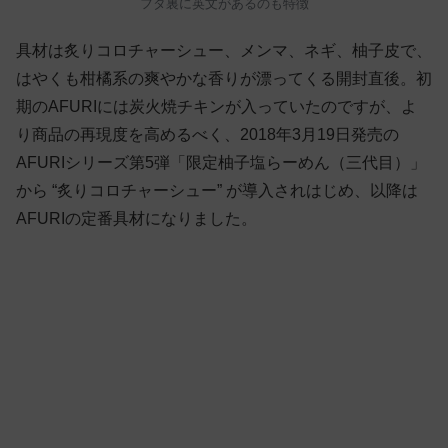
フタ裏に英文があるのも特徴
具材は炙りコロチャーシュー、メンマ、ネギ、柚子皮で、
はやくも柑橘系の爽やかな香りが漂ってくる開封直後。初
期のAFURIには炭火焼チキンが入っていたのですが、よ
り商品の再現度を高めるべく、2018年3月19日発売の
AFURIシリーズ第5弾「限定柚子塩らーめん（三代目）」
から “炙りコロチャーシュー” が導入されはじめ、以降は
AFURIの定番具材になりました。