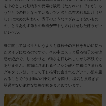
を中心とした動物系の要素は淡麗（たんれい）ですが、も
うひとつの柱となっているカツオ節と昆布の和風出汁（だ
し）は太めの味わい。煮干のようなエグみこそないもの
の、とりあえず節系の魚粉が苦手な方は注意したほうがい
いレベル。
鰹に関しては出汁というよりも微粒子の魚粉を多めに使っ
たタイプになるのですが、その中にスッと通る柚子の清涼
感が絶妙で、しっかりと力強さを打ち出しながら不躾では
ありません。鰹節に含まれるイノシン酸と昆布に含まれる
グルタミン酸、そして干し椎茸に含まれるグアニル酸を重
ねることで “うま味の相乗効果” を図り、塩気も強過ぎず
弱過ぎない絶妙な塩梅で味をまとめています。