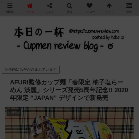
"
MENU
ホーム
シェア
検索
フォロー
トップ
情報
カップ麺の新商品をレビュー / アレンジするブログ
記事内に広告が含まれています
AFURI監修カップ麺「春限定 柚子塩らー
めん 淡麗」シリーズ発売5周年記念!! 2020
年限定 “JAPAN” デザインで新発売
日清食品