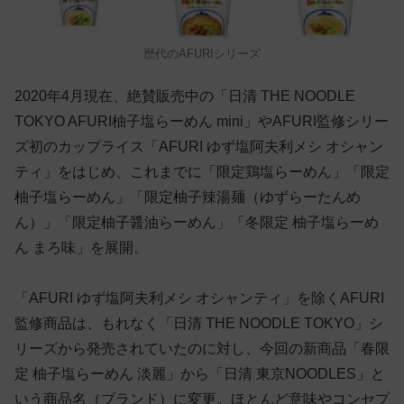
歴代のAFURIシリーズ
2020年4月現在、絶賛販売中の「日清 THE NOODLE
TOKYO AFURI柚子塩らーめん mini」やAFURI監修シリー
ズ初のカップライス「AFURI ゆず塩阿夫利メシ オシャン
ティ」をはじめ、これまでに「限定鶏塩らーめん」「限定
柚子塩らーめん」「限定柚子辣湯麺（ゆずらーたんめ
ん）」「限定柚子醤油らーめん」「冬限定 柚子塩らーめ
ん まろ味」を展開。
「AFURI ゆず塩阿夫利メシ オシャンティ」を除くAFURI
監修商品は、もれなく「日清 THE NOODLE TOKYO」シ
リーズから発売されていたのに対し、今回の新商品「春限
定 柚子塩らーめん 淡麗」から「日清 東京NOODLES」と
いう商品名（ブランド）に変更。ほとんど意味やコンセプ