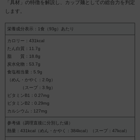
「具材」の特徴を解説し、カップ麺としての総合力を判定
します。
栄養成分表示：1食（93g）あたり
カロリー：431kcal
たん白質：11.7g
脂 質：18.8g
炭水化物：53.7g
食塩相当量：5.9g
（めん・かやく：2.0g）
（スープ：3.9g）
ビタミンB1：0.27mg
ビタミンB2：0.29mg
カルシウム：127mg
参考値（調理直後に分別した値）
熱量：431kcal（めん・かやく：384kcal）（スープ：47kcal）