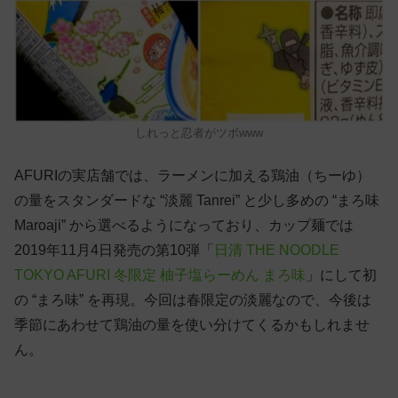
しれっと忍者がツボwww
AFURIの実店舗では、ラーメンに加える鶏油（ちーゆ）
の量をスタンダードな “淡麗 Tanrei” と少し多めの “まろ味
Maroaji” から選べるようになっており、カップ麺では
2019年11月4日発売の第10弾「
日清 THE NOODLE
TOKYO AFURI 冬限定 柚子塩らーめん まろ味
」にして初
の “まろ味” を再現。今回は春限定の淡麗なので、今後は
季節にあわせて鶏油の量を使い分けてくるかもしれませ
ん。