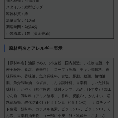
麺の種類：油揚げ麺
スタイル：縦型ビッグ
容器材質：紙
湯量目安：410ml
調理時間：熱湯4分
小袋構成：1袋（黄金香油）
原材料名とアレルギー表示
【原材料名】油揚げめん（小麦粉（国内製造）、植物油脂、小
麦全粒粉、食塩、香辛料）、スープ（魚粉、チキン調味料、香
味調味料、香味油、魚介調味料、食塩、豚脂、糖類、植物油
脂、魚介調味油、ゆず皮、こんぶ調味料、香辛料、しいたけ調
味料）、かやく（味付豚肉、味付メンマ、ねぎ、ゆず皮）/ 加工
でん粉、調味料（アミノ酸等）、香料、炭酸Ca、かんすい、増
粘多糖類、酸化防止剤（ビタミンE、ビタミンC）、カロチノイ
ド色素、酸味料、カラメル色素、ビタミンB2、ビタミンB1、く
ん液、香辛料抽出物、（一部に小麦・卵・乳成分・ごま・さ