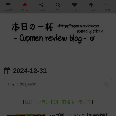
"
MENU
ホーム
シェア
検索
フォロー
トップ
情報
カップ麺の新商品をレビュー / アレンジするブログ
2024-12-31
【
総評・ブランド別・有名店コラボ等
】
カップ麺ランキング【無差別篇】