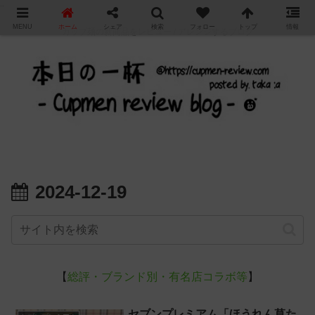
"
MENU
ホーム
シェア
検索
フォロー
トップ
情報
カップ麺の新商品をレビュー / アレンジするブログ
2024-12-19
【
総評・ブランド別・有名店コラボ等
】
セブンプレミアム「ほうれん草た