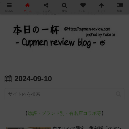
"
MENU
ホーム
シェア
検索
フォロー
トップ
情報
カップ麺の新商品をレビュー / アレンジするブログ
2024-09-10
【
総評・ブランド別・有名店コラボ等
】
ウエルシア限定、復刻版「ペヤン