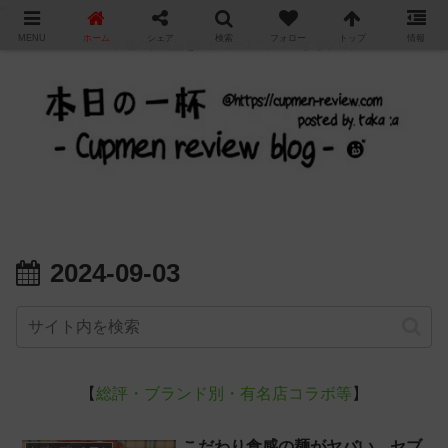
"
MENU
ホーム
シェア
検索
フォロー
トップ
情報
カップ麺の新商品をレビュー / アレンジするブログ
2024-09-03
【
総評・ブランド別・有名店コラボ等
】
こだわり食感の麺がヤバい。セブ