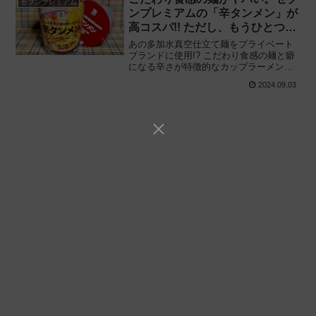
セブンプレミアム
ンプレミアムの「辛タンメン」が
高コスパ!! ただし、もうひとつヤ
バい部分も‥‥
あの多加水真空仕立て麺をプライベート
ブランドに使用!? こだわり食感の麺と癖
になる辛さが特徴的なカップラーメン登
場!! セブンイレブン限定、エースコック
2024.09.03
と共同開発「セブンプレミアム 辛タンメ
ン」を食べてみた感想と評価・レビュー
です。