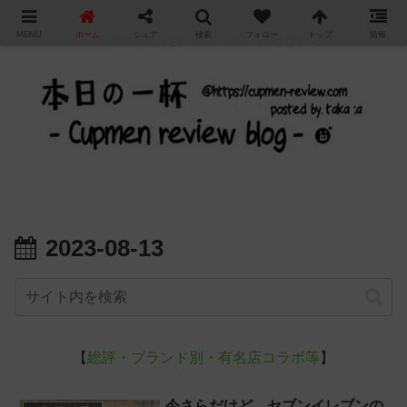
"
MENU
ホーム
シェア
検索
フォロー
トップ
情報
カップ麺の新商品をレビュー / アレンジするブログ
2023-08-13
【
総評・ブランド別・有名店コラボ等
】
今さらだけど、セブンイレブンの