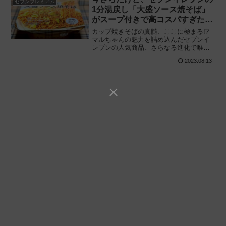
セブンプレミアム
1分湯戻し「大盛ソース焼そば」
がスープ付きで高コスパすぎた
件。
カップ焼きそばの真髄、ここに極まる!?
マルちゃんの魅力を詰め込んだセブンイ
レブンの人気商品、さらなる進化で唯一
無二の存在に!! セブンプレミアム「1分湯
2023.08.13
戻し 大盛ソース焼そば 中華スープ付き」
を食べてみた感想と評価・レビューで
す。