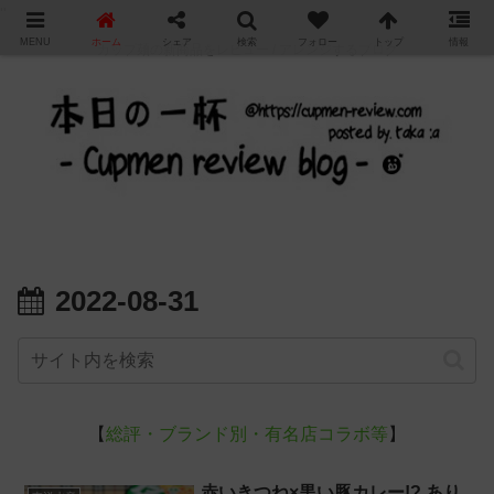
"
MENU
ホーム
シェア
検索
フォロー
トップ
情報
カップ麺の新商品をレビュー / アレンジするブログ
2022-08-31
【
総評・ブランド別・有名店コラボ等
】
赤いきつね×黒い豚カレー!? あり