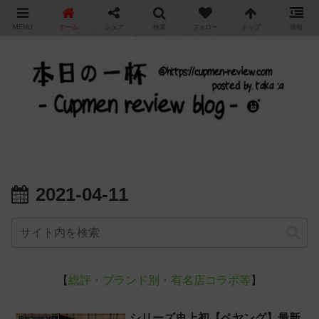
"
MENU
ホーム
シェア
検索
フォロー
トップ
情報
カップ麺の新商品をレビュー / アレンジするブログ
2021-04-11
【
総評・ブランド別・有名店コラボ等
】
シリーズ史上初【ペヤング】最新