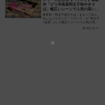
まるか食品
作「ピリ辛高菜明太子味やきそ
ば」幅広いシーンで人気の高い組
み合わせ実現
業界初「明太子焼きそば」をカップめん
化したパイオニア「ペヤング」が “明太子
×高菜” という幅広いシーンで人気の高い
組み合わせを実現!! まるか食品「ペヤン
2021.04.11
グ ピリ辛高菜明太子味やきそば」を食べ
てみた感想と評価・レビューです。