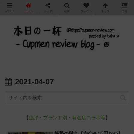
"
MENU
ホーム
シェア
検索
フォロー
トップ
情報
カップ麺の新商品をレビュー / アレンジするブログ
2021-04-07
【
総評・ブランド別・有名店コラボ等
】
衝撃の融合【志奈そば 田なか】