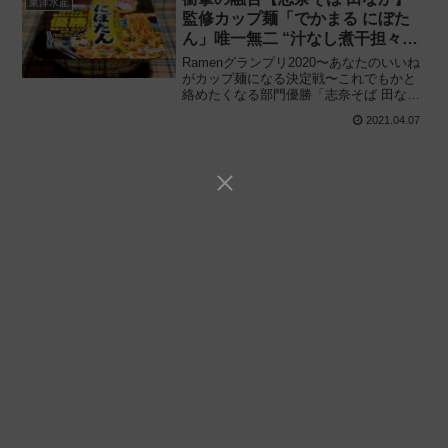
東洋水産
監修カップ麺「でかまる にぼた
ん」唯一無二 “汁なし煮干担々
麺” 再現!!
Ramenグランプリ2020〜あなたのいいね
がカップ麺になる決定戦〜これでもかと
絡めたくなる部門優勝「志奈そば 田な
か」の “汁なし煮干担々麺” をカップ麺で
2021.04.07
再現!! 東洋水産「でかまる にぼたん」を
食べてみた感想と評価・レビューです。