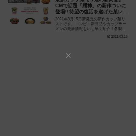
新作カップ麺発売予定
CMで話題「麺神」の新作ついに
登場!! 待望の復活を遂げた某レン
ジ麺にも注目
2021年3月15日新発売の新作カップ麺リ
ストです。コンビニ新商品やカップラー
メンの最新情報をいち早く紹介!! 各製品
の特徴解説と独自入手したメーカー未公
2021.03.15
開の新作情報もありますので、カップ麺
の新商品が気になる方はご活用くださ
い。