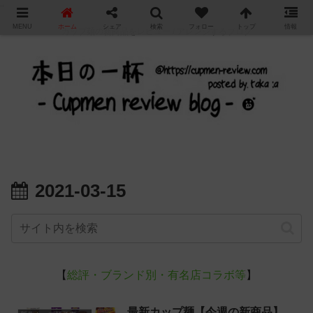
"
MENU
ホーム
シェア
検索
フォロー
トップ
情報
カップ麺の新商品をレビュー / アレンジするブログ
2021-03-15
【
総評・ブランド別・有名店コラボ等
】
最新カップ麺【今週の新商品】