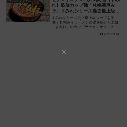
セブンプレミアム ゴールド
れ】監修カップ麺「札幌濃厚み
そ」すみれシリーズ過去最上級の
スープを実現!?
すみれシリーズ史上最上級スープを実
現!? 札幌みそラーメンの礎を築いた老舗
「すみれ」のカップラーメンがリニュー
アル!! 前回との違いとは——。セブンプ
2021.03.14
レミアムゴールド「すみれ 札幌濃厚み
そ」を食べてみた感想と評価・レビュー
です。