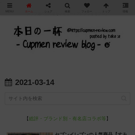
"
MENU
ホーム
シェア
検索
フォロー
トップ
情報
カップ麺の新商品をレビュー / アレンジするブログ
2021-03-14
【
総評・ブランド別・有名店コラボ等
】
セブンイレブンの人気商品【すみ