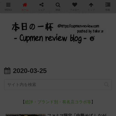
"
MENU
ホーム
シェア
検索
フォロー
トップ
情報
カップ麺の新商品をレビュー / アレンジするブログ
2020-03-25
【
総評・ブランド別・有名店コラボ等
】
ファミマ限定「中華そば しなが