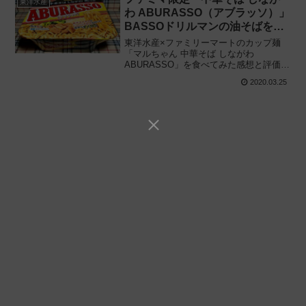
東洋水産
わ ABURASSO（アブラッソ）」
BASSOドリルマンの油そばを東
洋水産が再現!!
東洋水産×ファミリーマートのカップ麺
「マルちゃん 中華そば しながわ
ABURASSO」を食べてみた感想と評価・
レビューです。東京・池袋の名店
2020.03.25
「BASSOドリルマン」の流れを汲む “ア
ブラッソ” をファミマ限定のカップ油そば
で再現!!