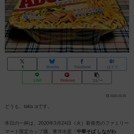
X
Bluesky
Facebook
はてブ
LINE
Pinterest
コピー
2020.03.25
どうも、taka :aです。
本日の一杯は、2020年3月24日（火）新発売のファミリー
マート限定カップ麺、東洋水産「
中華そば しながわ