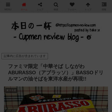
"
MENU
ホーム
シェア
検索
フォロー
トップ
情報
カップ麺の新商品をレビュー / アレンジするブログ
記事内に広告が含まれています
ファミマ限定「中華そば しながわ
ABURASSO（アブラッソ）」BASSOドリ
ルマンの油そばを東洋水産が再現!!
東洋水産