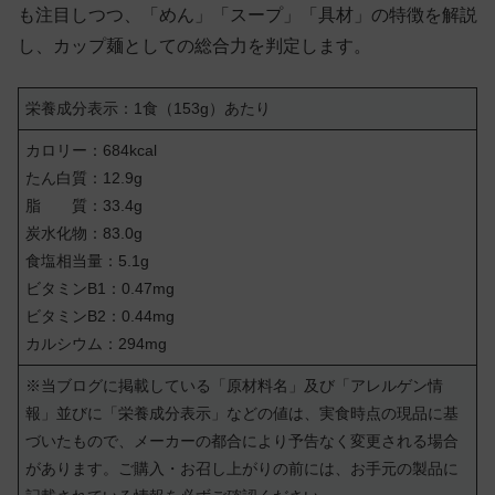
も注目しつつ、「めん」「スープ」「具材」の特徴を解説
し、カップ麺としての総合力を判定します。
栄養成分表示：1食（153g）あたり
カロリー：684kcal
たん白質：12.9g
脂 質：33.4g
炭水化物：83.0g
食塩相当量：5.1g
ビタミンB1：0.47mg
ビタミンB2：0.44mg
カルシウム：294mg
※当ブログに掲載している「原材料名」及び「アレルゲン情
報」並びに「栄養成分表示」などの値は、実食時点の現品に基
づいたもので、メーカーの都合により予告なく変更される場合
があります。ご購入・お召し上がりの前には、お手元の製品に