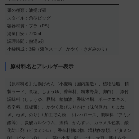
麺の種類：油揚げ麺
スタイル：角型ビッグ
容器材質：プラ（PS）
湯量目安：720ml
調理時間：熱湯5分
小袋構成：3袋（液体スープ・かやく・きざみのり）
原材料名とアレルギー表示
【原材料名】油揚げめん（小麦粉（国内製造）、植物油脂、精
製ラード、食塩、しょうゆ、香辛料、粉末野菜、卵白）、添付
調味料（しょうゆ、豚脂、植物油、香味油脂、ポークエキス、
香辛料、豆板醤）、かやく及びふりかけ（味付豚肉、たまね
ぎ、ねぎ、のり）/ 加工でん粉、トレハロース、調味料（アミノ
酸等）、炭酸カルシウム、酒精、かんすい、カラメル色素、酸
化防止剤（ビタミンE）、香辛料抽出物、増粘多糖類、ビタミン
B2、ビタミンB1、（一部に小麦・卵・ごま・大豆・豚肉を含