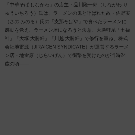
「中華そば しながわ」の店主・品川隆一郎（しながわ り
ゅういちろう）氏は、ラーメンの鬼と呼ばれた故・佐野実
（さの みのる）氏の「支那そばや」で食べたラーメンに
感動を覚え、ラーメン屋になろうと決意。大勝軒系「七福
神」「大塚 大勝軒」「川越 大勝軒」で修行を重ね、株式
会社地雷源（JIRAIGEN SYNDICATE）が運営するラーメ
ン店・地雷原（じらいげん）で衝撃を受けたのが当時24
歳の頃——