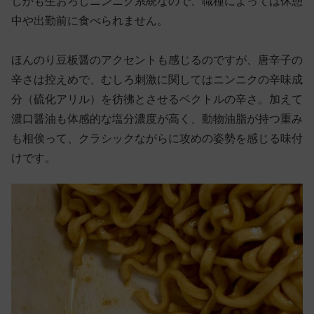
しかも生おろしニンニク系統なので、職種によっては休憩
中や出勤前に食べられません。
ほんのり豆板醤のアクセントも感じるのですが、唐辛子の
辛さは控えめで、むしろ刺激に関してはニンニクの辛味成
分（硫化アリル）を彷彿とさせるベクトルの辛さ。加えて
濃口醤油も体感的な塩分濃度が高く、動物油脂が持つ重み
も相俟って、クラシックながらに攻めの姿勢を感じる味付
けです。