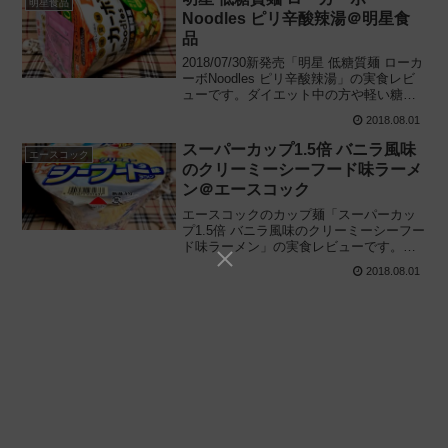
明星食品
Noodles ピリ辛酸辣湯＠明星食
品
2018/07/30新発売「明星 低糖質麺 ローカ
ーボNoodles ピリ辛酸辣湯」の実食レビ
ューです。ダイエット中の方や軽い糖質
制限中の方でも罪悪感なく食べられる低
2018.08.01
糖質カップ麺の新作は酸辣湯。夏に嬉し
い一杯を食べてみました。
スーパーカップ1.5倍 バニラ風味
エースコック
のクリーミーシーフード味ラーメ
ン＠エースコック
エースコックのカップ麺「スーパーカッ
プ1.5倍 バニラ風味のクリーミーシーフー
ド味ラーメン」の実食レビューです。明
治エッセルではなく、エースコックがバ
2018.08.01
ニラ風味のカップ麺を開発しました。実
際に食べてみた感想を紹介します。