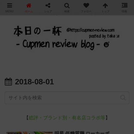
"
MENU
ホーム
シェア
検索
フォロー
トップ
情報
カップ麺の新商品をレビュー / アレンジするブログ
2018-08-01
【
総評・ブランド別・有名店コラボ等
】
明星 低糖質麺 ローカーボ