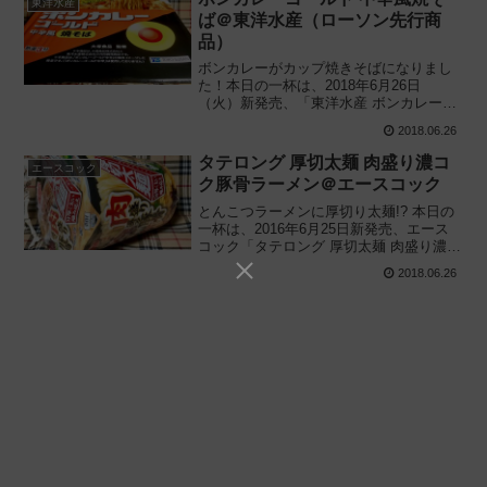
東洋水産
ば＠東洋水産（ローソン先行商
品）
ボンカレーがカップ焼きそばになりまし
た！本日の一杯は、2018年6月26日
（火）新発売、「東洋水産 ボンカレーゴ
ールド 中辛風焼そば【ローソン先行商
2018.06.26
品】」です。大塚食品「ボンカレー ゴー
ルド」とタイアップしたコラボカップ
タテロング 厚切太麺 肉盛り濃コ
エースコック
麺、再現性は高いのでしょうか？
ク豚骨ラーメン＠エースコック
とんこつラーメンに厚切り太麺!? 本日の
一杯は、2016年6月25日新発売、エース
コック「タテロング 厚切太麺 肉盛り濃コ
ク豚骨ラーメン」の実食レビューです。
2018.06.26
豚骨スープに厚切りの太麺なんて珍しい
組み合わせですが、はたして相性に問題
はないのでしょうか？