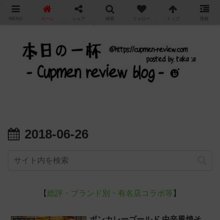
"
MENU
ホーム
シェア
検索
フォロー
トップ
情報
カップ麺の新商品をレビュー / アレンジするブログ
2018-06-26
【
総評・ブランド別・有名店コラボ等
】
ボンカレーゴールド 中辛風焼そ