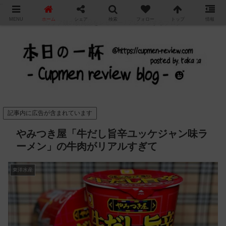
"
MENU
ホーム
シェア
検索
フォロー
トップ
情報
カップ麺の新商品をレビュー / アレンジするブログ
記事内に広告が含まれています
やみつき屋「牛だし旨辛ユッケジャン味ラ
ーメン」の牛肉がリアルすぎて
東洋水産