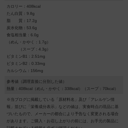
カロリー：408kcal
たん白質：9.8g
脂 質：17.2g
炭水化物：53.6g
食塩相当量：6.0g
（めん・かやく：1.7g）
（スープ：4.3g）
ビタミンB1：2.51mg
ビタミンB2：0.33mg
カルシウム：156mg
参考値（調理直後に分別した値）
熱量：408kcal（めん・かやく：338kcal）（スープ：70kcal）
※当ブログに掲載している「原材料名」及び「アレルゲン情
報」並びに「栄養成分表示」などの値は、実食時点の現品に基
づいたもので、メーカーの都合により予告なく変更される場合
があります。ご購入・お召し上がりの前には、お手元の製品に