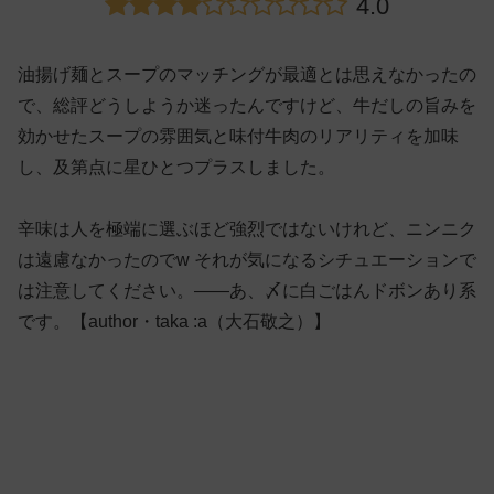
4.0
油揚げ麺とスープのマッチングが最適とは思えなかったの
で、総評どうしようか迷ったんですけど、牛だしの旨みを
効かせたスープの雰囲気と味付牛肉のリアリティを加味
し、及第点に星ひとつプラスしました。
辛味は人を極端に選ぶほど強烈ではないけれど、ニンニク
は遠慮なかったのでw それが気になるシチュエーションで
は注意してください。——あ、〆に白ごはんドボンあり系
です。【author・taka :a（大石敬之）】