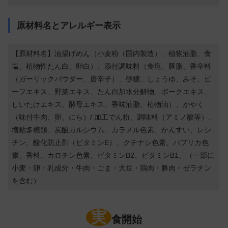
原材料名とアレルギー表示
【原材料名】油揚げめん（小麦粉（国内製造）、植物油脂、食
塩、植物性たん白、卵白）、添付調味料（食塩、豚脂、香辛料
（ガーリックパウダー、唐辛子）、砂糖、しょうゆ、みそ、ビ
ーフエキス、野菜エキス、たん白加水分解物、ポークエキス、
しいたけエキス、酵母エキス、香味油脂、植物油）、かやく
（味付牛肉、卵、にら）/ 加工でん粉、調味料（アミノ酸等）、
増粘多糖類、炭酸カルシウム、カラメル色素、かんすい、レシ
チン、酸化防止剤（ビタミンE）、クチナシ色素、パプリカ色
素、香料、カロチン色素、ビタミンB2、ビタミンB1、（一部に
小麦・卵・乳成分・牛肉・ごま・大豆・鶏肉・豚肉・ゼラチン
を含む）
実
食開始