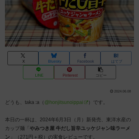
X
Bluesky
Facebook
はてブ
LINE
Pinterest
コピー
2024.06.08
どうも、taka :a（
@honjitsunoippai
）です。
本日の一杯は、2024年6月3日（月）新発売、東洋水産の
カップ麺「
やみつき屋 牛だし旨辛ユッケジャン味ラーメ
ン
」（271円＋税）の実食レビューです。