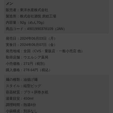
メン
販売者：東洋水産株式会社
製造所：株式会社酒悦 房総工場
内容量：92g（めん70g）
商品コード：4901990378109（JAN）
発売日：2024年06月03日（月）
実食日：2024年06月07日（金）
発売地域：全国（CVS・量販店・一般小売店 他）
取得店舗：ウエルシア薬局
小売価格：271円（税別）
購入価格：278.64円（税込）
麺の種類：油揚げ麺
スタイル：縦型ビッグ
容器材質：プラ＋胴巻き紙
湯量目安：450ml
調理時間：熱湯4分
小袋構成：別添なし