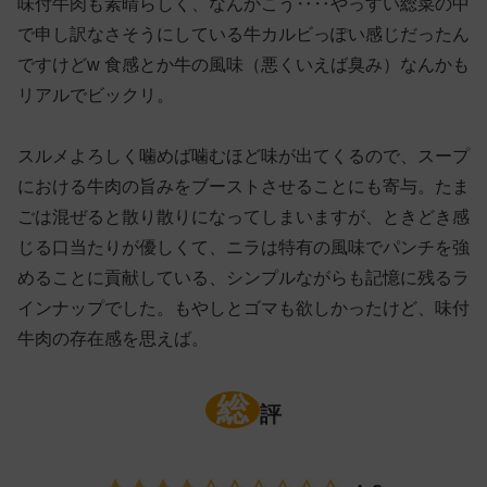
味付牛肉も素晴らしく、なんかこう‥‥やっすい総菜の中
で申し訳なさそうにしている牛カルビっぽい感じだったん
ですけどw 食感とか牛の風味（悪くいえば臭み）なんかも
リアルでビックリ。
スルメよろしく噛めば噛むほど味が出てくるので、スープ
における牛肉の旨みをブーストさせることにも寄与。たま
ごは混ぜると散り散りになってしまいますが、ときどき感
じる口当たりが優しくて、ニラは特有の風味でパンチを強
めることに貢献している、シンプルながらも記憶に残るラ
インナップでした。もやしとゴマも欲しかったけど、味付
牛肉の存在感を思えば。
総
評