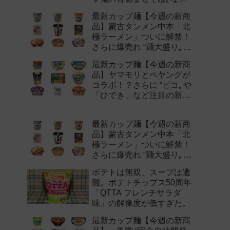
注目の新作まとめ！
最新カップ麺【今週の新商
品】蒙古タンメン中本「北
極ラーメン」ついに解禁！
さらに爆売れ “麺大盛り„ シ
リーズの新味など注目の新
最新カップ麺【今週の新商
作まとめ！
品】ヤマモリとペヤングが
コラボ！？さらに “ピコ„ や
「ひでき」など注目の新作
まとめ！
最新カップ麺【今週の新商
品】蒙古タンメン中本「北
極ラーメン」ついに解禁！
さらに爆売れ “麺大盛り„ シ
リーズの新味など注目の新
ポテトは無双、スープは遭
作まとめ！
難。ポテトチップス50周年
「QTTA フレンチサラダ
味」の解像度が低すぎた。
最新カップ麺【今週の新商