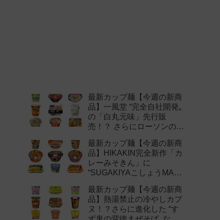
最新カップ麺【今週の新商
品】一風堂 “完全自社開発„
の「白丸元味」先行販
売！？ さらにローソンの激
辛チャレンジなどど注目の
最新カップ麺【今週の新商
新作まとめ！
品】HIKAKIN完全新作「カ
レーみそきん」に
“SUGAKIYAこしょうMAX„
など注目の新作まとめ！
最新カップ麺【今週の新商
品】熱湯禁止の冷やしカプ
ヌ！？さらに進化した “す
ず鬼の背徳まぜそば„ など