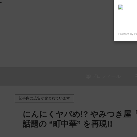
"
Powered by P
プロフィール
記事内に広告が含まれています
にんにくヤバめ!? やみつき
話題の “町中華” を再現!!