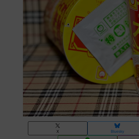
X
Bluesky