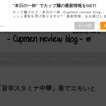
"本日の一杯" でカップ麺の最新情報をGET!
カップ麺の新商品をレビュー / アレンジするブログ
カップ麺ブログ「本日の一杯 -Cupmen review blog
ッシュ通知を受け取りますか?「最新情報」をお届けし
また今度
ush7
Site map
Mail
Info
今週の新商品
屋「旨辛スタミナ中華」巷でエモいと