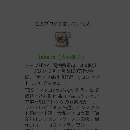
このブログを書いている人
taka :a（大石敬之）
カップ麺の年間消費量は1,000食以
上、2021年2月に月間100万PV突
破。 “カップ麺は嗜好品„ をコンセプ
トにブログを更新中。
TBS『マツコの知らない世界』出演
依頼・番組制作協力（蒙古タンメン
中本×納豆アレンジの発案ほか）、
フジテレビ『99人の壁』インスタン
ト麺枠に出演、大和イチロウ著『偏
愛的インスタントラーメン図鑑』制
作助力、「ロフトプラスワン