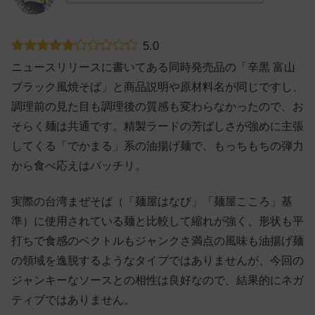
5.0
ニュースリリースに書いてある同時発売品の「辛黒 富山
ブラック風焼そば」と商品説明や原材料名が同じですし、
調理前の見た目も調理後の質感も変わらなかったので、お
そらく麺は共通です。精製ラードの芳ばしさが強めに主張
してくる「でかまる」系の油揚げ麺で、もっちもちの弾力
から食べ応えはバッチリ。
実際の台湾まぜそば（「麺屋はなび」「麺屋こころ」基
準）に使用されている麺と比較して縮れが強く、形状も平
打ちで食感のベクトルもジャンクさ満点の風味も油揚げ麺
の領域を逸脱するようなタイプではありませんが、今回の
ジャンキーなソースとの相性は良好なので、結果的にネガ
ティブではありません。