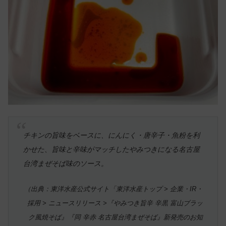
チキンの旨味をベースに、にんにく・唐辛子・魚粉を利
かせた、旨味と辛味がマッチしたやみつきになる名古屋
台湾まぜそば味のソース。
（出典：東洋水産公式サイト「東洋水産トップ > 企業・IR・
採用 > ニュースリリース >『やみつき旨辛 辛黒 富山ブラッ
ク風焼そば』『同 辛赤 名古屋台湾まぜそば』新発売のお知