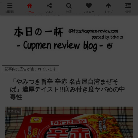
"
MENU
ホーム
シェア
検索
フォロー
トップ
情報
カップ麺の新商品をレビュー / アレンジするブログ
記事内に広告が含まれています
「やみつき旨辛 辛赤 名古屋台湾まぜそ
ば」濃厚テイスト!!病み付き度ヤバめの中
毒性
東洋水産