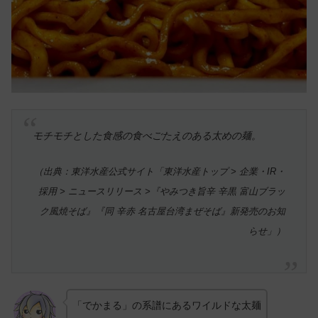
モチモチとした食感の食べごたえのある太めの麺。
（出典：東洋水産公式サイト「東洋水産トップ > 企業・IR・
採用 > ニュースリリース >『やみつき旨辛 辛黒 富山ブラッ
ク風焼そば』『同 辛赤 名古屋台湾まぜそば』新発売のお知
らせ」）
「でかまる」の系譜にあるワイルドな太麺