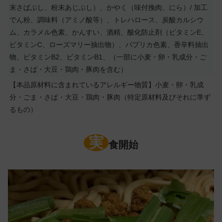
末さばぶし、粉末あじぶし）、かやく（味付挽肉、にら）/ 加工
でん粉、調味料（アミノ酸等）、トレハロース、炭酸カルシウ
ム、カラメル色素、かんすい、酒精、酸化防止剤（ビタミンE、
ビタミンC、ローズマリー抽出物）、パプリカ色素、香辛料抽出
物、ビタミンB2、ビタミンB1、（一部に小麦・卵・乳成分・ご
ま・さば・大豆・鶏肉・豚肉を含む）
【本品原材料に含まれているアレルギー物質】小麦・卵・乳成
分・ごま・さば・大豆・鶏肉・豚肉（特定原材料及びそれに準ず
るもの）
実
食開始