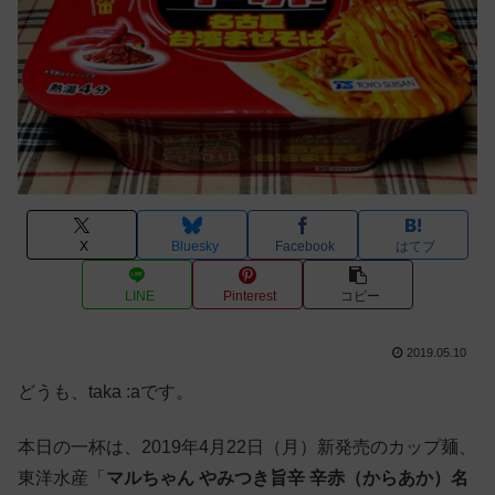
X
Bluesky
Facebook
はてブ
LINE
Pinterest
コピー
2019.05.10
どうも、taka :aです。
本日の一杯は、2019年4月22日（月）新発売のカップ麺、
東洋水産「
マルちゃん やみつき旨辛 辛赤（からあか）名