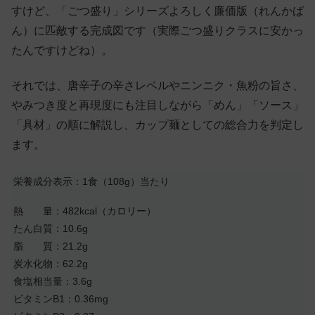
すけど、「ごつ盛り」シリーズよろしく廉価版（れんかば
ん）に匹敵する完成図です（実際ごつ盛りクラスに安かっ
たんですけどね）。
それでは、唐辛子の辛さレベルやニンニク・魚粉の旨さ、
やみつき度と再現度にも注目しながら「めん」「ソース」
「具材」の順に解説し、カップ麺としての総合力を判定し
ます。
栄養成分表示：1食（108g）当たり
熱 量：482kcal（カロリー）
たん白質：10.6g
脂 質：21.2g
炭水化物：62.2g
食塩相当量：3.6g
ビタミンB1：0.36mg