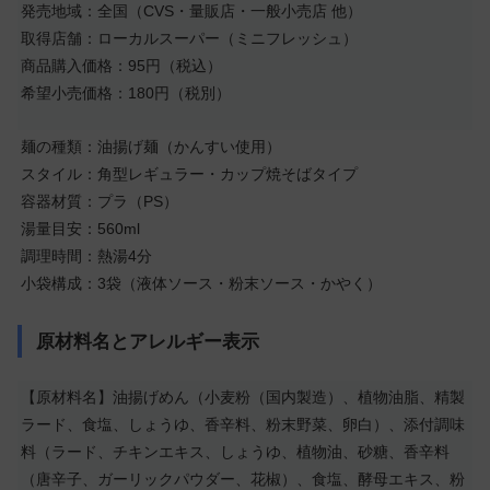
発売地域：全国（CVS・量販店・一般小売店 他）
取得店舗：ローカルスーパー（ミニフレッシュ）
商品購入価格：95円（税込）
希望小売価格：180円（税別）
麺の種類：油揚げ麺（かんすい使用）
スタイル：角型レギュラー・カップ焼そばタイプ
容器材質：プラ（PS）
湯量目安：560ml
調理時間：熱湯4分
小袋構成：3袋（液体ソース・粉末ソース・かやく）
原材料名とアレルギー表示
【原材料名】油揚げめん（小麦粉（国内製造）、植物油脂、精製
ラード、食塩、しょうゆ、香辛料、粉末野菜、卵白）、添付調味
料（ラード、チキンエキス、しょうゆ、植物油、砂糖、香辛料
（唐辛子、ガーリックパウダー、花椒）、食塩、酵母エキス、粉