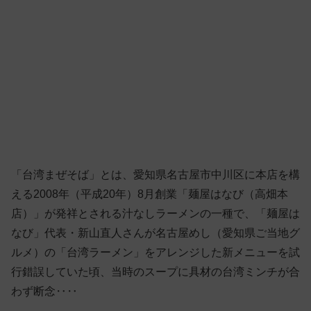
「台湾まぜそば」とは、愛知県名古屋市中川区に本店を構
える2008年（平成20年）8月創業「麺屋はなび（高畑本
店）」が発祥とされる汁なしラーメンの一種で、「麺屋は
なび」代表・新山直人さんが名古屋めし（愛知県ご当地グ
ルメ）の「台湾ラーメン」をアレンジした新メニューを試
行錯誤していた頃、当時のスープに具材の台湾ミンチが合
わず断念‥‥