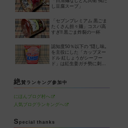
「日清麺なしどん兵衛 鴨だ
し豆腐スープ」
「セブンプレミアム 黒ごま
たくさん担々麺」コスパ高
すぎ!! 黒ごま炸裂の一杯
認知度50％以下の “隠し味„
を主役にした「カップヌー
ドル 紅しょうがシーフー
ド」は紅生姜ガチ勢に刺さ
るのか——。
絶
賛ランキング参加中
にほんブログ村へ
人気ブログランキングへ
S
pecial thanks