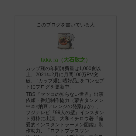
このブログを書いている人
taka :a（大石敬之）
カップ麺の年間消費量は1,000食以
上、2021年2月に月間100万PV突
破。 “カップ麺は嗜好品„ をコンセプ
トにブログを更新中。
TBS『マツコの知らない世界』出演
依頼・番組制作協力（蒙古タンメン
中本×納豆アレンジの発案ほか）、
フジテレビ『99人の壁』インスタン
ト麺枠に出演、大和イチロウ著『偏
愛的インスタントラーメン図鑑』制
作助力、「ロフトプラスワン