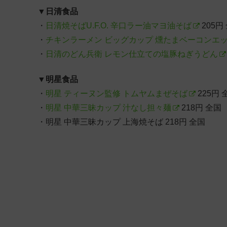
▼
日清食品
・
日清焼そばU.F.O. 辛口ラー油マヨ油そば
205円
・
チキンラーメン ビッグカップ 燻たまベーコンエ
・
日清のどん兵衛 レモン仕立ての塩豚ねぎうどん
▼
明星食品
・
明星 ティーヌン監修 トムヤムまぜそば
225円 
・
明星 中華三昧カップ 汁なし担々麺
218円 全国
・明星 中華三昧カップ 上海焼そば 218円 全国