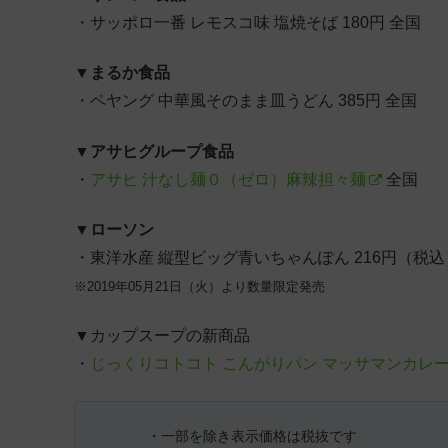
・サッポロ一番 レモスコ味 塩焼そば 180円 全国
▼
まるか食品
・ペヤング 中華風そのまま皿うどん 385円 全国
▼
アサヒグループ食品
・
アサヒ 汁なし麺０（ゼロ）麻辣担々麺
全国
▼
ローソン
・東洋水産 縦型ビッグ青いちゃんぽん 216円（税
※2019年05月21日（火）より数量限定発売
▼カップスープの新商品
・
じっくりコトコト こんがりパン マッサマンカレー
・一部を除き表示価格は税抜です