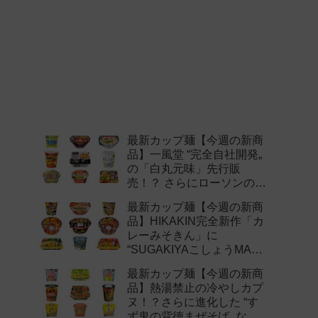
最新カップ麺【今週の新商
品】一風堂 “完全自社開発„
の「白丸元味」先行販
売！？ さらにローソンの激
辛チャレンジなどど注目の
最新カップ麺【今週の新商
新作まとめ！
品】HIKAKIN完全新作「カ
レーみそきん」に
“SUGAKIYAこしょうMAX„
など注目の新作まとめ！
最新カップ麺【今週の新商
品】熱湯禁止の冷やしカプ
ヌ！？さらに進化した “す
ず鬼の背徳まぜそば„ など