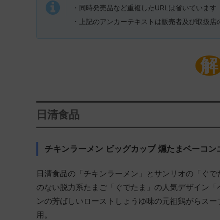
・同時発売品など重複したURLは省いています
・上記のアンカーテキストは販売者及び取扱店
解
日清食品
チキンラーメン ビッグカップ 燻たまベーコン
日清食品の「チキンラーメン」とサンリオの「ぐでたま
のない脱力系たまご「ぐでたま」の人気デザイン「
ンの芳ばしいローストしょうゆ味の元祖鶏がらスー
用。