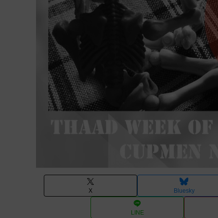
X
Bluesky
LINE