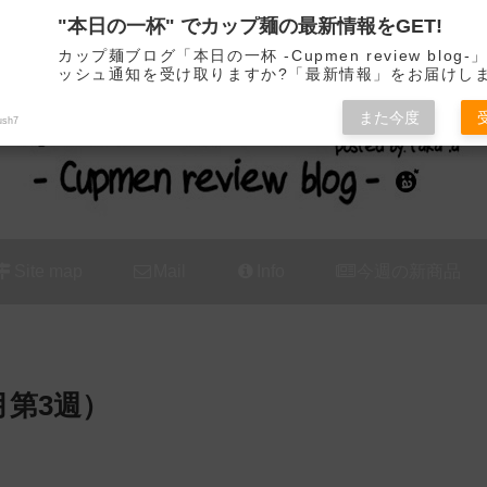
"本日の一杯" でカップ麺の最新情報をGET!
カップ麺の新商品をレビュー / アレンジするブログ
カップ麺ブログ「本日の一杯 -Cupmen review blog
ッシュ通知を受け取りますか?「最新情報」をお届けし
また今度
ush7
Site map
Mail
Info
今週の新商品
月第3週）