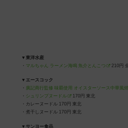
▼
東洋水産
・
マルちゃん ラーメン海鳴 魚介とんこつ
210円 
▼
エースコック
・
廣記商行監修 味覇使用 オイスターソース中華風
・
シュリンプヌードル
170円 東北
・カレーヌードル 170円 東北
・煮干しヌードル 170円 東北
▼
サンヨー食品