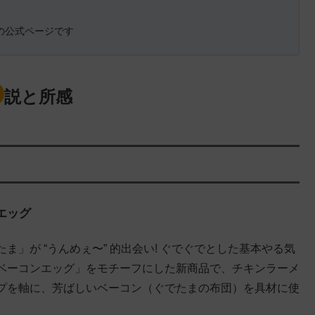
の公式ページです
説と所感
エッグ
」が “うんめぇ〜” 的出会い! ぐでぐでとした基本やる気
ベーコンエッグ」をモチーフにした新商品で、チキンラーメ
プを軸に、芳ばしいベーコン（ぐでたまの布団）を具材に使