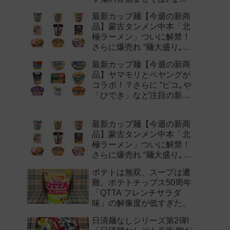
注目の新作まとめ！
最新カップ麺【今週の新商
品】蒙古タンメン中本「北
極ラーメン」ついに解禁！
さらに爆売れ “麺大盛り„ シ
リーズの新味など注目の新
最新カップ麺【今週の新商
作まとめ！
品】ヤマモリとペヤングが
コラボ！？さらに “ピコ„ や
「ひでき」など注目の新作
まとめ！
最新カップ麺【今週の新商
品】蒙古タンメン中本「北
極ラーメン」ついに解禁！
さらに爆売れ “麺大盛り„ シ
リーズの新味など注目の新
ポテトは無双、スープは遭
作まとめ！
難。ポテトチップス50周年
「QTTA フレンチサラダ
味」の解像度が低すぎた。
日清麺なしシリーズ第2弾!