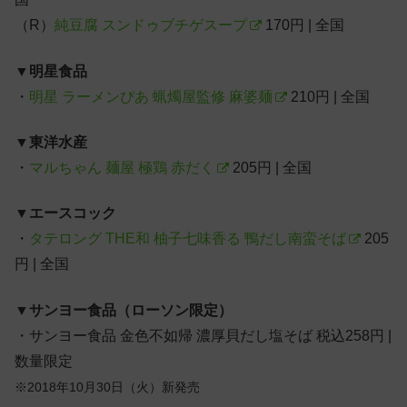
（R）
純豆腐 スンドゥブチゲスープ
170円 | 全国
▼
明星食品
・
明星 ラーメンぴあ 蝋燭屋監修 麻婆麺
210円 | 全国
▼
東洋水産
・
マルちゃん 麺屋 極鶏 赤だく
205円 | 全国
▼
エースコック
・
タテロング THE和 柚子七味香る 鴨だし南蛮そば
205
円 | 全国
▼
サンヨー食品（ローソン限定）
・サンヨー食品 金色不如帰 濃厚貝だし塩そば 税込258円 |
数量限定
※2018年10月30日（火）新発売