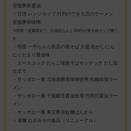
背脂豚骨醤油
・日清 レンジカップ 行列のできる店のラーメン
背脂豚骨味噌
※関東・近畿限定で、お値段なんと398円の要冷蔵カップ麺で
す
・明星 一平ちゃん夜店の焼そば 大盛 焦がしにん
にくたまり醤油味
・エースコック たらこ味焼そばモッチッチ だし塩
仕立て
・サッポロ一番 北海道醸造味噌使用 札幌味噌ラー
メン
・サッポロ一番 千葉醸造醤油使用 竹岡式醤油ラー
メン
・サッポロ一番 東京豚骨拉麺ばんから
・凄麺 ねぎみその逸品（リニューアル）