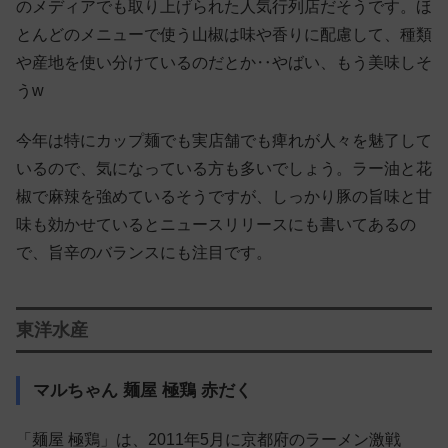
のメディアでも取り上げられた人気行列店だそうです。ほ
とんどのメニューで使う山椒は味や香りに配慮して、種類
や産地を使い分けているのだとか‥やばい、もう美味しそ
うw
今年は特にカップ麺でも実店舗でも痺れが人々を魅了して
いるので、気になっている方も多いでしょう。ラー油と花
椒で麻辣を強めているそうですが、しっかり豚の旨味と甘
味も効かせているとニュースリリースにも書いてあるの
で、旨辛のバランスにも注目です。
東洋水産
マルちゃん 麺屋 極鶏 赤だく
「麺屋 極鶏」は、2011年5月に京都府のラーメン激戦