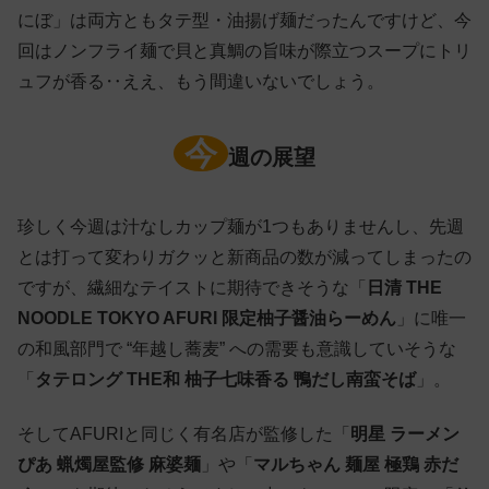
にぼ」は両方ともタテ型・油揚げ麺だったんですけど、今
回はノンフライ麺で貝と真鯛の旨味が際立つスープにトリ
ュフが香る‥ええ、もう間違いないでしょう。
今
週の展望
珍しく今週は汁なしカップ麺が1つもありませんし、先週
とは打って変わりガクッと新商品の数が減ってしまったの
ですが、繊細なテイストに期待できそうな「
日清 THE
NOODLE TOKYO AFURI 限定柚子醤油らーめん
」に唯一
の和風部門で “年越し蕎麦” への需要も意識していそうな
「
タテロング THE和 柚子七味香る 鴨だし南蛮そば
」。
そしてAFURIと同じく有名店が監修した「
明星 ラーメン
ぴあ 蝋燭屋監修 麻婆麺
」や「
マルちゃん 麺屋 極鶏 赤だ