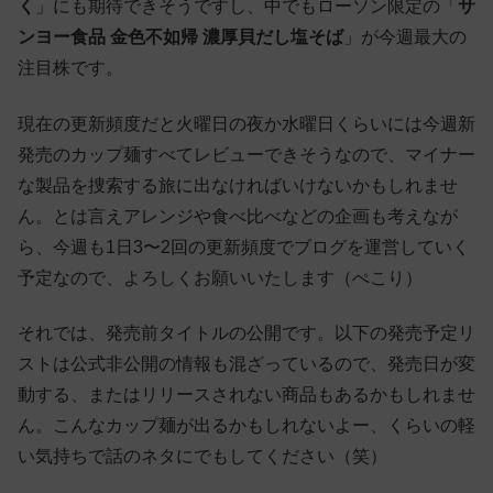
く
」にも期待できそうですし、中でもローソン限定の「
サ
ンヨー食品 金色不如帰 濃厚貝だし塩そば
」が今週最大の
注目株です。
現在の更新頻度だと火曜日の夜か水曜日くらいには今週新
発売のカップ麺すべてレビューできそうなので、マイナー
な製品を捜索する旅に出なければいけないかもしれませ
ん。とは言えアレンジや食べ比べなどの企画も考えなが
ら、今週も1日3〜2回の更新頻度でブログを運営していく
予定なので、よろしくお願いいたします（ぺこり）
それでは、発売前タイトルの公開です。以下の発売予定リ
ストは公式非公開の情報も混ざっているので、発売日が変
動する、またはリリースされない商品もあるかもしれませ
ん。こんなカップ麺が出るかもしれないよー、くらいの軽
い気持ちで話のネタにでもしてください（笑）