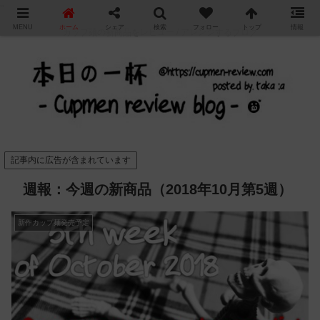
"
MENU
ホーム
シェア
検索
フォロー
トップ
情報
カップ麺の新商品をレビュー / アレンジするブログ
記事内に広告が含まれています
週報：今週の新商品（2018年10月第5週）
新作カップ麺発売予定