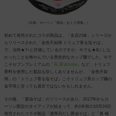
（出典：ローソン「商品・おトク情報」）
初めて発売されたコラボ商品は、「名店の味」シリーズか
らリリースされた「金色不如帰 トリュフ香る塩そば」
で、当時★7+と評価しているのですが、今でも★8にしな
かったことを悔やんでいる歴史的なカップ麺でした。今で
こそセブンプレミアムの「
蔦 醤油Soba
」など、トリュフ
香料を使用した製品も珍しくありませんが、「金色不如
帰」の「トリュフ香る塩そば」こそトリュフ系カップ麺の
金字塔と言っても過言ではないかもしれません。
その後、「醤油そば」のリリースがあり、2017年からロ
ーソン限定のタイアップが始まって、約1年前の10月24日
発売されたコラボ製品「濃厚貝だし醤油そば」と「裏 極