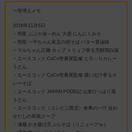
〜管理人メモ
2018年11月5日
・明星 ぶぶか油～めん 大盛 にんにくみそ
・明星 一平ちゃん夜店の焼そば バター醤油味
・マルちゃん正麺 カップ トリュフ香る芳醇鶏白湯
・エースコック CoCo壱番屋監修 とろ～りカレー
うどん
・エースコック CoCo壱番屋監修 濃い出汁香るカ
レーそば
・エースコック JAPAN FOOD記 山形ひっぱり風
うどん
・エースコック（コンビニ限定）食事の一汁 合わ
せだしの和風スープ
・凄麺 かき揚げ天ぷらそば（リニューアル）