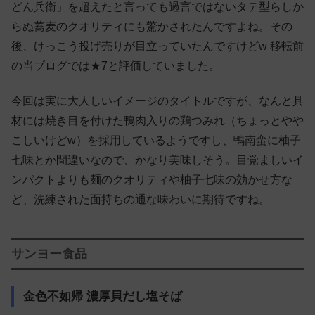
どん兵衛」を超えたと言っても過言ではないタテ型らしか
らぬ蕎麦のクオリティにも驚かされたんですよね。その
後、けっこう投げ売りが目立っていたんですけどw 移転前
の当ブログでは★7と評価していました。
今回は実に大人しいイメージのタイトルですが、なんと具
材には焼き目を付けた鴨肉入りの鶏つみれ（ちょっとやや
こしいけどw）を採用しているようですし、鴨南蛮に柚子
七味とか間違いなので、かなり美味しそう。目覚ましいイ
ンパクトよりも麺のクオリティや柚子七味の効かせ方な
ど、洗練された面持ちの通な味わいに期待ですね。
サンヨー食品
金色不如帰 濃厚貝だし塩そば