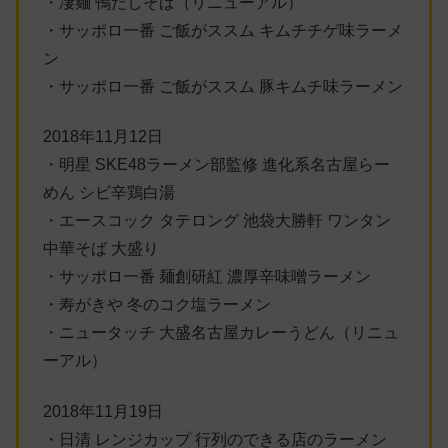
・凄麺 鴨だしそば（リニューアル）
・サッポロ一番 ご飯がススム キムチチゲ味ラーメ
ン
・サッポロ一番 ご飯がススム 豚キムチ味ラーメン
2018年11月12日
・明星 SKE48ラーメン部監修 進化系名古屋らー
めん シビ辛鶏白湯
・エースコック タテロング 池袋大勝軒 ワンタン
中華そば 大盛り
・サッポロ一番 麺創研紅 濃厚辛味噌ラーメン
・寿がきや 冬のコク塩ラーメン
・ニュータッチ 大盛名古屋カレーうどん（リニュ
ーアル）
2018年11月19日
・日清 レンジカップ 行列のできる店のラーメン