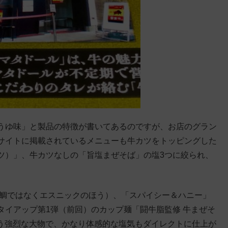
うゆ味」と製品の特徴が書いてあるのですが、お店のグラン
サイトに掲載されているメニューも牛カツをトッピングした
ツ）」、牛カツなしの「旨塩まぜそば」の塩3つに絞られ、
の鯛ではなくエスニックのほう）、「スパイシー＆ハニー」
タイアップ第1弾（前回）のカップ麺「闘牛脂監修 牛まぜそ
いう強烈な大物で、かなり体感的な塩気もダイレクトに仕上が