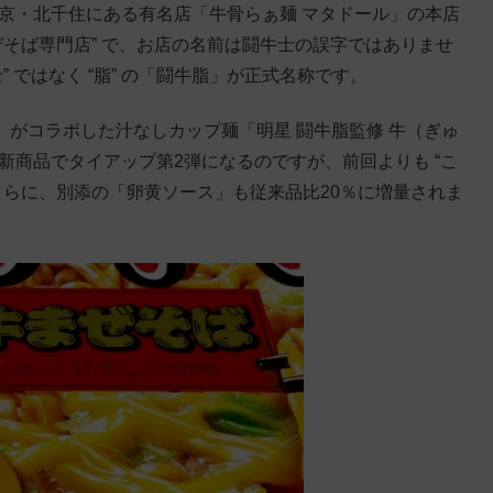
京・北千住にある有名店「牛骨らぁ麺 マタドール」の本店
ぜそば専門店” で、お店の名前は闘牛士の誤字ではありませ
 ではなく “脂” の「闘牛脂」が正式名称です。
ル）がコラボした汁なしカップ麺「明星 闘牛脂監修 牛（ぎゅ
新商品でタイアップ第2弾になるのですが、前回よりも “こ
さらに、別添の「卵黄ソース」も従来品比20％に増量されま