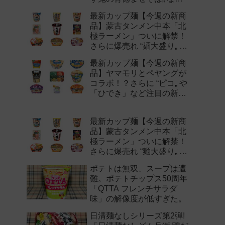
注目の新作まとめ！
最新カップ麺【今週の新商
品】蒙古タンメン中本「北
極ラーメン」ついに解禁！
さらに爆売れ “麺大盛り„ シ
リーズの新味など注目の新
最新カップ麺【今週の新商
作まとめ！
品】ヤマモリとペヤングが
コラボ！？さらに “ピコ„ や
「ひでき」など注目の新作
まとめ！
最新カップ麺【今週の新商
品】蒙古タンメン中本「北
極ラーメン」ついに解禁！
さらに爆売れ “麺大盛り„ シ
リーズの新味など注目の新
ポテトは無双、スープは遭
作まとめ！
難。ポテトチップス50周年
「QTTA フレンチサラダ
味」の解像度が低すぎた。
日清麺なしシリーズ第2弾!