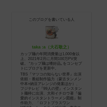
このブログを書いている人
taka :a（大石敬之）
カップ麺の年間消費量は1,000食以
上、2021年2月に月間100万PV突
破。 “カップ麺は嗜好品„ をコンセプ
トにブログを更新中。
TBS『マツコの知らない世界』出演
依頼・番組制作協力（蒙古タンメン
中本×納豆アレンジの発案ほか）、
フジテレビ『99人の壁』インスタン
ト麺枠に出演、大和イチロウ著『偏
愛的インスタントラーメン図鑑』制
作助力、「ロフトプラスワン