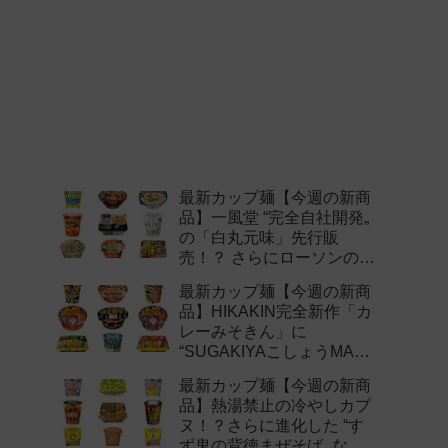
最新カップ麺【今週の新商
品】一風堂 “完全自社開発„
の「白丸元味」先行販
売！？ さらにローソンの激
辛チャレンジなどど注目の
最新カップ麺【今週の新商
新作まとめ！
品】HIKAKIN完全新作「カ
レーみそきん」に
“SUGAKIYAこしょうMAX„
など注目の新作まとめ！
最新カップ麺【今週の新商
品】熱湯禁止の冷やしカプ
ヌ！？さらに進化した “す
ず鬼の背徳まぜそば„ など