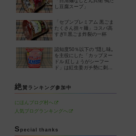
「日清麺なしどん兵衛 鴨だ
し豆腐スープ」
「セブンプレミアム 黒ごま
たくさん担々麺」コスパ高
すぎ!! 黒ごま炸裂の一杯
認知度50％以下の “隠し味„
を主役にした「カップヌー
ドル 紅しょうがシーフー
ド」は紅生姜ガチ勢に刺さ
るのか——。
絶
賛ランキング参加中
にほんブログ村へ
人気ブログランキングへ
S
pecial thanks