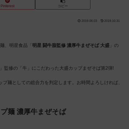
Pinterest
コピー
2019.06.03
2019.10.31
プ麺、明星食品「
明星 闘牛脂監修 濃厚牛まぜそば 大盛
」の
」監修の「牛」にこだわった大盛カップまぜそば第2弾!
ップ麺としての総合力を判定します。お時間よろしければ、
プ麺 濃厚牛まぜそば