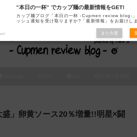
"本日の一杯" でカップ麺の最新情報をGET!
カップ麺の新商品をレビュー / アレンジするブログ
カップ麺ブログ「本日の一杯 -Cupmen review blog
ッシュ通知を受け取りますか?「最新情報」をお届けし
また今度
ush7
Site map
Mail
Info
今週の新商品
盛」卵黄ソース20％増量!!明星×闘