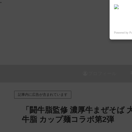
"
Powered by P
プロフィール
記事内に広告が含まれています
「闘牛脂監修 濃厚牛まぜそば 大
牛脂 カップ麺コラボ第2弾