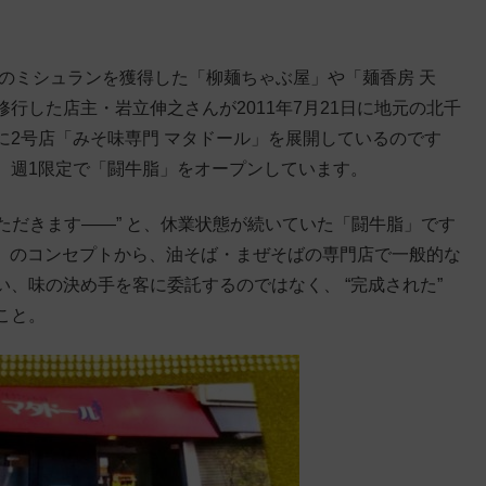
のミシュランを獲得した「柳麺ちゃぶ屋」や「麺香房 天
行した店主・岩立伸之さんが2011年7月21日に地元の北千
に2号店「みそ味専門 マタドール」を展開しているのです
、週1限定で「闘牛脂」をオープンしています。
ていただきます――” と、休業状態が続いていた「闘牛脂」です
ール」のコンセプトから、油そば・まぜそばの専門店で一般的な
、味の決め手を客に委託するのではなく、 “完成された”
こと。