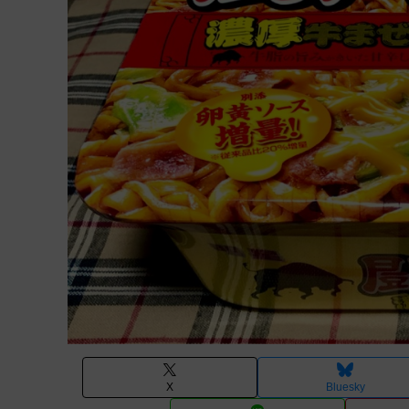
X
Bluesky