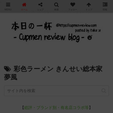
"
MENU
ホーム
シェア
検索
フォロー
トップ
情報
カップ麺の新商品をレビュー / アレンジするブログ
彩色ラーメン きんせい総本家
夢風
【
総評・ブランド別・有名店コラボ等
】