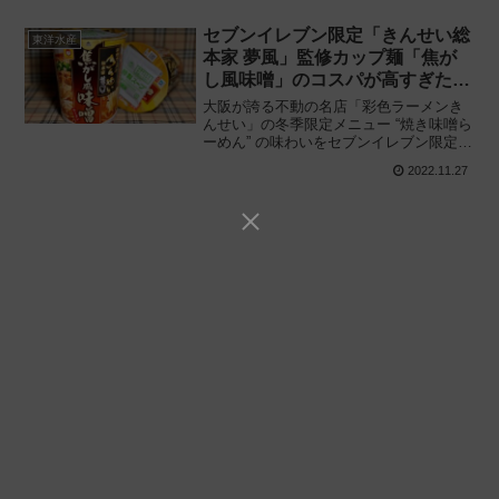
セブンイレブン限定「きんせい総
東洋水産
本家 夢風」監修カップ麺「焦が
し風味噌」のコスパが高すぎた
件‥‥!!
大阪が誇る不動の名店「彩色ラーメンき
んせい」の冬季限定メニュー “焼き味噌ら
ーめん” の味わいをセブンイレブン限定の
カップラーメンで再現!! 東洋水産「きん
2022.11.27
せい総本家 夢風 焦がし風味噌ラーメン」
を食べてみた感想と評価・レビューで
す。