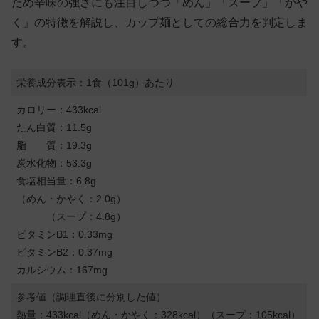
ため辛味の強さにも注目しつつ「めん」「スープ」「かや
く」の特徴を解説し、カップ麺としての総合力を判定しま
す。
栄養成分表示：1食（101g）あたり
カロリー：433kcal
たん白質：11.5g
脂 質：19.3g
炭水化物：53.3g
食塩相当量：6.8g
（めん・かやく：2.0g）
（スープ：4.8g）
ビタミンB1：0.33mg
ビタミンB2：0.37mg
カルシウム：167mg
参考値（調理直後に分別した値）
熱量：433kcal（めん・かやく：328kcal）（スープ：105kcal）