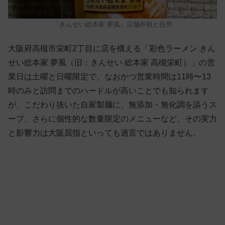
「きんせい総本家 夢風」店舗外観と住所
大阪府高槻市栄町2丁目に店を構える「彩色ラーメン きん
せい総本家 夢風（旧：きんせい 総本家 高槻栄町）」の営
業日は土曜と日曜限定で、なおかつ営業時間は11時〜13
時のみと訪問までのハードルが高いことでも知られます
が、こだわり抜いた自家製麺に、無添加・無化調を謳うス
ープ、さらに個性的な数量限定のメニューなど、その実力
と影響力は大阪屈指といっても過言ではありません。