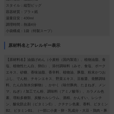
スタイル：縦型ビッグ
容器材質：プラ＋紙
湯量目安：430ml
調理時間：熱湯4分
小袋構成：1袋（特製スープ）
原材料名とアレルギー表示
【原材料名】油揚げめん（小麦粉（国内製造）、植物油脂、食
塩、植物性たん白、卵白）、添付調味料（みそ、食塩、ポーク
エキス、砂糖、香味油脂、香辛料、植物油、豚脂、粉末かつお
ぶし、でん粉、チキンエキス、野菜エキス、豆板醤、発酵調味
料、たん白加水分解物）、かやく（味付豚肉、たまねぎ、メン
マ、ねぎ）/ 加工でん粉、調味料（アミノ酸等）、カラメル色
素、増粘多糖類、炭酸カルシウム、酒精、かんすい、レシチ
ン、酸化防止剤（ビタミンE）、クチナシ色素、香料、ビタミン
B2、ビタミンB1、（一部に小麦・卵・乳成分・大豆・鶏肉・豚