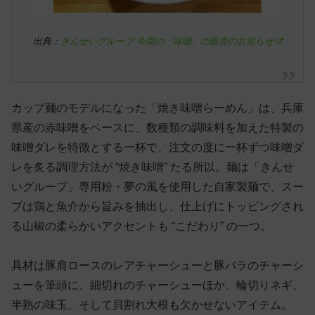
出典：
きんせいグループ 今期の「味噌」の販売のお知らせ
カップ麺のモデルになった「焼き味噌らーめん」は、兵庫
県産の赤味噌をベースに、数種類の調味料を加えた特製の
味噌ダレを特徴とする一杯で、注文の度に一杯ずつ味噌ダ
レを炙る調理方法が “焼き味噌” たる所以。麺は「きんせ
いグループ」専用粉・夢の風を使用した自家製麺で、スー
プは鶏と魚介から旨みを抽出し、仕上げにトッピングされ
る山椒の柔らかいアクセントも “こだわり” の一つ。
具材は豚肩ロースのレアチャーシューと豚バラのチャーシ
ューを筆頭に、細切れのチャーシューほか、輪切りネギ、
半熟の味玉、そして貝割れ大根も欠かせないアイテム。