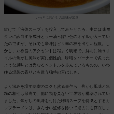
いっきに焦がしの風味が加速
続けて「液体スープ」を投入してみたところ、中には味噌
ダレに該当する成分とラー油っぽい色のオイルが入ってい
たのですが、それでも辛味はピリ辛の枠を出ない程度。し
かし、豆板醤のアクセントは程よく明確で、鮮明に漂うオ
イルの焦がし風味が実に個性的。味噌をバーナーで炙った
ような風味とは異なるベクトルを歩んでいるものの、いわ
ゆる燻製の香りとも違う独特の芳ばしさ。
より深みを増す味噌のコクも然る事乍ら、焦がし風味と魚
粉の相性も最高で、他に類を見ない世界観が構築されてい
ました。焦がしの風味を付けた味噌スープを特徴とするカ
ップラーメンは、きんせい監修を除いて過去にも存在しま