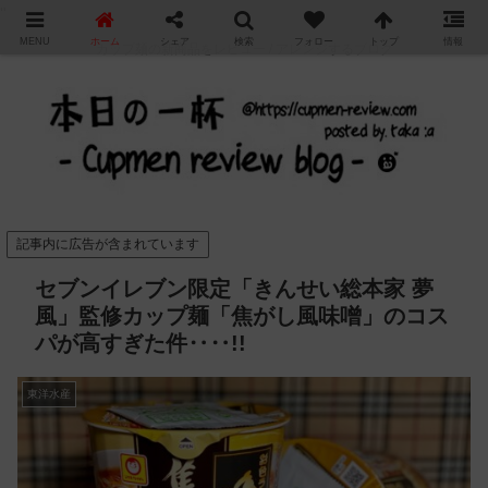
"
MENU
ホーム
シェア
検索
フォロー
トップ
情報
カップ麺の新商品をレビュー / アレンジするブログ
記事内に広告が含まれています
セブンイレブン限定「きんせい総本家 夢
風」監修カップ麺「焦がし風味噌」のコス
パが高すぎた件‥‥!!
東洋水産