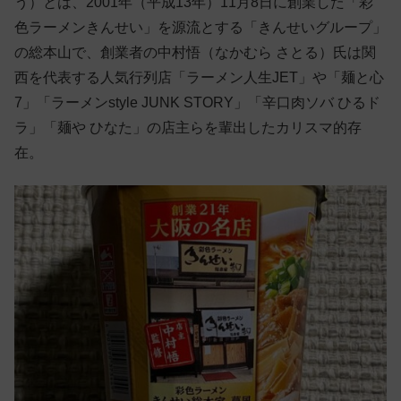
う）とは、2001年（平成13年）11月8日に創業した「彩
色ラーメンきんせい」を源流とする「きんせいグループ」
の総本山で、創業者の中村悟（なかむら さとる）氏は関
西を代表する人気行列店「ラーメン人生JET」や「麺と心
7」「ラーメンstyle JUNK STORY」「辛口肉ソバ ひるド
ラ」「麺や ひなた」の店主らを輩出したカリスマ的存
在。