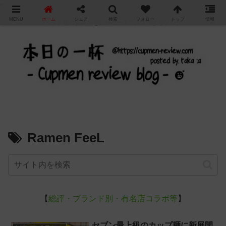
"
MENU
ホーム
シェア
検索
フォロー
トップ
情報
カップ麺の新商品をレビュー / アレンジするブログ
Ramen FeeL
【
総評・ブランド別・有名店コラボ等
】
セブン最上級のカップ麺に新展開