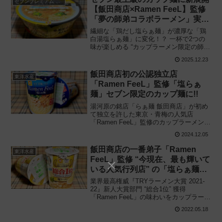
セブンプレミアム ゴールド
【飯田商店×Ramen FeeL】監修
「夢の師弟コラボラーメン」実
現！
繊細な「鶏だし塩らぁ麺」が濃厚な「鶏
白湯塩らぁ麺」に変化！？ 一杯で2つの
味が楽しめる “カップラーメン限定の師弟
コラボ„ 実現！東洋水産「7PG 飯田商店
2025.12.23
×Ramen FeeL 夢の師弟コラボラーメン」
を食べてみた感想と評価・レビューで
飯田商店初の公認独立店
東洋水産
す。
「Ramen FeeL」監修「塩らぁ
麺」セブン限定のカップ麺に!!
湯河原の銘店「らぁ麺 飯田商店」が初め
て独立を許した東京・青梅の人気店
「Ramen FeeL」監修のカップラーメンが
セブンイレブンに!! 東洋水産と共同開発
2024.12.05
「Ramen FeeL（フィール）塩らぁ麺」を
食べてみた感想と評価・レビューです。
飯田商店の一番弟子「Ramen
東洋水産
FeeL」監修 “今現在、最も輝いて
いる人気行列店” の「塩らぁ麺」
をカップ麺で再現!!
業界最高権威『TRYラーメン大賞 2021-
22』新人大賞部門 “総合1位” 獲得
「Ramen FeeL」の味わいをカップラーメ
ンとして商品化!! 東洋水産「マルちゃん
2022.05.18
Ramen FeeL（フィール）塩ラーメン」を
食べてみた感想と評価・レビューです。